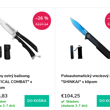
–26 %
€227,14
€
y ostrý balisong
Poloautomatický vreckový 
TICAL COMBAT" s
"SHINKAI" s klipom
rom
,83
€104,25
DO KOŠÍKA
DO K
adom
Skladom
e 3-7 dní)
(dodanie 3-7 dní)