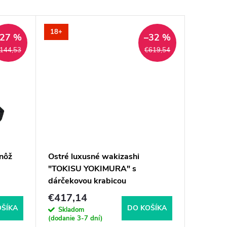
18+
–27 %
–32 %
144,53
€619,54
nôž
Ostré luxusné wakizashi
"TOKISU YOKIMURA" s
dárčekovou krabicou
€417,14
OŠÍKA
DO KOŠÍKA
Skladom
(dodanie 3-7 dní)