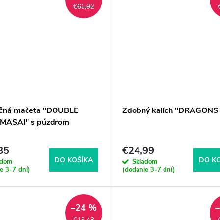
€61,92
čná mačeta "DOUBLE
Zdobný kalich "DRAGONS
MASAI" s púzdrom
85
€24,99
DO KOŠÍKA
DO K
adom
Skladom
e 3-7 dní)
(dodanie 3-7 dní)
–24 %