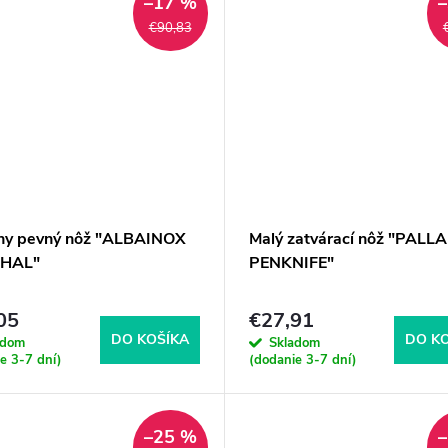
–17 %
€90,83
ny pevný nôž "ALBAINOX
Malý zatvárací nôž "PALL
HAL"
PENKNIFE"
05
€27,91
DO KOŠÍKA
DO K
adom
Skladom
e 3-7 dní)
(dodanie 3-7 dní)
–25 %