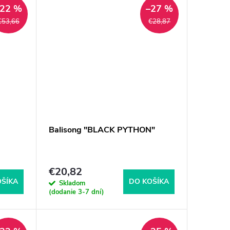
–22 %
–27 %
€53,66
€28,87
Balisong "BLACK PYTHON"
€20,82
OŠÍKA
DO KOŠÍKA
Skladom
(dodanie 3-7 dní)