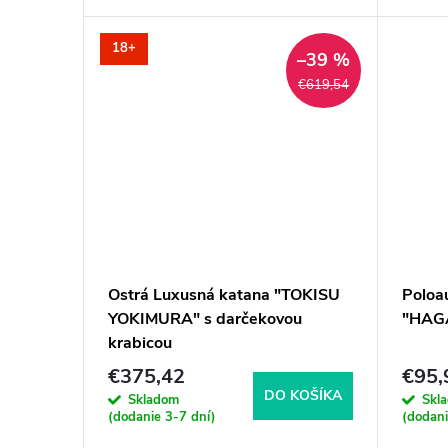
d
u
u
18+
–39 %
k
€619,54
k
t
t
o
o
v
v
Ostrá Luxusná katana "TOKISU
Poloa
YOKIMURA" s darčekovou
"HAGA
krabicou
€375,42
€95,
DO KOŠÍKA
Skladom
Skl
(dodanie 3-7 dní)
(dodani