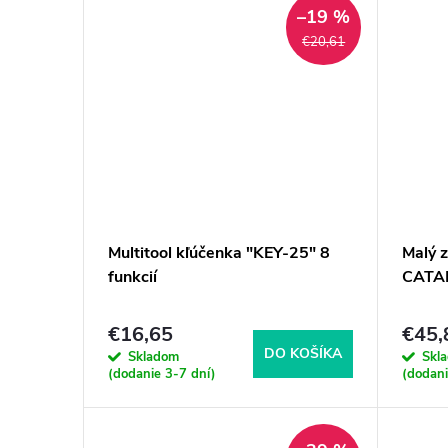
–19 %
€20,61
Multitool kľúčenka "KEY-25" 8
Malý 
funkcií
CATA
€16,65
€45,
DO KOŠÍKA
Skladom
Skl
(dodanie 3-7 dní)
(dodani