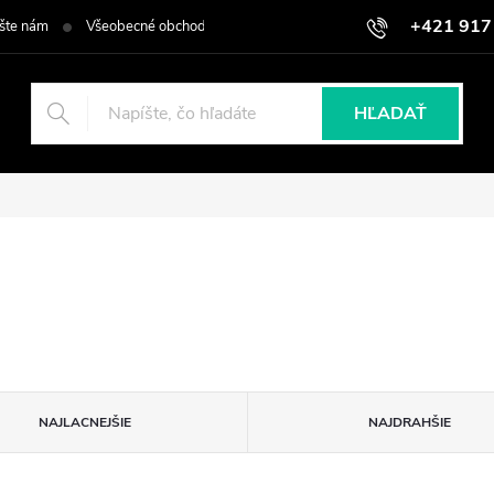
+421 917
šte nám
Všeobecné obchodné podmienky
Podmienky ochrany osob
HĽADAŤ
NAJLACNEJŠIE
NAJDRAHŠIE