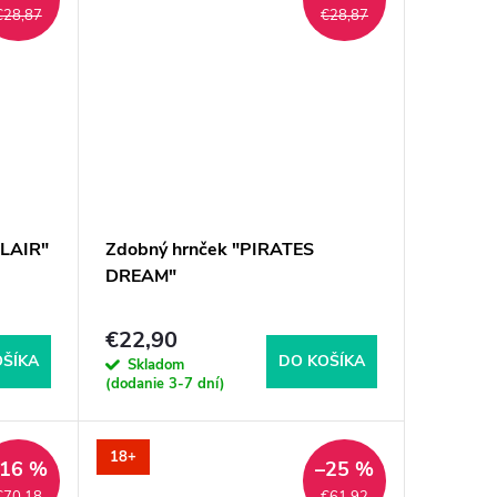
€28,87
€28,87
 LAIR"
Zdobný hrnček "PIRATES
DREAM"
€22,90
OŠÍKA
DO KOŠÍKA
Skladom
(dodanie 3-7 dní)
18+
–16 %
–25 %