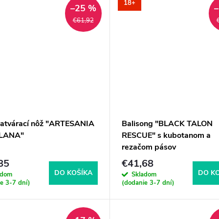
18+
–25 %
€61,92
zatvárací nôž "ARTESANIA
Balisong "BLACK TALON
LANA"
RESCUE" s kubotanom a
rezačom pásov
85
€41,68
DO KOŠÍKA
DO K
adom
Skladom
e 3-7 dní)
(dodanie 3-7 dní)