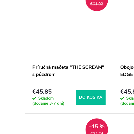
€61,92
Príručná mačeta "THE SCREAM"
Obojo
s púzdrom
EDGE 
€45,85
€45,
DO KOŠÍKA
Skladom
Skl
(dodanie 3-7 dní)
(dodani
–15 %