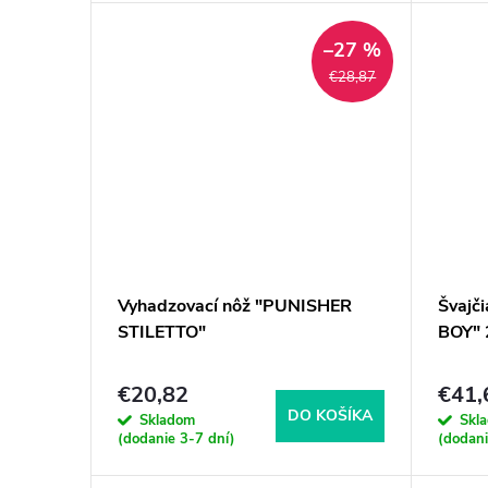
–27 %
€28,87
Vyhadzovací nôž "PUNISHER
Švajč
STILETTO"
BOY" 
€20,82
€41,
DO KOŠÍKA
Skladom
Skl
(dodanie 3-7 dní)
(dodani