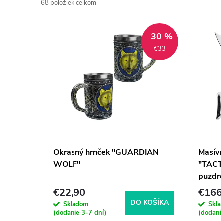
68
položiek celkom
d
V
e
–30 %
ý
€33
n
p
i
i
e
s
p
p
Okrasný hrnček "GUARDIAN
Masívn
r
WOLF"
"TAC
r
puzd
o
o
€22,90
€166
DO KOŠÍKA
d
Skladom
Skl
(dodanie 3-7 dní)
(dodani