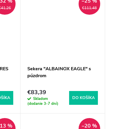
–32 %
–25 %
€41,26
€111,48
ARES
Sekera "ALBAINOX EAGLE" s
púzdrom
€83,39
OŠÍKA
DO KOŠÍKA
Skladom
(dodanie 3-7 dní)
–13 %
–20 %