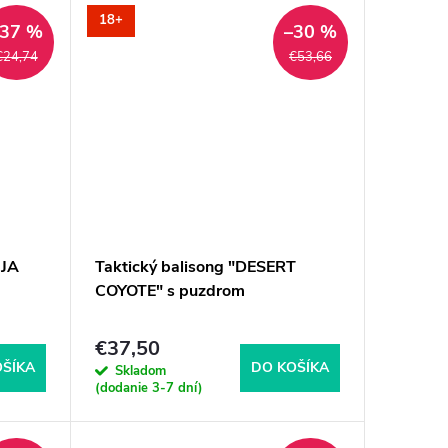
18+
–37 %
–30 %
€24,74
€53,66
NJA
Taktický balisong "DESERT
COYOTE" s puzdrom
€37,50
OŠÍKA
DO KOŠÍKA
Skladom
(dodanie 3-7 dní)