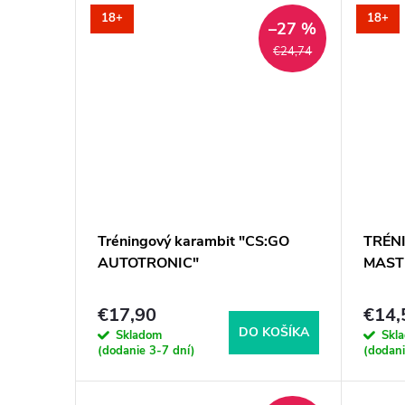
18+
18+
–27 %
€24,74
Tréningový karambit "CS:GO
TRÉN
AUTOTRONIC"
MAST
€17,90
€14,
DO KOŠÍKA
Skladom
Skl
(dodanie 3-7 dní)
(dodani