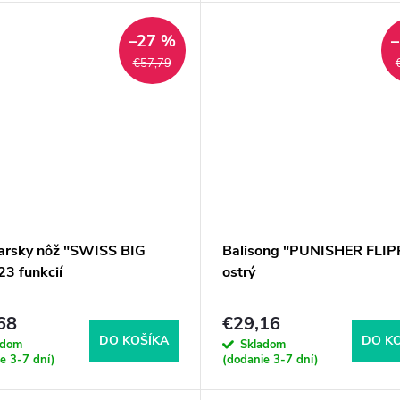
–27 %
€57,79
iarsky nôž "SWISS BIG
Balisong "PUNISHER FLIP
23 funkcií
ostrý
68
€29,16
DO KOŠÍKA
DO K
adom
Skladom
e 3-7 dní)
(dodanie 3-7 dní)