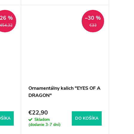
–26 %
–30 %
454,32
€33
Ornamentálny kalich "EYES OF A
DRAGON"
€22,90
OŠÍKA
DO KOŠÍKA
Skladom
(dodanie 3-7 dní)