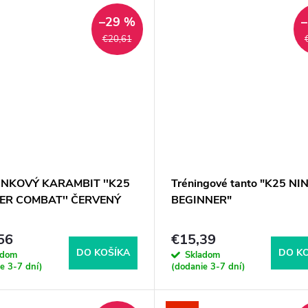
–29 %
€20,61
INKOVÝ KARAMBIT ''K25
Tréningové tanto "K25 NI
ER COMBAT'' ČERVENÝ
BEGINNER"
56
€15,39
DO KOŠÍKA
DO K
adom
Skladom
e 3-7 dní)
(dodanie 3-7 dní)