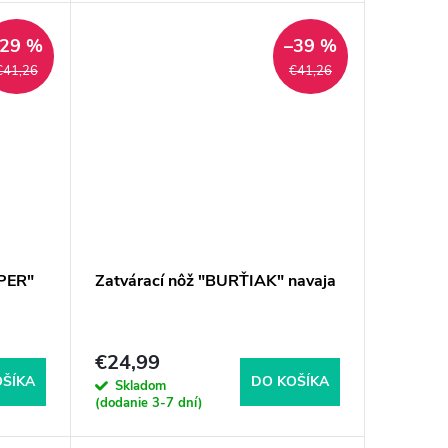
–29 %
–39 %
€41,26
€41,26
PER"
Zatvárací nôž "BURŤIAK" navaja
€24,99
OŠÍKA
DO KOŠÍKA
Skladom
(dodanie 3-7 dní)