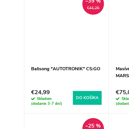
–39 %
€41,26
Balisong "AUTOTRONIK" CS:GO
Masív
MARS
€24,99
€75,
DO KOŠÍKA
Skladom
Skl
(dodanie 3-7 dní)
(dodani
–25 %