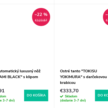
–22 %
€123,87
€
utomatický luxusný nôž
Ostré tanto "TOKISU
MI BLACK" s klipom
YOKIMURA" s darčekovou
krabicou
91
€333,70
DO KOŠÍKA
DO K
adom
Skladom
e 3-7 dní)
(dodanie 3-7 dní)