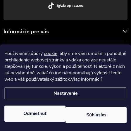
@zbrojnica.eu
k
y
v
Informácie pre vás
ý
Facebook
Používame súbory
cookie
, aby sme vám umožnili pohodlné
p
prehliadanie webovej stránky a vďaka analýze neustále
Prijímame online platby
i
zlepšovali jej funkcie, výkon a použiteľnosť. Niektoré z nich
sú nevyhnutné, zatiaľ čo iné nám pomáhajú vylepšiť tento
s
web a váš používateľský zážitok.
Viac informácií
u
Nastavenie
Copyright 2026
Zbrojnica
. Všetky práva vyhradené.
Upraviť nastavenie
cookies
Odmietnuť
Súhlasím
Vytvoril Shoptet