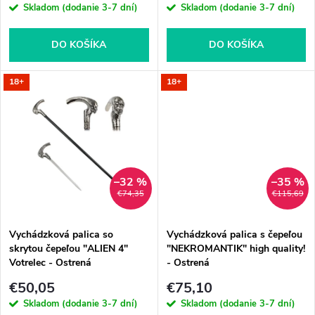
r
Skladom (dodanie 3-7 dní)
Skladom (dodanie 3-7 dní)
r
o
o
DO KOŠÍKA
DO KOŠÍKA
d
d
18+
18+
u
u
k
k
t
–32 %
–35 %
t
€74,35
€115,69
o
o
Vychádzková palica so
Vychádzková palica s čepeľou
v
skrytou čepeľou "ALIEN 4"
"NEKROMANTIK" high quality!
v
Votrelec - Ostrená
- Ostrená
€50,05
€75,10
Skladom (dodanie 3-7 dní)
Skladom (dodanie 3-7 dní)