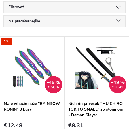
Filtrovať
R
Najpredávanejšie
a
Najlacnejšie
V
18+
Najdrahšie
d
ý
Abecedne
e
p
n
i
–49 %
–49 %
€24,76
€16,49
i
s
e
Malé vrhacie nože "RAINBOW
Nichirin prívesok "MUICHIRO
RONIN" 3 kusy
TOKITO SMALL" so stojanom
p
- Demon Slayer
p
€12,48
€8,31