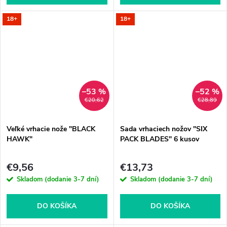
18+
18+
–53 %
–52 %
€20,62
€28,89
Veľké vrhacie nože "BLACK
Sada vrhaciech nožov "SIX
HAWK"
PACK BLADES" 6 kusov
€9,56
€13,73
Skladom (dodanie 3-7 dní)
Skladom (dodanie 3-7 dní)
DO KOŠÍKA
DO KOŠÍKA