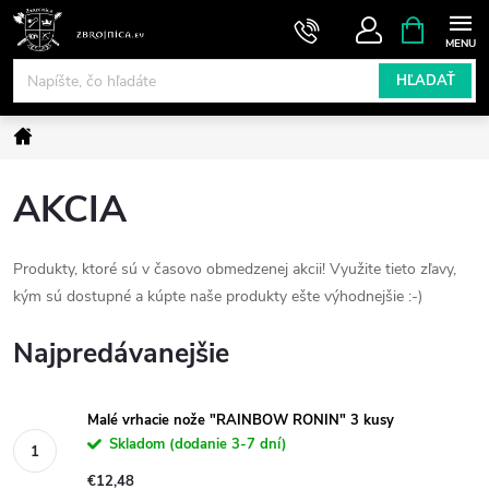
Prejsť
NÁKUPN
KOŠÍK
na
obsah
HĽADAŤ
Domov
AKCIA
Produkty, ktoré sú v časovo obmedzenej akcii! Využite tieto zľavy,
kým sú dostupné a kúpte naše produkty ešte výhodnejšie :-)
Najpredávanejšie
Malé vrhacie nože "RAINBOW RONIN" 3 kusy
Skladom (dodanie 3-7 dní)
€12,48