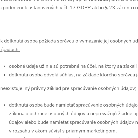
a podmienok ustanovených v čl. 17 GDPR alebo § 23 zákona o 
k dotknutá osoba požiada správcu o vymazanie jej osobných úda
rípadoch:
osobné údaje už nie sú potrebné na účel, na ktorý sa získali 
dotknutá osoba odvolá súhlas, na základe ktorého správca 
 neexistuje iný právny základ pre spracúvanie osobných údajov;
dotknutá osoba bude namietať spracúvanie osobných údajov
zákona o ochrane osobných údajov a neprevažujú žiadne 
údajov alebo bude namietať spracúvanie osobných údajov n
v rozsahu v akom súvisí s priamym marketingom;