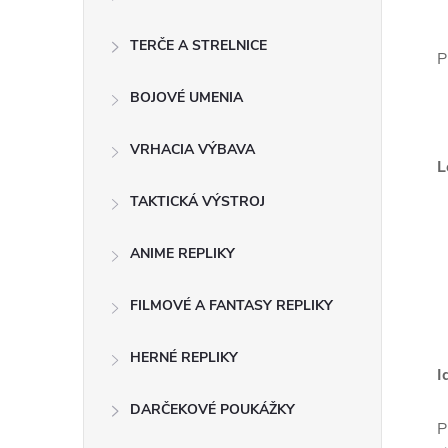
ý
p
TERČE A STRELNICE
P
a
BOJOVÉ UMENIA
n
VRHACIA VÝBAVA
L
e
TAKTICKÁ VÝSTROJ
l
ANIME REPLIKY
FILMOVÉ A FANTASY REPLIKY
HERNÉ REPLIKY
I
DARČEKOVÉ POUKÁŽKY
P