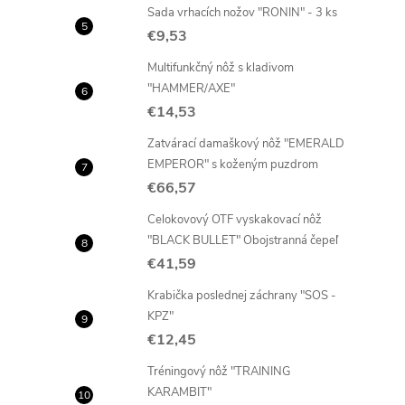
Sada vrhacích nožov "RONIN" - 3 ks
€9,53
Multifunkčný nôž s kladivom
"HAMMER/AXE"
€14,53
Zatvárací damaškový nôž "EMERALD
EMPEROR" s koženým puzdrom
€66,57
Celokovový OTF vyskakovací nôž
"BLACK BULLET" Obojstranná čepeľ
€41,59
Krabička poslednej záchrany "SOS -
KPZ"
€12,45
Tréningový nôž "TRAINING
KARAMBIT"