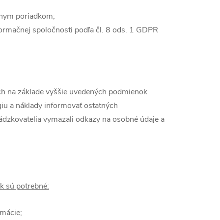
vnym poriadkom;
nformačnej spoločnosti podľa čl. 8 ods. 1 GDPR
 ich na základe vyššie uvedených podmienok
u a náklady informovať ostatných
evádzkovatelia vymazali odkazy na osobné údaje a
k sú potrebné:
rmácie;