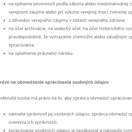
na splnenie povinnosti podľa zákona alebo medzinárodnej z
verejnom záujme alebo pri výkone verejnej moci zverenej s
z dôvodov verejného záujmu v oblasti verejného zdravia;
na účel archivácie, na vedecký účel, na účel historického výs
pravdepodobné, že vymazanie znemožní alebo závažným sp
spracúvania;
na uplatnenie právneho nároku.
rávo na obmedzenie spracúvania osobných údajov
otknutá osoba má právo na to, aby správca obmedzil spracúvani
namieta správnosť jej osobných údajov; správca obmedzí s
overenia ich správnosti;
spracúvanie osobných údajov je nezákonné a namiesto vy