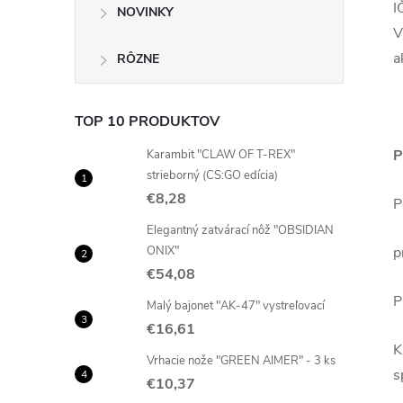
I
NOVINKY
V
a
RÔZNE
TOP 10 PRODUKTOV
P
Karambit "CLAW OF T-REX"
strieborný (CS:GO edícia)
€8,28
P
Elegantný zatvárací nôž "OBSIDIAN
ONIX"
p
€54,08
P
Malý bajonet "AK-47" vystreľovací
€16,61
K
Vrhacie nože "GREEN AIMER" - 3 ks
s
€10,37