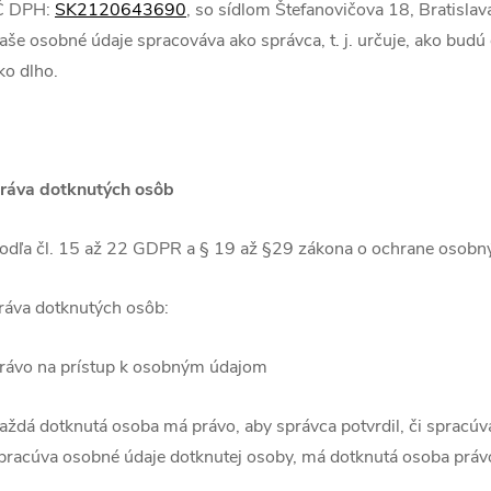
Č DPH:
SK2120643690
, so sídlom Štefanovičova 18, Bratislava
aše osobné údaje spracováva ako správca, t. j. určuje, ako bu
ko dlho.
ráva dotknutých osôb
odľa čl. 15 až 22 GDPR a § 19 až §29 zákona o ochrane osobný
ráva dotknutých osôb:
rávo na prístup k osobným údajom
aždá dotknutá osoba má právo, aby správca potvrdil, či spracúva
pracúva osobné údaje dotknutej osoby, má dotknutá osoba právo z