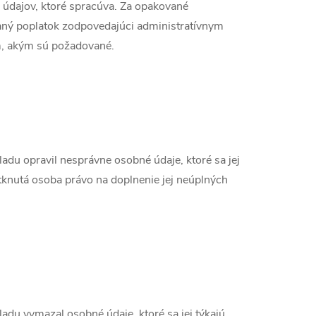
 údajov, ktoré spracúva. Za opakované
aný poplatok zodpovedajúci administratívnym
m, akým sú požadované.
du opravil nesprávne osobné údaje, ktoré sa jej
tknutá osoba právo na doplnenie jej neúplných
du vymazal osobné údaje, ktoré sa jej týkajú,