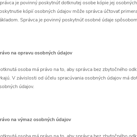
právca je povinný poskytnúť dotknutej osobe kópie jej osobných
oskytnutie kópií osobných údajov môže správca účtovať primer
ákladom. Správca je povinný poskytnúť osobné údaje spôsobo
rávo na opravu osobných údajov
otknutá osoba má právo na to, aby správca bez zbytočného odkla
ýkajú. V závislosti od účelu spracúvania osobných údajov má do
sobných údajov.
rávo na výmaz osobných údajov
otknutá osoba má právo na to, aby správca bez zbytočného odkla