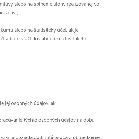
mluvy alebo na splnenie úlohy realizovanej vo
právcovi;
kumu alebo na štatistický účel, ak je
ôsobom sťaží dosiahnutie cieľov takého
e jej osobných údajov, ak:
pracúvanie týchto osobných údajov na dobu
mazania požiada dotknutá osoba o obmedzenie