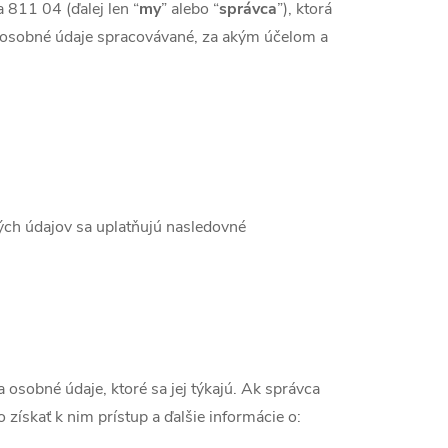
 811 04 (ďalej len “
my
” alebo “
správca
”), ktorá
dú osobné údaje spracovávané, za akým účelom a
ch údajov sa uplatňujú nasledovné
 osobné údaje, ktoré sa jej týkajú. Ak správca
ískať k nim prístup a ďalšie informácie o: