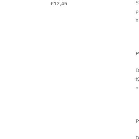
S
€12,45
p
n
P
D
t
o
P
D