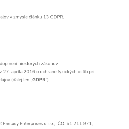
dajov v zmysle článku 13 GDPR.
doplnení niektorých zákonov
27. apríla 2016 o ochrane fyzických osôb pri
jov (ďalej len „
GDPR
“)
 Fantasy Enterprises s.r.o., IČO: 51 211 971,