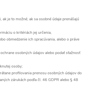
i, ak je to možné; ak sa osobné údaje prenášajú
máciu o kritériách jej určenia,
ebo obmedzenie ich spracúvania, alebo o práve
o ochrane osobných údajov alebo podať sťažnosť
tknutej osoby;
vrátane profilovania prenosu osobných údajov do
eraných zárukách podľa čl. 46 GDPR alebo § 48