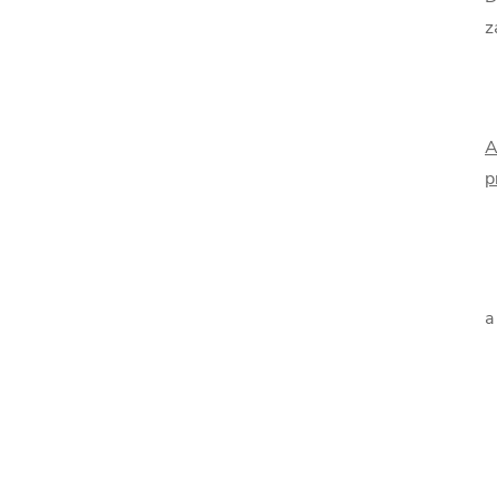
z
A
p
a