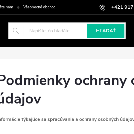
+421 917
šte nám
Všeobecné obchodné podmienky
Podmienky ochrany osob
HĽADAŤ
Podmienky ochrany 
údajov
nformácie týkajúce sa spracúvania a ochrany osobných údajo