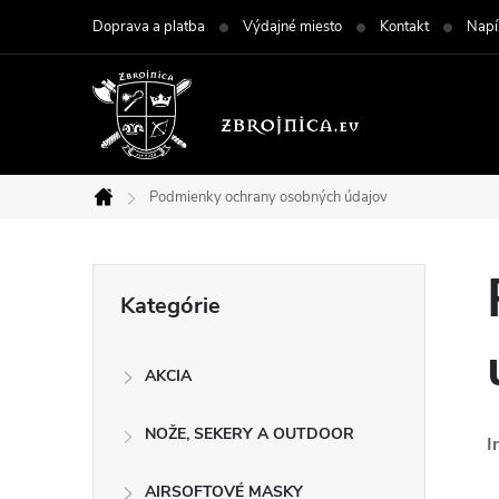
Prejsť
Doprava a platba
Výdajné miesto
Kontakt
Napí
na
obsah
Podmienky ochrany osobných údajov
Domov
B
Preskočiť
Kategórie
kategórie
o
AKCIA
č
NOŽE, SEKERY A OUTDOOR
n
I
AIRSOFTOVÉ MASKY