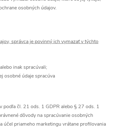
ochrane osobných údajov.
jov, správca je povinný ich vymazať v týchto
alebo inak spracúvali;
jej osobné údaje spracúva
 podľa čl. 21 ods. 1 GDPR alebo § 27 ods. 1
oprávnené dôvody na spracúvanie osobných
a účel priameho marketingu vrátane profilovania