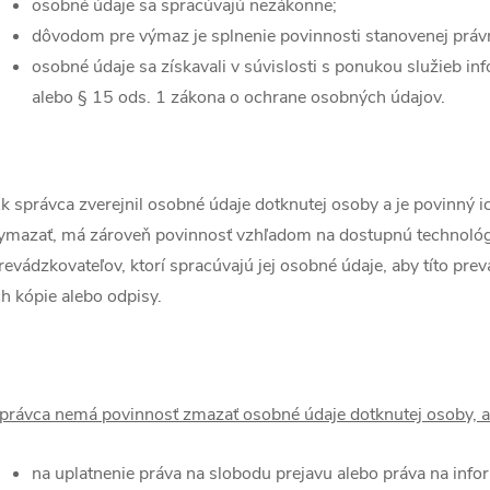
osobné údaje sa spracúvajú nezákonne;
dôvodom pre výmaz je splnenie povinnosti stanovenej prá
osobné údaje sa získavali v súvislosti s ponukou služieb i
alebo § 15 ods. 1 zákona o ochrane osobných údajov.
k správca zverejnil osobné údaje dotknutej osoby a je povinný
ymazať, má zároveň povinnosť vzhľadom na dostupnú technológi
revádzkovateľov, ktorí spracúvajú jej osobné údaje, aby títo pr
ch kópie alebo odpisy.
právca nemá povinnosť zmazať osobné údaje dotknutej osoby, a
na uplatnenie práva na slobodu prejavu alebo práva na info