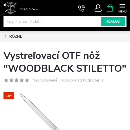
Prejsť
NÁKUPN
KOŠÍK
na
obsah
HĽADAŤ
RÔZNE
Vystreľovací OTF nôž
"WOODBLACK STILETTO"
Podrobnosti hodnotenia
Neohodnotené
18+