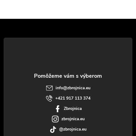
Z
á
p
ä
t
info
@
zbrojnica.eu
i
+421 917 113 374
Zbrojnica
e
zbrojnica.eu
@zbrojnica.eu