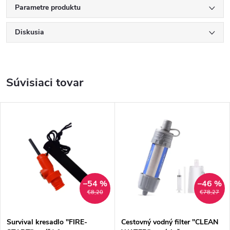
Parametre produktu
Diskusia
Súvisiaci tovar
–54 %
–46 %
€8,20
€78,27
Survival kresadlo "FIRE-
Cestovný vodný filter "CLEAN