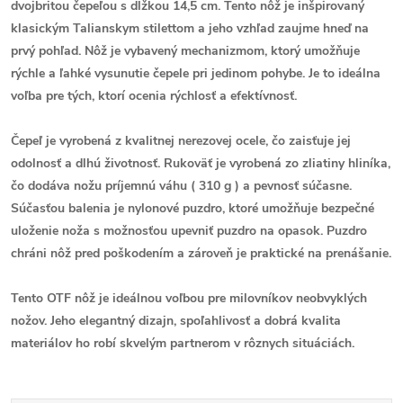
dvojbritou čepeľou s dĺžkou 14,5 cm. Tento nôž je
inšpirovaný
klasickým
Talianskym stilettom
a jeho vzhľad zaujme hneď na
prvý pohľad. Nôž je vybavený mechanizmom, ktorý umožňuje
rýchle
a
ľahké
vysunutie čepele pri jedinom pohybe. Je to ideálna
voľba pre tých, ktorí ocenia
rýchlosť
a
efektívnosť.
Čepeľ je vyrobená z
kvalitnej
nerezovej ocele, čo zaisťuje jej
odolnosť a dlhú životnosť. Rukoväť je vyrobená zo zliatiny hliníka,
čo dodáva nožu
príjemnú váhu
( 310 g ) a pevnosť súčasne.
Súčasťou balenia je
nylonové puzdro
, ktoré umožňuje bezpečné
uloženie noža s možnosťou upevniť puzdro na opasok. Puzdro
chráni nôž pred poškodením a zároveň je praktické na prenášanie.
Tento OTF nôž je
ideálnou voľbou
pre milovníkov neobvyklých
nožov. Jeho
elegantný
dizajn, spoľahlivosť a dobrá kvalita
materiálov ho robí skvelým partnerom v rôznych situáciách.