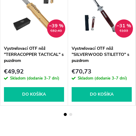
–39 %
–31 %
€82,40
€103
Vystreľovací OTF nôž
Vystreľovací OTF nôž
"TERRACOPPER TACTICAL" s
"SILVERWOOD STILETTO" s
puzdrom
puzdrom
€49,92
€70,73
Skladom (dodanie 3-7 dní)
Skladom (dodanie 3-7 dní)
DO KOŠÍKA
DO KOŠÍKA