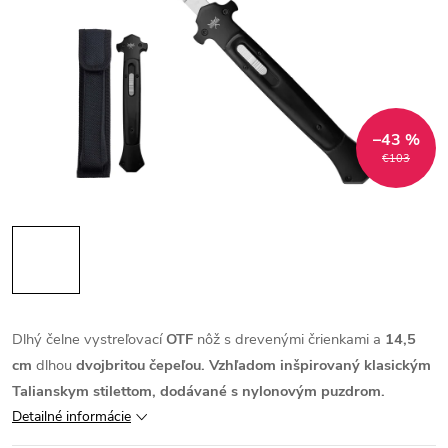
–43 %
€103
Dlhý čelne vystreľovací
OTF
nôž s drevenými črienkami a
14,5
cm
dlhou
dvojbritou
čepeľou. Vzhľadom inšpirovaný klasickým
Talianskym
stilettom
, dodávané s nylonovým puzdrom.
Detailné informácie