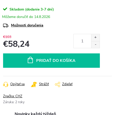
Skladom (dodanie 3-7 dní)
14.8.2026
Možnosti doručenia
€103
€58,24
Jednotková
cena:
PRIDAŤ DO KOŠÍKA
Opýtať sa
Strážiť
Zdieľať
Značka:
CHZ
Záruka
:
2 roky
Novinky každý týždeň