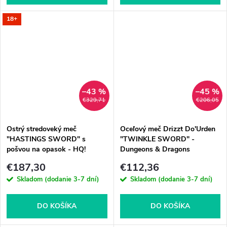
18+
–43 %
–45 %
€329,71
€206,05
Ostrý stredoveký meč
Oceľový meč Drizzt Do'Urden
"HASTINGS SWORD" s
"TWINKLE SWORD" -
pošvou na opasok - HQ!
Dungeons & Dragons
€187,30
€112,36
Skladom (dodanie 3-7 dní)
Skladom (dodanie 3-7 dní)
DO KOŠÍKA
DO KOŠÍKA