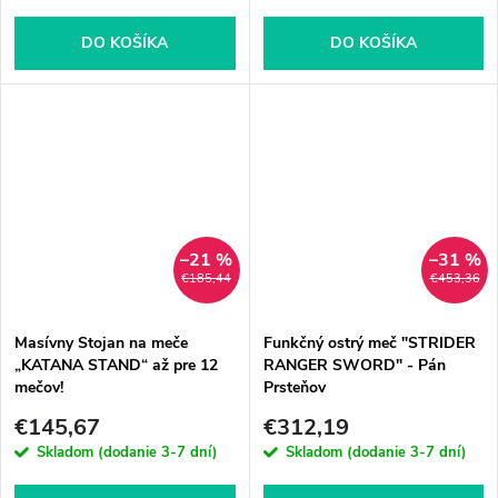
DO KOŠÍKA
DO KOŠÍKA
–21 %
–31 %
€185,44
€453,36
Masívny Stojan na meče
Funkčný ostrý meč "STRIDER
„KATANA STAND“ až pre 12
RANGER SWORD" - Pán
mečov!
Prsteňov
€145,67
€312,19
Skladom (dodanie 3-7 dní)
Skladom (dodanie 3-7 dní)