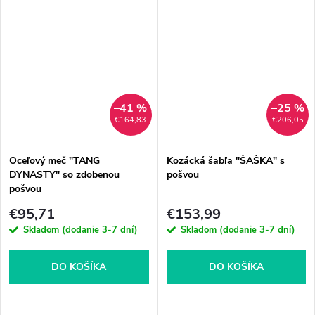
–41 %
–25 %
€164,83
€206,05
Oceľový meč "TANG
Kozácká šabľa "ŠAŠKA" s
DYNASTY" so zdobenou
pošvou
pošvou
€95,71
€153,99
Skladom (dodanie 3-7 dní)
Skladom (dodanie 3-7 dní)
DO KOŠÍKA
DO KOŠÍKA