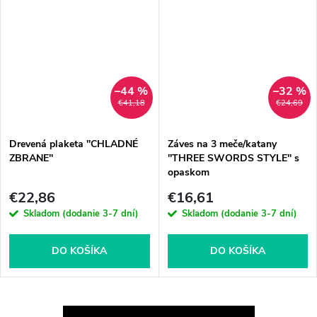
–44 %
–32 %
€41,18
€24,69
Drevená plaketa ''CHLADNÉ
Záves na 3 meče/katany
ZBRANE''
''THREE SWORDS STYLE'' s
opaskom
€22,86
€16,61
Skladom (dodanie 3-7 dní)
Skladom (dodanie 3-7 dní)
DO KOŠÍKA
DO KOŠÍKA