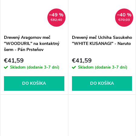
–49 %
–40 %
€82,40
€70,03
Drevený Aragornov meč
Drevený meč Uchiha Sasukeho
"WOODURIL" na kontaktný
"WHITE KUSANAGI" - Naruto
šerm - Pán Prsteňov
€41,59
€41,59
Skladom (dodanie 3-7 dní)
Skladom (dodanie 3-7 dní)
DO KOŠÍKA
DO KOŠÍKA