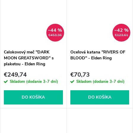
–44 %
–42 %
€453,36
€123,61
Celokovový meč "DARK
Oceľová katana "RIVERS OF
MOON GREATSWORD" s
BLOOD" - Elden Ring
plaketou - Elden Ring
€249,74
€70,73
Skladom (dodanie 3-7 dní)
Skladom (dodanie 3-7 dní)
DO KOŠÍKA
DO KOŠÍKA