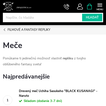
Prejsť
NÁKUPN
KOŠÍK
na
obsah
HĽADAŤ
FILMOVÉ A FANTASY REPLIKY
Meče
Ponúkame ti jedinečnú možnosť vlastniť
repliku
z tvojho
obľúbeného fantasy sveta!
Najpredávanejšie
Drevený meč Uchiha Sasukeho "BLACK KUSANAGI" -
Naruto
Skladom (dodanie 3-7 dní)