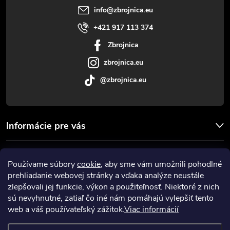
t
info
@
zbrojnica.eu
k
i
+421 917 113 374
y
Zbrojnica
e
v
zbrojnica.eu
ý
@zbrojnica.eu
p
i
Informácie pre vás
s
Facebook
u
Používame súbory
cookie
, aby sme vám umožnili pohodlné
prehliadanie webovej stránky a vďaka analýze neustále
Prijímame online platby
zlepšovali jej funkcie, výkon a použiteľnosť. Niektoré z nich
sú nevyhnutné, zatiaľ čo iné nám pomáhajú vylepšiť tento
web a váš používateľský zážitok.
Viac informácií