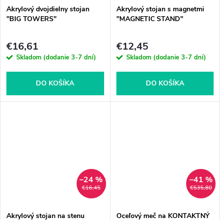
Akrylový dvojdielny stojan
Akrylový stojan s magnetmi
"BIG TOWERS"
"MAGNETIC STAND"
€16,61
€12,45
Skladom (dodanie 3-7 dní)
Skladom (dodanie 3-7 dní)
DO KOŠÍKA
DO KOŠÍKA
–24 %
–41 %
€16,45
€535,80
Akrylový stojan na stenu
Oceľový meč na KONTAKTNÝ