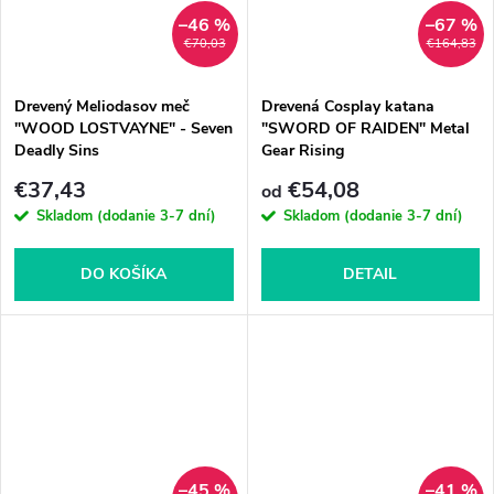
–46 %
–67 %
€70,03
€164,83
Drevený Meliodasov meč
Drevená Cosplay katana
"WOOD LOSTVAYNE" - Seven
"SWORD OF RAIDEN" Metal
Deadly Sins
Gear Rising
€37,43
€54,08
od
Skladom (dodanie 3-7 dní)
Skladom (dodanie 3-7 dní)
DO KOŠÍKA
DETAIL
–45 %
–41 %