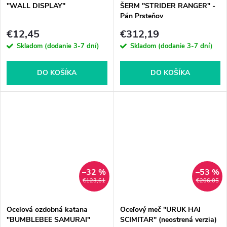
"WALL DISPLAY"
ŠERM "STRIDER RANGER" -
Pán Prsteňov
€12,45
€312,19
Skladom (dodanie 3-7 dní)
Skladom (dodanie 3-7 dní)
DO KOŠÍKA
DO KOŠÍKA
–32 %
–53 %
€123,61
€206,05
Oceľová ozdobná katana
Oceľový meč "URUK HAI
"BUMBLEBEE SAMURAI"
SCIMITAR" (neostrená verzia)