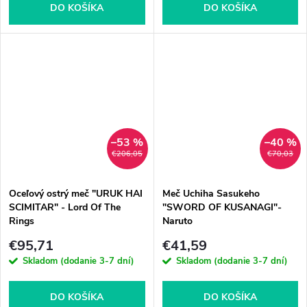
DO KOŠÍKA
DO KOŠÍKA
–53 %
–40 %
€206,05
€70,03
Oceľový ostrý meč "URUK HAI
Meč Uchiha Sasukeho
SCIMITAR" - Lord Of The
"SWORD OF KUSANAGI"-
Rings
Naruto
€95,71
€41,59
Skladom (dodanie 3-7 dní)
Skladom (dodanie 3-7 dní)
DO KOŠÍKA
DO KOŠÍKA