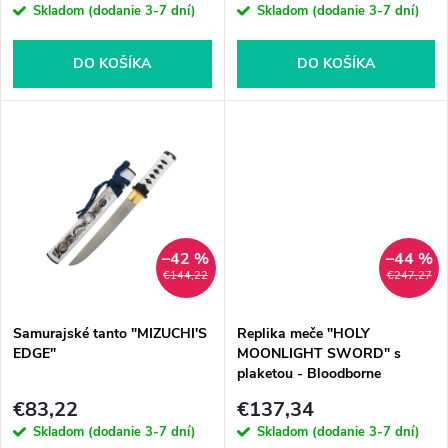
r
Skladom (dodanie 3-7 dní)
Skladom (dodanie 3-7 dní)
r
o
o
DO KOŠÍKA
DO KOŠÍKA
d
d
u
u
k
k
t
–42 %
–44 %
t
€144,22
€247,27
o
o
Samurajské tanto "MIZUCHI'S
Replika meče "HOLY
v
EDGE"
MOONLIGHT SWORD" s
v
plaketou - Bloodborne
€83,22
€137,34
Skladom (dodanie 3-7 dní)
Skladom (dodanie 3-7 dní)