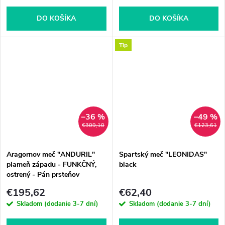
DO KOŠÍKA
DO KOŠÍKA
Tip
–36 %
–49 %
€309,10
€123,61
Aragornov meč "ANDURIL"
Spartský meč "LEONIDAS"
plameň západu - FUNKČNÝ,
black
ostrený - Pán prsteňov
€195,62
€62,40
Skladom (dodanie 3-7 dní)
Skladom (dodanie 3-7 dní)