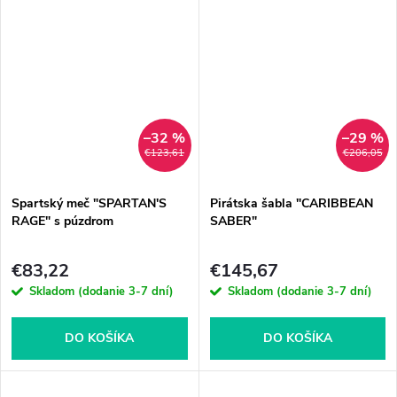
–32 %
–29 %
€123,61
€206,05
Spartský meč "SPARTAN'S
Pirátska šabla "CARIBBEAN
RAGE" s púzdrom
SABER"
€83,22
€145,67
Skladom (dodanie 3-7 dní)
Skladom (dodanie 3-7 dní)
DO KOŠÍKA
DO KOŠÍKA