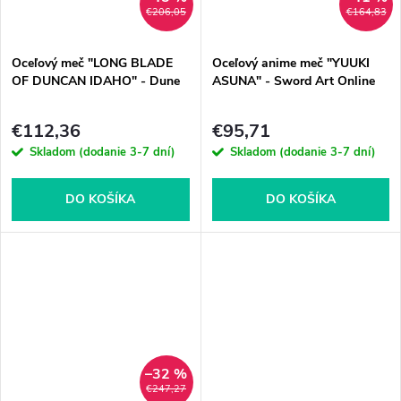
€206,05
€164,83
Oceľový meč "LONG BLADE
Oceľový anime meč "YUUKI
OF DUNCAN IDAHO" - Dune
ASUNA" - Sword Art Online
€112,36
€95,71
Skladom (dodanie 3-7 dní)
Skladom (dodanie 3-7 dní)
DO KOŠÍKA
DO KOŠÍKA
–32 %
€247,27