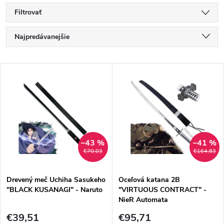
Filtrovať
R
Najpredávanejšie
a
Najlacnejšie
V
Najdrahšie
d
ý
Abecedne
e
p
n
i
–43 %
–41 %
€70,03
€164,83
i
s
e
Drevený meč Uchiha Sasukeho
Oceľová katana 2B
"BLACK KUSANAGI" - Naruto
"VIRTUOUS CONTRACT" -
p
NieR Automata
p
€39,51
€95,71