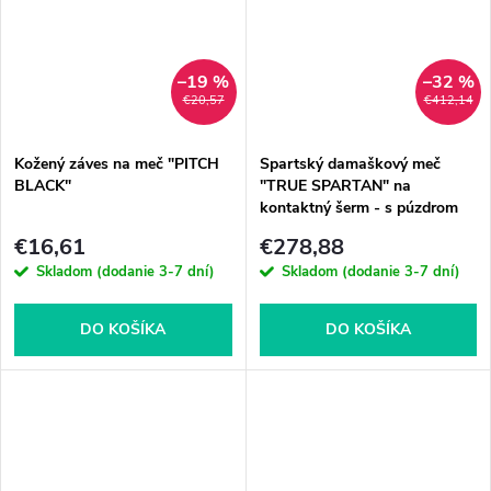
–19 %
–32 %
€20,57
€412,14
Kožený záves na meč "PITCH
Spartský damaškový meč
BLACK"
"TRUE SPARTAN" na
kontaktný šerm - s púzdrom
€16,61
€278,88
Skladom (dodanie 3-7 dní)
Skladom (dodanie 3-7 dní)
DO KOŠÍKA
DO KOŠÍKA