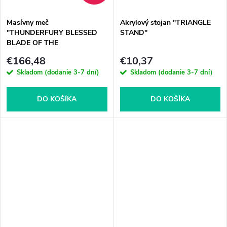
Masívny meč
Akrylový stojan "TRIANGLE
"THUNDERFURY BLESSED
STAND"
BLADE OF THE
WINDSEEKER" - World of
€166,48
€10,37
Warcraft
Skladom (dodanie 3-7 dní)
Skladom (dodanie 3-7 dní)
DO KOŠÍKA
DO KOŠÍKA