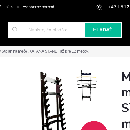
+421 917
šte nám
Všeobecné obchodné podmienky
Podmienky ochrany osob
HĽADAŤ
y Stojan na meče „KATANA STAND“ až pre 12 mečov!
M
m
S
m