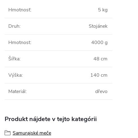
Hmotnosť
:
5 kg
Druh
:
Stojánek
Hmotnost
:
4000 g
Šířka
:
48 cm
Výška
:
140 cm
Materiál
:
dřevo
Produkt nájdete v tejto kategórii
Samurajské meče