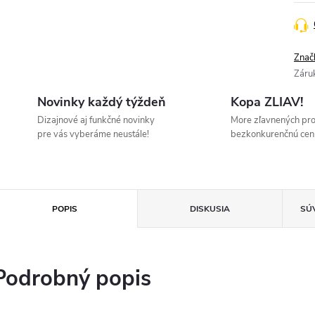
Znač
Záru
Novinky každý týždeň
Kopa ZLIAV!
Dizajnové aj funkčné novinky
More zľavnených pr
pre vás vyberáme neustále!
bezkonkurenčnú cen
POPIS
DISKUSIA
SÚ
Podrobný popis