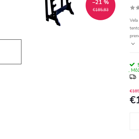
–21 %
€185,83
Veľa
tento
pren
S
€185
€
Jedn
cena