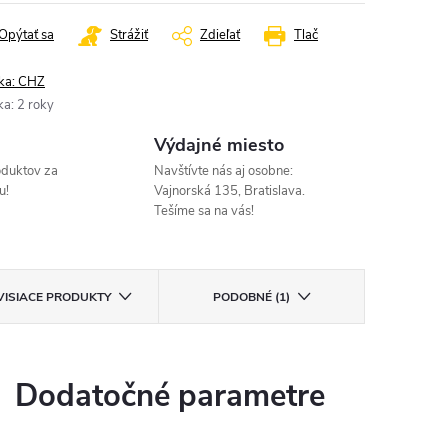
Opýtať sa
Strážiť
Zdieľať
Tlač
ka:
CHZ
ka
:
2 roky
Výdajné miesto
oduktov za
Navštívte nás aj osobne:
u!
Vajnorská 135, Bratislava.
Tešíme sa na vás!
VISIACE PRODUKTY
PODOBNÉ (1)
Dodatočné parametre