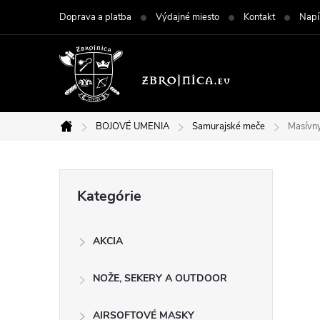
Prejsť
Doprava a platba
Výdajné miesto
Kontakt
Napí
na
obsah
BOJOVÉ UMENIA
Samurajské meče
Masívn
Domov
B
Preskočiť
Kategórie
kategórie
o
AKCIA
č
NOŽE, SEKERY A OUTDOOR
n
AIRSOFTOVÉ MASKY