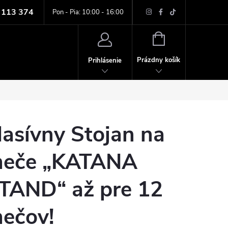
 113 374
ných údajov
Pon - Pia: 10:00 - 16:00
NÁKUPNÝ
KOŠÍK
Prázdny košík
Prihlásenie
asívny Stojan na
eče „KATANA
TAND“ až pre 12
ečov!