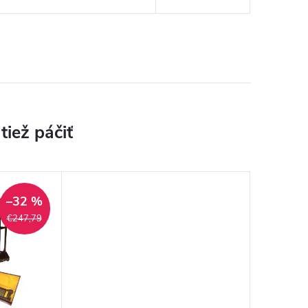
–32 %
€247,79