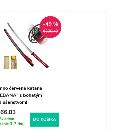
–49 %
€330,40
mno červená katana
KEBANA" s bohatým
slušenstvom!
66,83
Skladom
DO KOŠÍKA
danie 3-7 dní)