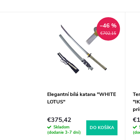
–46 %
€702,15
Elegantní bílá katana "WHITE
Te
LOTUS"
"I
prí
€375,42
€1
Skladom
DO KOŠÍKA
(dodanie 3-7 dní)
(do