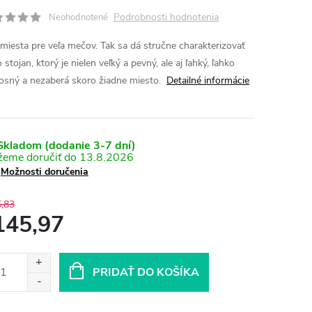
Podrobnosti hodnotenia
Neohodnotené
 miesta pre veľa mečov. Tak sa dá stručne charakterizovať
 stojan, ktorý je nielen veľký a pevný, ale aj ľahký, ľahko
osný a nezaberá skoro žiadne miesto.
Detailné informácie
kladom (dodanie 3-7 dní)
13.8.2026
Možnosti doručenia
,83
145,97
otková
:
PRIDAŤ DO KOŠÍKA