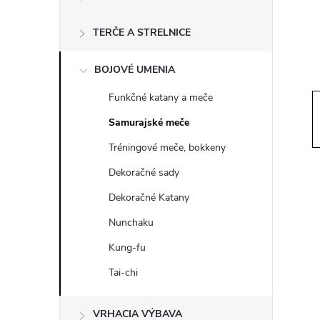
ý
p
TERČE A STRELNICE
a
BOJOVÉ UMENIA
Funkčné katany a meče
n
Samurajské meče
e
Tréningové meče, bokkeny
Dekoračné sady
l
Dekoračné Katany
Nunchaku
Kung-fu
Tai-chi
VRHACIA VÝBAVA