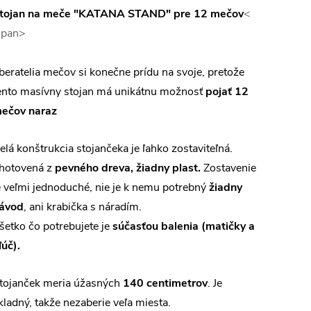
tojan na meče "KATANA STAND" pre 12 mečov
<
span>
beratelia mečov si konečne prídu na svoje, pretože
ento masívny stojan má unikátnu možnosť
pojať 12
ečov naraz
elá konštrukcia stojančeka je ľahko zostaviteľná.
hotovená z
pevného dreva, žiadny plast.
Zostavenie
e veľmi jednoduché, nie je k nemu potrebný
žiadny
ávod
, ani krabička s náradím.
šetko čo potrebujete je
súčasťou balenia (matičky a
ľúč).
tojanček meria úžasných
140 centimetrov
. Je
kladný, takže nezaberie veľa miesta.