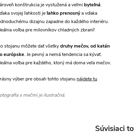
ároveň konštrukcia je vystužená a veľmi
byteľná
.
ďaka svojej ľahkosti je
ľahko prenosný
a vďaka
ednoduchému dizajnu zapadne do každého interiéru.
deálna voľba pre milovníkov chladných zbraní!
o stojanu môžete dať všetky
druhy mečov, od katán
o európske
. Je pevný a nemá tendencia sa kývať.
deálna voľba pre každého, ktorý má doma veľa mečov.
rásny výber pre obsah tohto stojanu
nájdete tu
otografia s mečmi je ilustračná.
Súvisiaci t