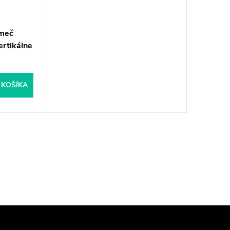
 meč
rtikálne
 KOŠÍKA