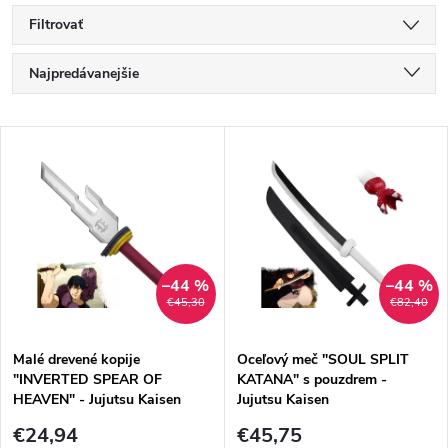
Filtrovať
R
Najpredávanejšie
a
Najlacnejšie
V
Najdrahšie
d
ý
Abecedne
e
p
n
i
–44 %
–44 %
€45,30
€82,40
i
s
e
Malé drevené kopije
Oceľový meč "SOUL SPLIT
"INVERTED SPEAR OF
KATANA" s pouzdrem -
p
HEAVEN" - Jujutsu Kaisen
Jujutsu Kaisen
p
€24,94
€45,75