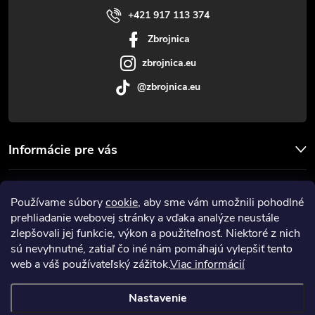
p
i
+421 917 113 374
r
Zbrojnica
e
v
zbrojnica.eu
@zbrojnica.eu
k
y
v
Informácie pre vás
ý
Facebook
Používame súbory
cookie
, aby sme vám umožnili pohodlné
p
prehliadanie webovej stránky a vďaka analýze neustále
Prijímame online platby
i
zlepšovali jej funkcie, výkon a použiteľnosť. Niektoré z nich
sú nevyhnutné, zatiaľ čo iné nám pomáhajú vylepšiť tento
s
web a váš používateľský zážitok.
Viac informácií
u
Nastavenie