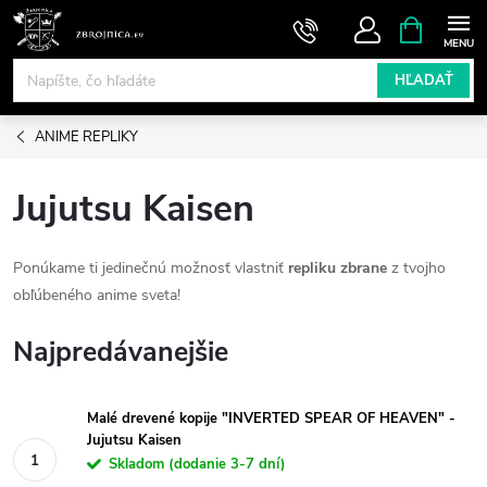
Prejsť
NÁKUPN
KOŠÍK
na
obsah
HĽADAŤ
ANIME REPLIKY
Jujutsu Kaisen
Ponúkame ti jedinečnú možnosť vlastniť
repliku zbrane
z tvojho
obľúbeného anime sveta!
Najpredávanejšie
Malé drevené kopije "INVERTED SPEAR OF HEAVEN" -
Jujutsu Kaisen
Skladom (dodanie 3-7 dní)