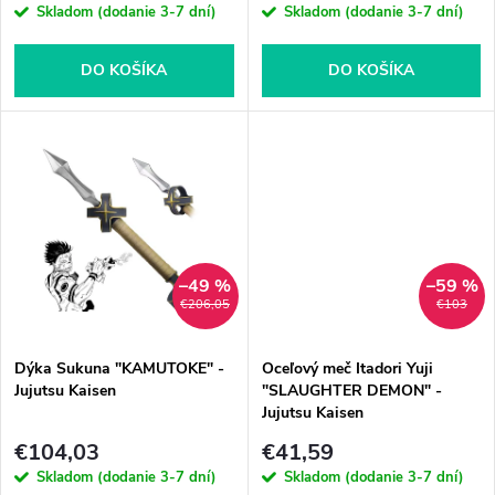
r
Skladom (dodanie 3-7 dní)
Skladom (dodanie 3-7 dní)
r
o
o
DO KOŠÍKA
DO KOŠÍKA
d
d
u
u
k
k
t
–49 %
–59 %
t
€206,05
€103
o
o
Dýka Sukuna "KAMUTOKE" -
Oceľový meč Itadori Yuji
v
Jujutsu Kaisen
"SLAUGHTER DEMON" -
v
Jujutsu Kaisen
€104,03
€41,59
Skladom (dodanie 3-7 dní)
Skladom (dodanie 3-7 dní)