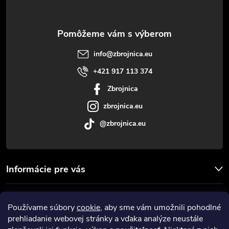
p
c
ä
i
t
e
info
@
zbrojnica.eu
p
i
+421 917 113 374
r
Zbrojnica
e
v
zbrojnica.eu
@zbrojnica.eu
k
y
v
Informácie pre vás
ý
Facebook
Používame súbory
cookie
, aby sme vám umožnili pohodlné
p
prehliadanie webovej stránky a vďaka analýze neustále
Prijímame online platby