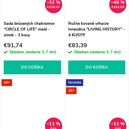
–32 %
–48 %
€136,27
€161,05
Sada brúsených chakramov
Ručne kované vrhacie
"CIRCLE OF LIFE" malé -
hviezdice "LIVING HISTORY" -
zinok - 3 kusy
4 KUSY!!!
€91,74
€83,39
Skladom (dodanie 3-7 dní)
Skladom (dodanie 3-7 dní)
DO KOŠÍKA
DO KOŠÍKA
18+
Novinka
18+
–11 %
–11 %
€33
€33