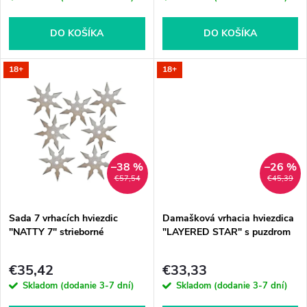
r
o
o
DO KOŠÍKA
DO KOŠÍKA
d
d
18+
18+
u
u
k
k
t
–38 %
–26 %
t
€57,54
€45,39
o
o
Sada 7 vrhacích hviezdic
Damašková vrhacia hviezdica
v
"NATTY 7" strieborné
"LAYERED STAR" s puzdrom
v
€35,42
€33,33
Skladom (dodanie 3-7 dní)
Skladom (dodanie 3-7 dní)