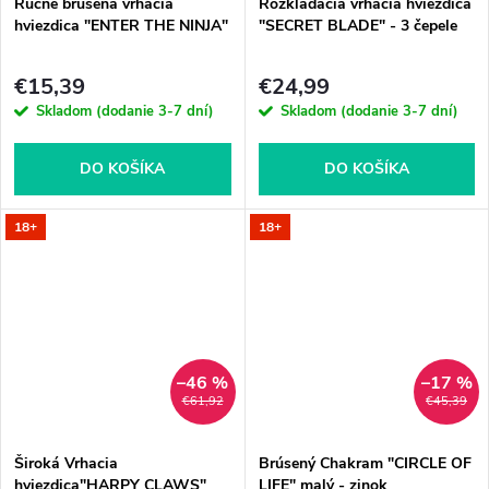
Ručne brúsená vrhacia
Rozkladacia vrhacia hviezdica
hviezdica "ENTER THE NINJA"
"SECRET BLADE" - 3 čepele
€15,39
€24,99
Skladom (dodanie 3-7 dní)
Skladom (dodanie 3-7 dní)
DO KOŠÍKA
DO KOŠÍKA
18+
18+
–46 %
–17 %
€61,92
€45,39
Široká Vrhacia
Brúsený Chakram "CIRCLE OF
hviezdica"HARPY CLAWS"
LIFE" malý - zinok