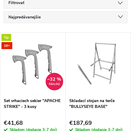
Filtrovať
R
Najpredávanejšie
a
Najlacnejšie
V
Tip
Najdrahšie
d
18+
ý
Abecedne
e
p
n
i
–32 %
€61,92
i
s
e
Set vrhaciech sekier "APACHE
Skladací stojan na terče
STRIKE" - 3 kusy
"BULLYSEYE BASE"
p
p
€41,68
€187,69
r
Skladom (dodanie 3-7 dní)
Skladom (dodanie 3-7 dní)