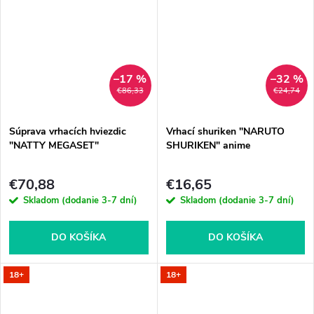
–17 %
–32 %
€86,33
€24,74
Súprava vrhacích hviezdic
Vrhací shuriken "NARUTO
"NATTY MEGASET"
SHURIKEN" anime
€70,88
€16,65
Skladom (dodanie 3-7 dní)
Skladom (dodanie 3-7 dní)
DO KOŠÍKA
DO KOŠÍKA
18+
18+