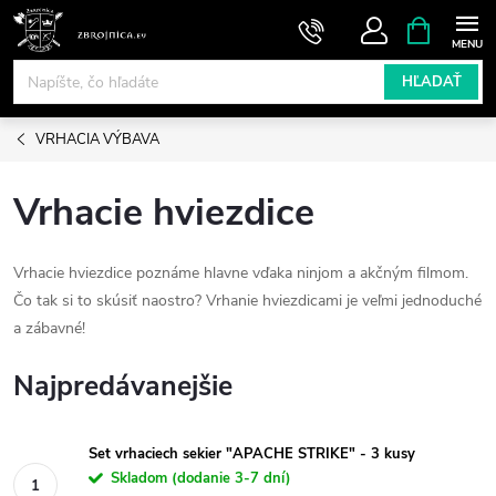
Prejsť
NÁKUPN
KOŠÍK
na
obsah
HĽADAŤ
VRHACIA VÝBAVA
Vrhacie hviezdice
Vrhacie hviezdice poznáme hlavne vďaka ninjom a akčným filmom.
Čo tak si to skúsiť naostro? Vrhanie hviezdicami je veľmi jednoduché
a zábavné!
Najpredávanejšie
Set vrhaciech sekier "APACHE STRIKE" - 3 kusy
Skladom (dodanie 3-7 dní)