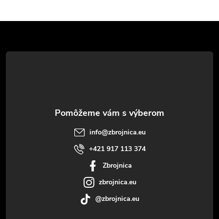
Z
á
p
ä
t
info
@
zbrojnica.eu
i
+421 917 113 374
Zbrojnica
e
zbrojnica.eu
@zbrojnica.eu