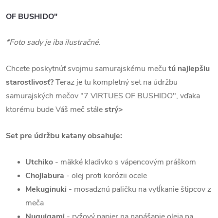
OF BUSHIDO"
*Foto sady je iba ilustračné.
Chcete poskytnúť svojmu samurajskému meču
tú najlepšiu
starostlivosť?
Teraz je tu kompletný set na údržbu
samurajských mečov "7 VIRTUES OF BUSHIDO", vďaka
ktorému bude Váš meč stále
strý>
Set pre údržbu katany obsahuje:
Utchiko
- mäkké kladivko s vápencovým práškom
Chojiabura
- olej proti korózii ocele
Mekuginuki
- mosadznú paličku na vytĺkanie štipcov z
meča
Nuguigami
- ryžový papier na nanášanie oleja na