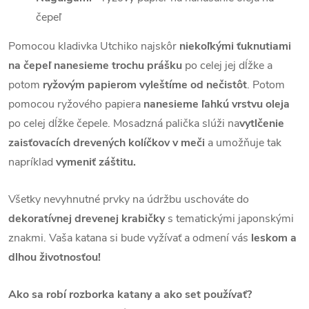
čepeľ
Pomocou kladivka Utchiko najskôr
niekoľkými ťuknutiami
na čepeľ nanesieme trochu prášku
po celej jej dĺžke a
potom
ryžovým papierom vyleštíme od nečistôt
. Potom
pomocou ryžového papiera
nanesieme ľahkú vrstvu oleja
po celej dĺžke čepele. Mosadzná palička slúži na
vytlčenie
zaisťovacích drevených kolíčkov v meči
a umožňuje tak
napríklad
vymeniť záštitu.
Všetky nevyhnutné prvky na údržbu uschováte do
dekoratívnej drevenej krabičky
s tematickými japonskými
znakmi. Vaša katana si bude vyžívať a odmení vás
leskom
a
dlhou životnosťou!
Ako sa robí rozborka katany a ako set používať?