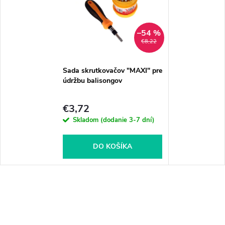
–54 %
€8,22
Sada skrutkovačov "MAXI" pre
údržbu balisongov
€3,72
Skladom (dodanie 3-7 dní)
DO KOŠÍKA