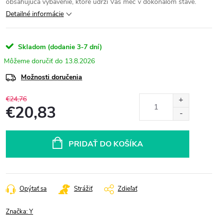
obsahujúca vybavenie, ktoré udrží Váš meč v dokonalom stave.
Detailné informácie
Skladom (dodanie 3-7 dní)
13.8.2026
Možnosti doručenia
€24,76
€20,83
Jednotková
cena:
PRIDAŤ DO KOŠÍKA
Opýtať sa
Strážiť
Zdieľať
Značka:
Y