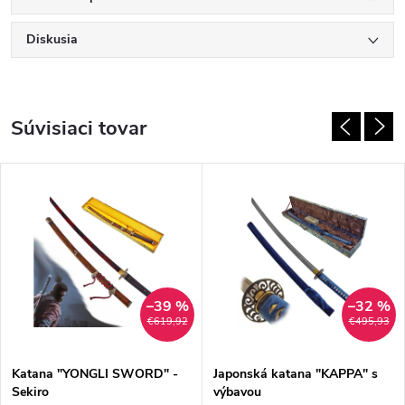
Diskusia
Súvisiaci tovar
–39 %
–32 %
€619,92
€495,93
Katana "YONGLI SWORD" -
Japonská katana "KAPPA" s
Sekiro
výbavou