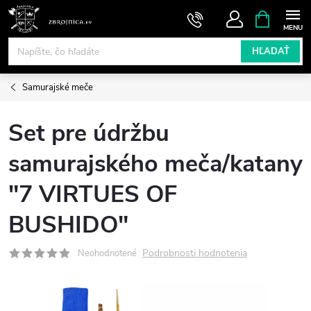
Prejsť
NÁKUPN
KOŠÍK
na
obsah
HĽADAŤ
Samurajské meče
Set pre údržbu
samurajského meča/katany
"7 VIRTUES OF
BUSHIDO"
Podrobnosti hodnotenia
Neohodnotené