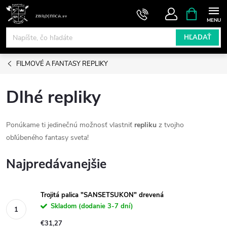
Prejsť
NÁKUPN
KOŠÍK
na
obsah
HĽADAŤ
FILMOVÉ A FANTASY REPLIKY
Dlhé repliky
Ponúkame ti jedinečnú možnosť vlastniť
repliku
z tvojho
obľúbeného fantasy sveta!
Najpredávanejšie
Trojitá palica "SANSETSUKON" drevená
Skladom (dodanie 3-7 dní)
€31,27