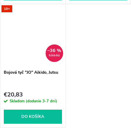
18+
–36 %
€33,02
Bojová tyč "JO" Aikido, Jutsu
€20,83
Skladom (dodanie 3-7 dní)
DO KOŠÍKA