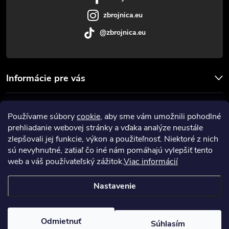
e
v
zbrojnica.eu
@zbrojnica.eu
k
y
v
Informácie pre vás
ý
Facebook
Používame súbory
cookie
, aby sme vám umožnili pohodlné
p
prehliadanie webovej stránky a vďaka analýze neustále
Prijímame online platby
i
zlepšovali jej funkcie, výkon a použiteľnosť. Niektoré z nich
sú nevyhnutné, zatiaľ čo iné nám pomáhajú vylepšiť tento
s
web a váš používateľský zážitok.
Viac informácií
u
Nastavenie
Copyright 2026
Zbrojnica
. Všetky práva vyhradené.
Upraviť nastavenie
cookies
Odmietnuť
Súhlasím