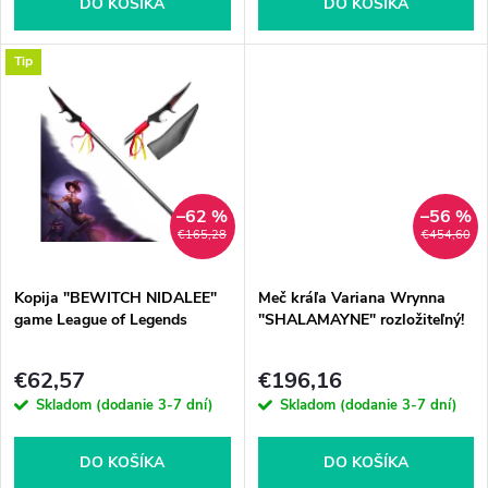
o
DO KOŠÍKA
DO KOŠÍKA
d
d
Tip
u
u
k
k
t
–62 %
–56 %
t
€165,28
€454,60
o
o
Kopija "BEWITCH NIDALEE"
Meč kráľa Variana Wrynna
v
game League of Legends
"SHALAMAYNE" rozložiteľný!
v
€62,57
€196,16
Skladom (dodanie 3-7 dní)
Skladom (dodanie 3-7 dní)
DO KOŠÍKA
DO KOŠÍKA