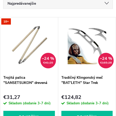
R
Najpredávanejšie
a
Najlacnejšie
V
18+
Najdrahšie
d
ý
Abecedne
e
p
n
i
–24 %
–24 %
€41,29
€165,28
i
s
e
Trojitá palica
Tradičný Klingonský meč
"SANSETSUKON" drevená
"BAT'LETH" Star Trek
p
p
€31,27
€124,82
r
Skladom (dodanie 3-7 dní)
Skladom (dodanie 3-7 dní)
r
o