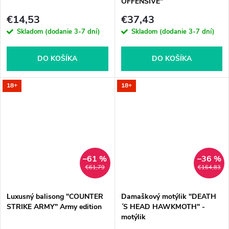
OFFENSIVE"
€14,53
€37,43
Skladom (dodanie 3-7 dní)
Skladom (dodanie 3-7 dní)
DO KOŠÍKA
DO KOŠÍKA
18+
18+
–61 %
–36 %
€61,79
€164,83
Luxusný balisong "COUNTER
Damaškový motýlik "DEATH
STRIKE ARMY" Army edition
´S HEAD HAWKMOTH" -
motýlik