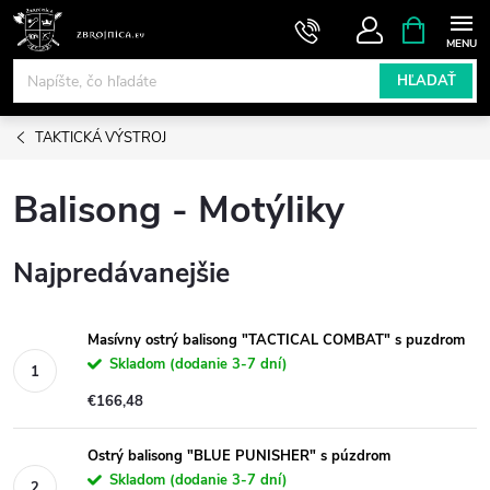
Prejsť
NÁKUPN
KOŠÍK
na
obsah
HĽADAŤ
TAKTICKÁ VÝSTROJ
Balisong - Motýliky
Najpredávanejšie
Masívny ostrý balisong "TACTICAL COMBAT" s puzdrom
Skladom (dodanie 3-7 dní)
€166,48
Ostrý balisong "BLUE PUNISHER" s púzdrom
Skladom (dodanie 3-7 dní)