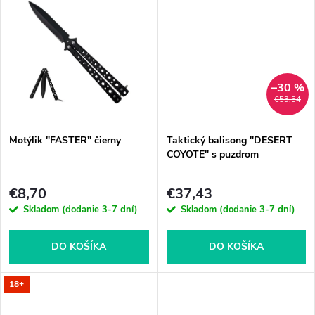
u
u
k
k
t
–30 %
t
€53,54
o
o
Motýlik "FASTER" čierny
Taktický balisong "DESERT
v
COYOTE" s puzdrom
v
€8,70
€37,43
Skladom (dodanie 3-7 dní)
Skladom (dodanie 3-7 dní)
DO KOŠÍKA
DO KOŠÍKA
18+