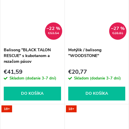
–22 %
–27 %
€53,54
€28,81
Balisong "BLACK TALON
Motýlik / balisong
RESCUE" s kubotanom a
"WOODSTONE"
rezačom pásov
€41,59
€20,77
Skladom (dodanie 3-7 dní)
Skladom (dodanie 3-7 dní)
DO KOŠÍKA
DO KOŠÍKA
18+
18+