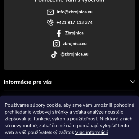
t
e
info
@
zbrojnica.eu
p
i
+421 917 113 374
r
Zbrojnica
e
v
zbrojnica.eu
@zbrojnica.eu
k
y
v
Informácie pre vás
ý
Facebook
Používame súbory
cookie
, aby sme vám umožnili pohodlné
p
prehliadanie webovej stránky a vďaka analýze neustále
Prijímame online platby
i
zlepšovali jej funkcie, výkon a použiteľnosť. Niektoré z nich
sú nevyhnutné, zatiaľ čo iné nám pomáhajú vylepšiť tento
s
web a váš používateľský zážitok.
Viac informácií