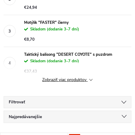
€24,94
Motýlik "FASTER" čierny
Skladom (dodanie 3-7 dní)
€8,70
Taktický balisong "DESERT COYOTE" s puzdrom
Skladom (dodanie 3-7 dní)
€37,43
Zobraziť viac produktov
Filtrovať
R
Najpredávanejšie
a
Najlacnejšie