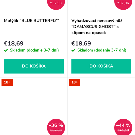
€32,93
€37,06
Motýlik "BLUE BUTTERFLY"
Vyhadzovací nerezový nôž
"DAMASCUS GHOST" s
klipom na opasok
€18,69
€18,69
Skladom (dodanie 3-7 dní)
Skladom (dodanie 3-7 dní)
DO KOŠÍKA
DO KOŠÍKA
18+
18+
–36 %
–44 %
€37,06
€41,18