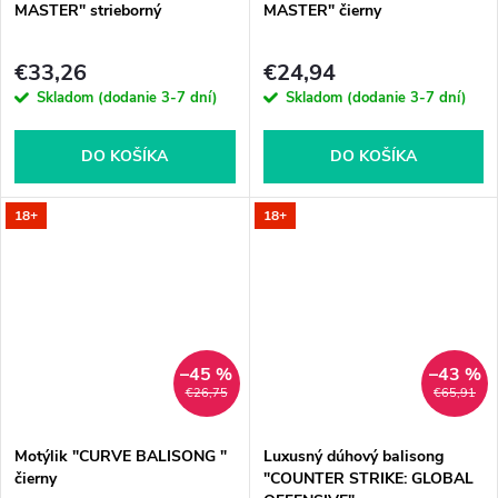
MASTER" strieborný
MASTER" čierny
€33,26
€24,94
Skladom (dodanie 3-7 dní)
Skladom (dodanie 3-7 dní)
DO KOŠÍKA
DO KOŠÍKA
18+
18+
–45 %
–43 %
€26,75
€65,91
Motýlik "CURVE BALISONG "
Luxusný dúhový balisong
čierny
"COUNTER STRIKE: GLOBAL