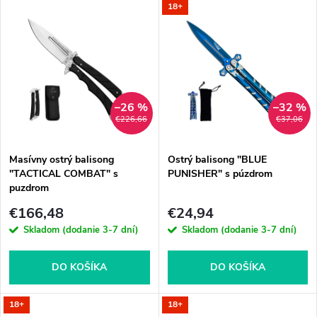
V
18+
Najdrahšie
d
ý
Abecedne
e
p
n
i
–26 %
–32 %
€226,66
€37,06
i
s
e
Masívny ostrý balisong
Ostrý balisong "BLUE
"TACTICAL COMBAT" s
PUNISHER" s púzdrom
p
puzdrom
p
€166,48
€24,94
r
Skladom (dodanie 3-7 dní)
Skladom (dodanie 3-7 dní)
r
o
o
DO KOŠÍKA
DO KOŠÍKA
d
d
18+
18+