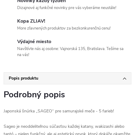
Novinky každý týždeň
Dizajnové aj funkčné novinky pre vás vyberáme neustále!
Kopa ZLIAV!
More zľavnených produktov za bezkonkurenčnú cenu!
Výdajné miesto
Navštívte nás aj osobne: Vajnorská 135, Bratislava. Tešíme sa
na vás!
Popis produktu
Podrobný popis
Japonská šnúrka „SAGEO“ pre samurajské meče - 5 farieb!
Sageo je neoddeliteľnou súčasťou každej katany, wakizashi alebo
tantó – nielen funkčný, ale aj estetický prvok, ktorý dokáže okamžite