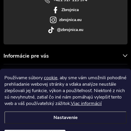
i
Zbrojnica
e
zbrojnica.eu
@zbrojnica.eu
Informácie pre vás
Facebook
Používame súbory
cookie
, aby sme vám umožnili pohodlné
prehliadanie webovej stránky a vďaka analýze neustále
Prijímame online platby
zlepšovali jej funkcie, výkon a použiteľnosť. Niektoré z nich
sú nevyhnutné, zatiaľ čo iné nám pomáhajú vylepšiť tento
web a váš používateľský zážitok.
Viac informácií
Nastavenie
Copyright 2026
Zbrojnica
. Všetky práva vyhradené.
Upraviť nastavenie