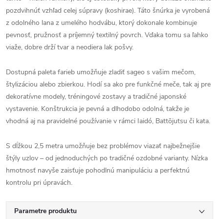
pozdvihnúť vzhľad celej súpravy (koshirae). Táto šnúrka je vyrobená
z odolného lana z umelého hodvábu, ktorý dokonale kombinuje
pevnosť, pružnosť a príjemný textilný povrch. Vďaka tomu sa ľahko
viaže, dobre drží tvar a neodiera lak pošvy.
Dostupná paleta farieb umožňuje zladiť sageo s vašim mečom,
štylizáciou alebo zbierkou. Hodí sa ako pre funkčné meče, tak aj pre
dekoratívne modely, tréningové zostavy a tradičné japonské
vystavenie. Konštrukcia je pevná a dlhodobo odolná, takže je
vhodná aj na pravidelné používanie v rámci Iaidó, Battōjutsu či kata.
S dĺžkou 2,5 metra umožňuje bez problémov viazať najbežnejšie
štýly uzlov – od jednoduchých po tradičné ozdobné varianty. Nízka
hmotnosť navyše zaisťuje pohodlnú manipuláciu a perfektnú
kontrolu pri úpravách.
Parametre produktu