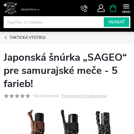
Prejsť
NÁKUPN
KOŠÍK
na
obsah
HĽADAŤ
TAKTICKÁ VÝSTROJ
Japonská šnúrka „SAGEO“
pre samurajské meče - 5
farieb!
Podrobnosti hodnotenia
Neohodnotené