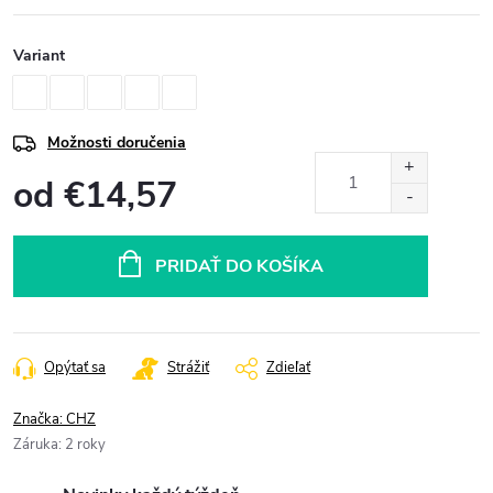
Variant
Možnosti doručenia
od
€14,57
Jednotková
cena:
PRIDAŤ DO KOŠÍKA
Opýtať sa
Strážiť
Zdieľať
Značka:
CHZ
Záruka
:
2 roky