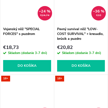
–24 %
–36 %
€24,74
€33
Vojenský nôž "SPECIAL
Pevný survival nôž "LOW-
FORCES" s puzdrom
COST SURVIVAL" + kresadlo,
brúsik a puzdro
€18,73
€20,82
Skladom (dodanie 3-7 dní)
Skladom (dodanie 3-7 dní)
DO KOŠÍKA
DO KOŠÍKA
18+
18+