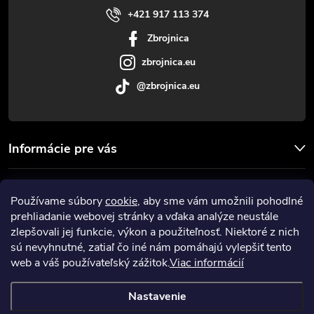
p
i
+421 917 113 374
r
Zbrojnica
e
v
zbrojnica.eu
@zbrojnica.eu
k
y
v
Informácie pre vás
ý
Facebook
Používame súbory
cookie
, aby sme vám umožnili pohodlné
p
prehliadanie webovej stránky a vďaka analýze neustále
Prijímame online platby
i
zlepšovali jej funkcie, výkon a použiteľnosť. Niektoré z nich
sú nevyhnutné, zatiaľ čo iné nám pomáhajú vylepšiť tento
s
web a váš používateľský zážitok.
Viac informácií
u
Nastavenie