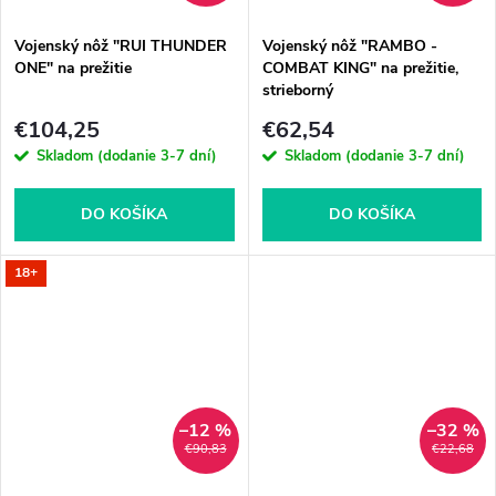
Vojenský nôž "RUI THUNDER
Vojenský nôž "RAMBO -
ONE" na prežitie
COMBAT KING" na prežitie,
strieborný
€104,25
€62,54
Skladom (dodanie 3-7 dní)
Skladom (dodanie 3-7 dní)
DO KOŠÍKA
DO KOŠÍKA
18+
–12 %
–32 %
€90,83
€22,68