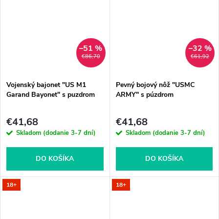
–51 %
–32 %
€86,70
€61,92
Vojenský bajonet "US M1
Pevný bojový nôž "USMC
Garand Bayonet" s puzdrom
ARMY" s púzdrom
€41,68
€41,68
Skladom (dodanie 3-7 dní)
Skladom (dodanie 3-7 dní)
DO KOŠÍKA
DO KOŠÍKA
18+
18+