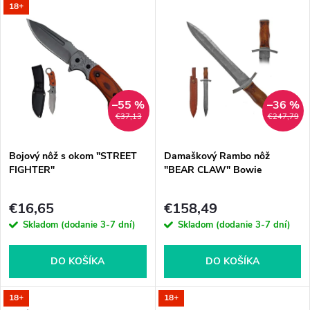
V
18+
Najdrahšie
d
ý
Abecedne
e
p
n
i
–55 %
–36 %
€37,13
€247,79
i
s
e
Bojový nôž s okom "STREET
Damaškový Rambo nôž
FIGHTER"
"BEAR CLAW" Bowie
p
p
€16,65
€158,49
r
Skladom (dodanie 3-7 dní)
Skladom (dodanie 3-7 dní)
r
o
o
DO KOŠÍKA
DO KOŠÍKA
d
d
18+
18+