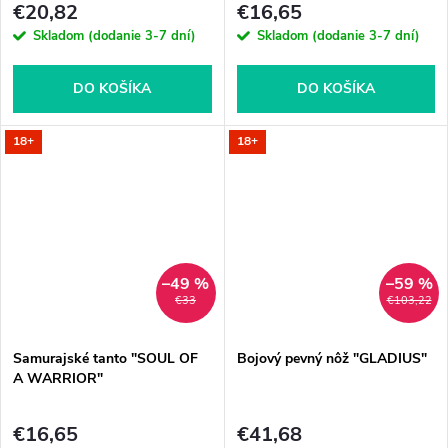
€20,82
€16,65
Skladom (dodanie 3-7 dní)
Skladom (dodanie 3-7 dní)
DO KOŠÍKA
DO KOŠÍKA
18+
18+
–49 %
–59 %
€33
€103,22
Samurajské tanto "SOUL OF
Bojový pevný nôž "GLADIUS"
A WARRIOR"
€16,65
€41,68