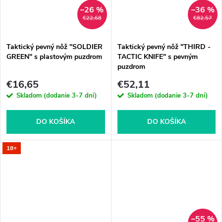
–26 %
–36 %
€22,68
€82,57
Taktický pevný nôž "SOLDIER
Taktický pevný nôž "THIRD -
GREEN" s plastovým puzdrom
TACTIC KNIFE" s pevným
puzdrom
€16,65
€52,11
Skladom (dodanie 3-7 dní)
Skladom (dodanie 3-7 dní)
DO KOŠÍKA
DO KOŠÍKA
18+
–55 %