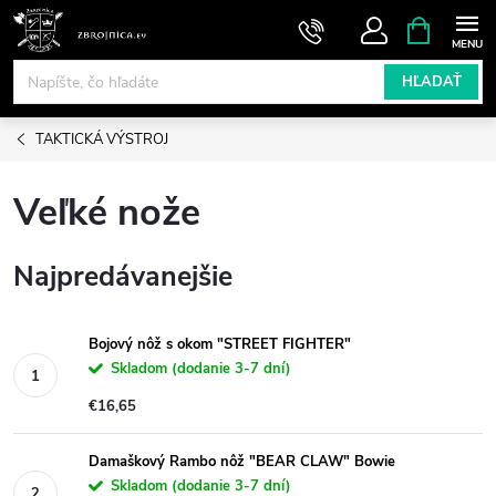
Prejsť
NÁKUPN
KOŠÍK
na
obsah
HĽADAŤ
TAKTICKÁ VÝSTROJ
Veľké nože
Najpredávanejšie
Bojový nôž s okom "STREET FIGHTER"
Skladom (dodanie 3-7 dní)
€16,65
Damaškový Rambo nôž "BEAR CLAW" Bowie
Skladom (dodanie 3-7 dní)