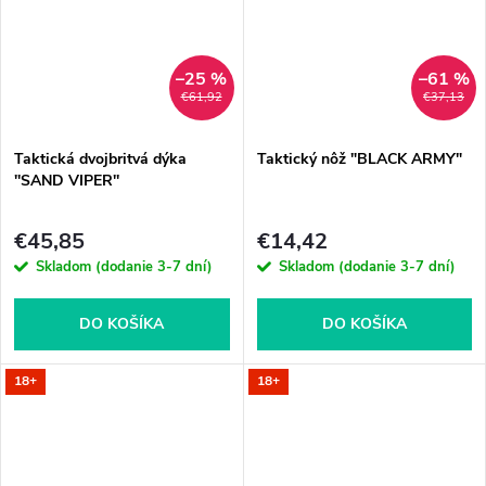
–25 %
–61 %
€61,92
€37,13
Taktická dvojbritvá dýka
Taktický nôž "BLACK ARMY"
''SAND VIPER''
€45,85
€14,42
Skladom (dodanie 3-7 dní)
Skladom (dodanie 3-7 dní)
DO KOŠÍKA
DO KOŠÍKA
18+
18+