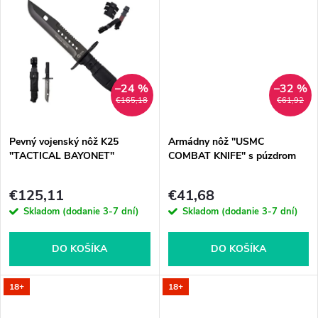
u
u
k
k
t
–24 %
–32 %
t
€165,18
€61,92
o
o
Pevný vojenský nôž K25
Armádny nôž "USMC
v
"TACTICAL BAYONET"
COMBAT KNIFE" s púzdrom
v
€125,11
€41,68
Skladom (dodanie 3-7 dní)
Skladom (dodanie 3-7 dní)
DO KOŠÍKA
DO KOŠÍKA
18+
18+