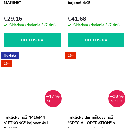
MARINE"
bajonet 4v1!
€29,16
€41,68
Skladom (dodanie 3-7 dní)
Skladom (dodanie 3-7 dní)
DO KOŠÍKA
DO KOŠÍKA
Novinka
18+
18+
–47 %
–58 %
€103,22
€247,79
Taktický nôž "M16/M4
Taktický damaškový nôž
VIETKONG" bajonet 4v1,
"SPECIAL OPERATION" s