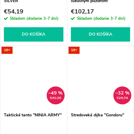
SILVER
luxusným puzdrom!
€54,19
€102,17
Skladom (dodanie 3-7 dní)
Skladom (dodanie 3-7 dní)
DO KOŠÍKA
DO KOŠÍKA
18+
18+
–49 %
–32 %
€41,26
€24,74
Taktické tanto "NINJA ARMY"
Stredoveká dýka "Gondoru"