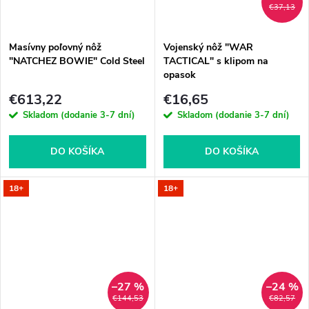
€37,13
Masívny poľovný nôž
Vojenský nôž "WAR
"NATCHEZ BOWIE" Cold Steel
TACTICAL" s klipom na
opasok
€613,22
€16,65
Skladom (dodanie 3-7 dní)
Skladom (dodanie 3-7 dní)
DO KOŠÍKA
DO KOŠÍKA
18+
18+
–27 %
–24 %
€144,53
€82,57