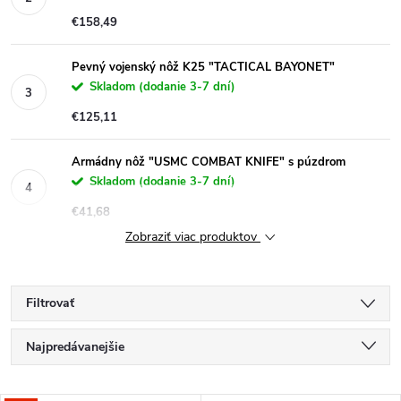
€158,49
Pevný vojenský nôž K25 "TACTICAL BAYONET"
Skladom (dodanie 3-7 dní)
€125,11
Armádny nôž "USMC COMBAT KNIFE" s púzdrom
Skladom (dodanie 3-7 dní)
€41,68
Zobraziť viac produktov
Filtrovať
R
Najpredávanejšie
a
Najlacnejšie