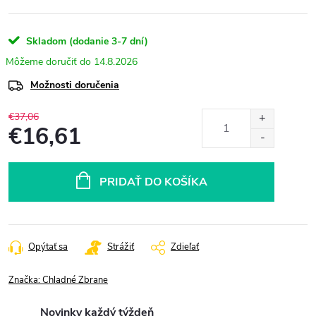
Skladom (dodanie 3-7 dní)
14.8.2026
Možnosti doručenia
€37,06
€16,61
Jednotková
cena:
PRIDAŤ DO KOŠÍKA
Opýtať sa
Strážiť
Zdieľať
Značka:
Chladné Zbrane
Novinky každý týždeň