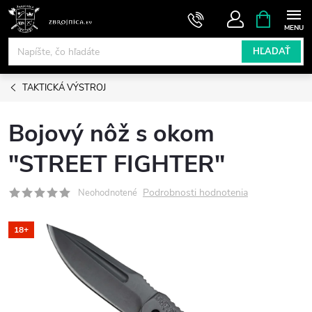
Prejsť
NÁKUPN
KOŠÍK
na
obsah
HĽADAŤ
TAKTICKÁ VÝSTROJ
Bojový nôž s okom
"STREET FIGHTER"
Podrobnosti hodnotenia
Neohodnotené
18+