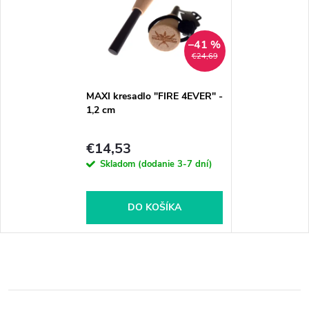
–41 %
€24,69
MAXI kresadlo "FIRE 4EVER" -
1,2 cm
€14,53
Skladom (dodanie 3-7 dní)
DO KOŠÍKA