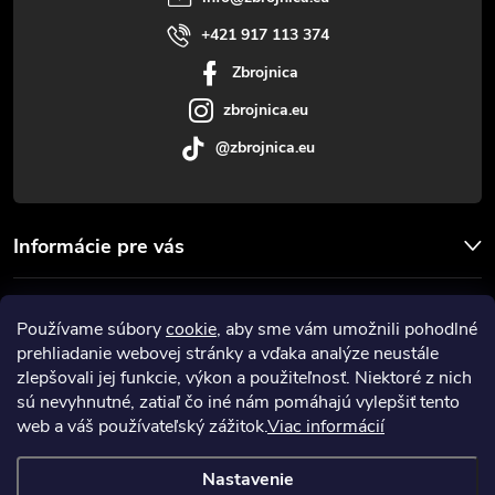
i
+421 917 113 374
Zbrojnica
e
zbrojnica.eu
@zbrojnica.eu
Informácie pre vás
Facebook
Používame súbory
cookie
, aby sme vám umožnili pohodlné
prehliadanie webovej stránky a vďaka analýze neustále
Prijímame online platby
zlepšovali jej funkcie, výkon a použiteľnosť. Niektoré z nich
sú nevyhnutné, zatiaľ čo iné nám pomáhajú vylepšiť tento
web a váš používateľský zážitok.
Viac informácií
Nastavenie