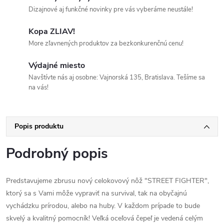
Dizajnové aj funkčné novinky pre vás vyberáme neustále!
Kopa ZLIAV!
More zľavnených produktov za bezkonkurenčnú cenu!
Výdajné miesto
Navštívte nás aj osobne: Vajnorská 135, Bratislava. Tešíme sa
na vás!
Popis produktu
Podrobný popis
Predstavujeme zbrusu nový celokovový nôž "STREET FIGHTER",
ktorý sa s Vami môže vypraviť na survival, tak na obyčajnú
vychádzku prírodou, alebo na huby. V každom prípade to bude
skvelý a kvalitný pomocník! Veľká oceľová čepeľ je vedená celým