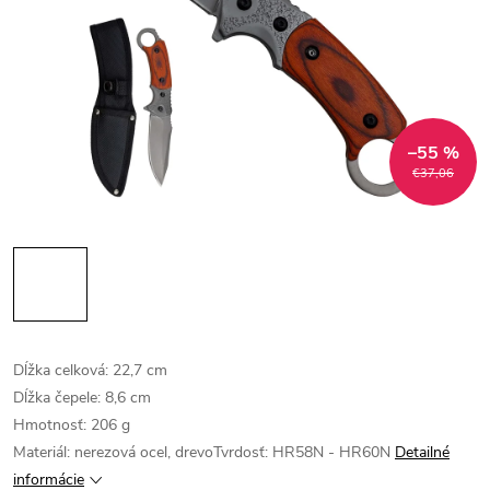
–55 %
€37,06
Dĺžka celková: 22,7 cm
Dĺžka čepele: 8,6 cm
Hmotnosť: 206 g
Materiál: nerezová ocel, drevoTvrdosť: HR58N - HR60N
Detailné
informácie