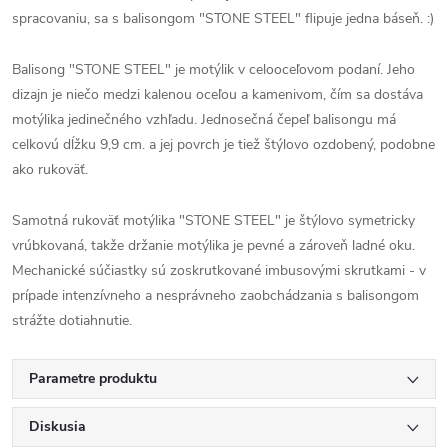
spracovaniu, sa s balisongom "STONE STEEL" flipuje jedna báseň. :)
Balisong "STONE STEEL" je motýlik v celooceľovom podaní. Jeho
dizajn je niečo medzi kalenou oceľou a kamenivom, čím sa dostáva
motýlika jedinečného vzhľadu. Jednosečná čepeľ balisongu má
celkovú dĺžku 9,9 cm. a jej povrch je tiež štýlovo ozdobený, podobne
ako rukoväť.
Samotná rukoväť motýlika "STONE STEEL" je štýlovo symetricky
vrúbkovaná, takže držanie motýlika je pevné a zároveň ladné oku.
Mechanické súčiastky sú zoskrutkované imbusovými skrutkami - v
prípade intenzívneho a nesprávneho zaobchádzania s balisongom
strážte dotiahnutie.
Parametre produktu
Diskusia