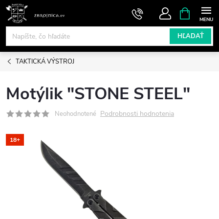
Prejsť
NÁKUPN
KOŠÍK
na
obsah
HĽADAŤ
TAKTICKÁ VÝSTROJ
Motýlik "STONE STEEL"
Podrobnosti hodnotenia
Neohodnotené
18+