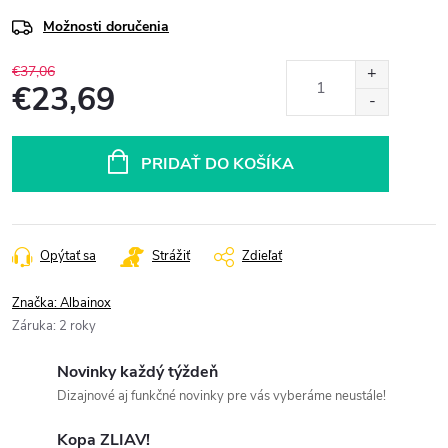
Možnosti doručenia
€37,06
€23,69
Jednotková
cena:
PRIDAŤ DO KOŠÍKA
Opýtať sa
Strážiť
Zdieľať
Značka:
Albainox
Záruka
:
2 roky
Novinky každý týždeň
Dizajnové aj funkčné novinky pre vás vyberáme neustále!
Kopa ZLIAV!