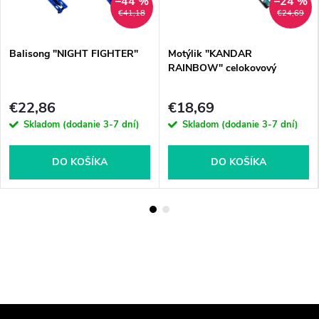
–44 %
–24 %
€41,18
€24,69
Balisong "NIGHT FIGHTER"
Motýlik "KANDAR
RAINBOW" celokovový
€22,86
€18,69
Skladom (dodanie 3-7 dní)
Skladom (dodanie 3-7 dní)
DO KOŠÍKA
DO KOŠÍKA