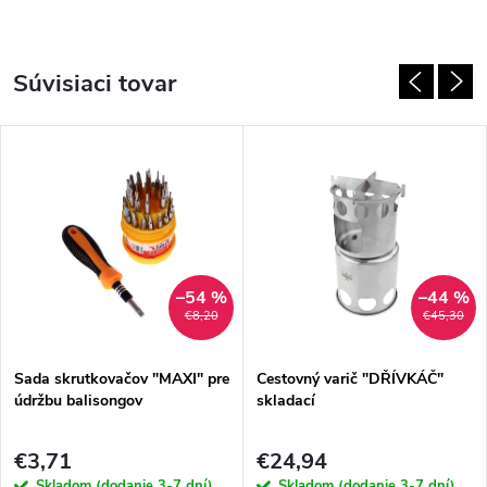
Súvisiaci tovar
–54 %
–44 %
€8,20
€45,30
Sada skrutkovačov "MAXI" pre
Cestovný varič "DŘÍVKÁČ"
údržbu balisongov
skladací
€3,71
€24,94
Skladom (dodanie 3-7 dní)
Skladom (dodanie 3-7 dní)