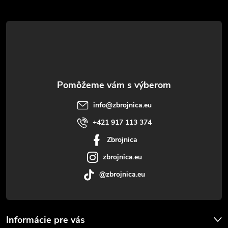
Z
á
p
ä
t
info
@
zbrojnica.eu
i
+421 917 113 374
Zbrojnica
e
zbrojnica.eu
@zbrojnica.eu
Informácie pre vás