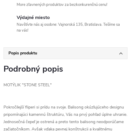
More zľavnených produktov za bezkonkurenčnú cenu!
Výdajné miesto
Navštívte nás aj osobne: Vajnorská 135, Bratislava. Tešíme sa
na vás!
Popis produktu
Podrobný popis
MOTÝLIK "STONE STEEL"
Pokročilejší fliperi si prídu na svoje. Balisong okúzľujúceho designu
pripomínajúci kamennú štruktúru, Vás na prvý pohľad úplne uhranie.
Jednosečná čepeľ je ostrená a preto tento balisong neodporúčame
začiatočníkom. Avšak vďaka pevnej konštrukcii a kvalitnému