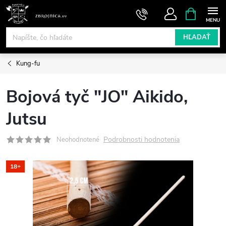
Prejsť
NÁKUPN
KOŠÍK
na
obsah
HĽADAŤ
Kung-fu
Bojová tyč "JO" Aikido,
Jutsu
Podrobnosti hodnotenia
Neohodnotené
18+