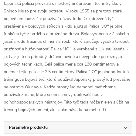
Japonská polícia prevzala s niektorými úpravami techniky školy
Shindo Muso pre svoju potrebu. V roku 1955 sa pre toto staré
bojové umenie začal používať názov Jodo. Celodrevená tyč
preslávená v bojových štýloch aikido a jutsu! Palica "JO" je plne
funkčná tyč z tvrdého a pružného dreva. Bola vyrobená z čínskeho
jaseňa rodu fraxinus chinensis roxb, ktorý zaručuje vysokú tvrdosť,
pružnosť a húževnatosť! Palica "JO" je vyrobená z 1 kusu jaseňa! -
jej tvar je teda prírodný, držanie pevné a nevypadne pri rôznych
bojových technikách. Celá palica meria cca 130 centimetrov a
priemer tejto palice je 2,5 centimetrov. Palica "JO" je plnohodnotná
tréningová bojová tyč, ktorú používal Japonský prostý ľud prevažne
na ostrove Okinawa. Keďže prostý ľud nemohol mať zbrane,
používali zbrane, ktoré si oni sami vyrobili väčšinou z
poľnohospodárskych nástrojov. Táto tyč teda môže nielen slúžiť na
tréning bojových umení, ale aj ako násadu na metlu. :D
Parametre produktu