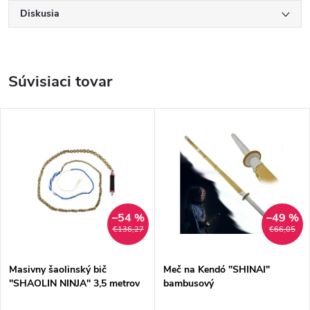
Diskusia
Súvisiaci tovar
–54 %
–49 %
€136,27
€66,05
Masivny šaolinský bič
Meč na Kendó "SHINAI"
"SHAOLIN NINJA" 3,5 metrov
bambusový