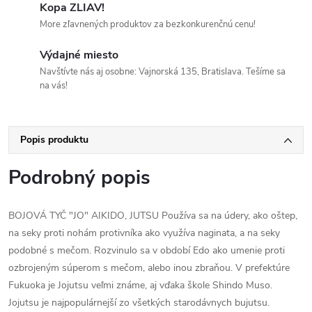
Kopa ZLIAV!
More zľavnených produktov za bezkonkurenčnú cenu!
Výdajné miesto
Navštívte nás aj osobne: Vajnorská 135, Bratislava. Tešíme sa
na vás!
Popis produktu
Podrobný popis
BOJOVÁ TYČ "JO" AIKIDO, JUTSU Používa sa na údery, ako oštep,
na seky proti nohám protivníka ako využíva naginata, a na seky
podobné s mečom. Rozvinulo sa v období Edo ako umenie proti
ozbrojeným súperom s mečom, alebo inou zbraňou. V prefektúre
Fukuoka je Jojutsu veľmi známe, aj vďaka škole Shindo Muso.
Jojutsu je najpopulárnejší zo všetkých starodávnych bujutsu.