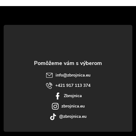
Z
á
p
ä
t
info
@
zbrojnica.eu
i
+421 917 113 374
Zbrojnica
e
zbrojnica.eu
@zbrojnica.eu