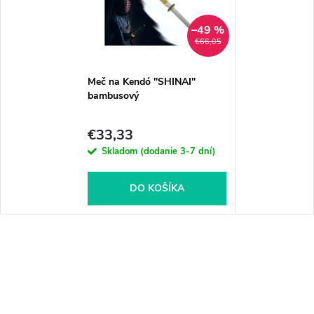
–49 %
€66,05
Meč na Kendó "SHINAI"
bambusový
€33,33
Skladom (dodanie 3-7 dní)
DO KOŠÍKA