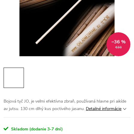
–36 %
€33
Bojová tyč JO, je veľmi efektívna zbraň, používaná hlavne pri aikíde
av jutsu. 130 cm dlhý kus poctivého jasanu.
Detailné informácie
Skladom (dodanie 3-7 dní)