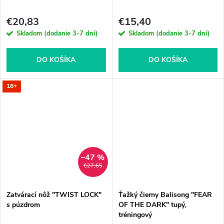
€20,83
€15,40
Skladom (dodanie 3-7 dní)
Skladom (dodanie 3-7 dní)
DO KOŠÍKA
DO KOŠÍKA
18+
–47 %
€27,65
Zatvárací nôž "TWIST LOCK"
Ťažký čierny Balisong "FEAR
s púzdrom
OF THE DARK" tupý,
tréningový