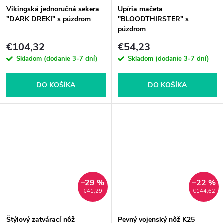
Vikingská jednoručná sekera
Upíria mačeta
"DARK DREKI" s púzdrom
"BLOODTHIRSTER" s
púzdrom
€104,32
€54,23
Skladom (dodanie 3-7 dní)
Skladom (dodanie 3-7 dní)
DO KOŠÍKA
DO KOŠÍKA
–29 %
–22 %
€41,29
€144,62
Štýlový zatvárací nôž
Pevný vojenský nôž K25