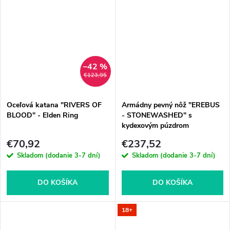
–42 %
€123,95
Oceľová katana "RIVERS OF
Armádny pevný nôž "EREBUS
BLOOD" - Elden Ring
- STONEWASHED" s
kydexovým púzdrom
€70,92
€237,52
Skladom (dodanie 3-7 dní)
Skladom (dodanie 3-7 dní)
DO KOŠÍKA
DO KOŠÍKA
18+