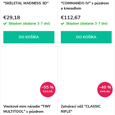
"SKELETAL MADNESS 3D"
"COMMANDO IV" s púzdrom
a kresadlom
€29,18
€112,67
Skladom (dodanie 3-7 dní)
Skladom (dodanie 3-7 dní)
DO KOŠÍKA
DO KOŠÍKA
–55 %
–40 %
€18,56
€45,42
Vreckové mini náradie "TINY
Zatvárací nôž "CLASSIC
MULTITOOL" s púzdrom
RIFLE"