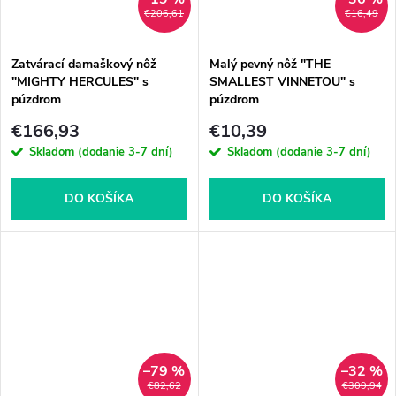
€206,61
€16,49
Zatvárací damaškový nôž
Malý pevný nôž "THE
"MIGHTY HERCULES" s
SMALLEST VINNETOU" s
púzdrom
púzdrom
€166,93
€10,39
Skladom (dodanie 3-7 dní)
Skladom (dodanie 3-7 dní)
DO KOŠÍKA
DO KOŠÍKA
–79 %
–32 %
€82,62
€309,94