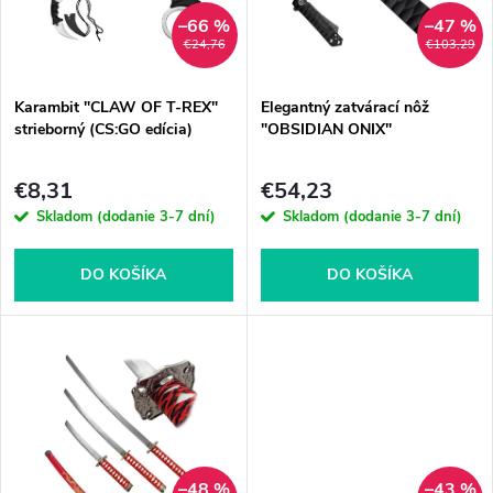
n
i
–66 %
–47 %
€24,76
€103,29
i
s
e
Karambit "CLAW OF T-REX"
Elegantný zatvárací nôž
strieborný (CS:GO edícia)
"OBSIDIAN ONIX"
p
p
€8,31
€54,23
r
Skladom (dodanie 3-7 dní)
Skladom (dodanie 3-7 dní)
r
o
o
DO KOŠÍKA
DO KOŠÍKA
d
d
u
u
k
k
t
–48 %
–43 %