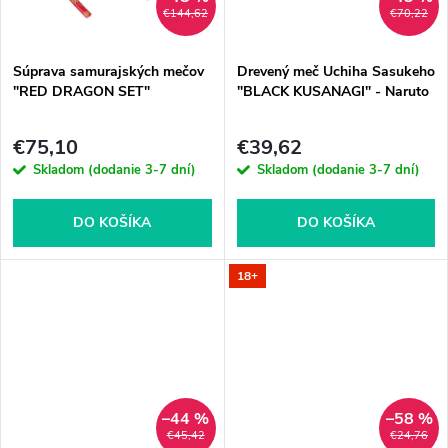
t
€144,62
€70,22
o
o
Súprava samurajských mečov
Drevený meč Uchiha Sasukeho
v
"RED DRAGON SET"
"BLACK KUSANAGI" - Naruto
v
€75,10
€39,62
Skladom (dodanie 3-7 dní)
Skladom (dodanie 3-7 dní)
DO KOŠÍKA
DO KOŠÍKA
18+
–44 %
–58 %
€45,42
€24,76