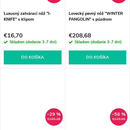
Luxusný zatvárací nôž "I-
Lovecký pevný nôž "WINTER
KNIFE" s klipom
PANGOLIN" s púzdrom
€16,70
€208,68
Skladom (dodanie 3-7 dní)
Skladom (dodanie 3-7 dní)
DO KOŠÍKA
DO KOŠÍKA
–29 %
–56 %
€165,28
€123,95