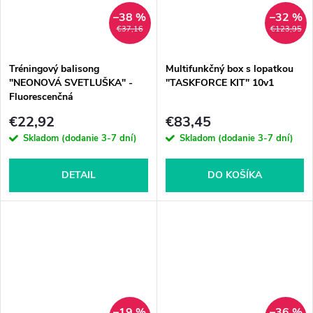
–38 %
–32 %
€37,16
€123,95
Tréningový balisong
Multifunkčný box s lopatkou
"NEONOVÁ SVETLUŠKA" -
"TASKFORCE KIT" 10v1
Fluorescenčná
€22,92
€83,45
Skladom (dodanie 3-7 dní)
Skladom (dodanie 3-7 dní)
DETAIL
DO KOŠÍKA
–19 %
–36 %