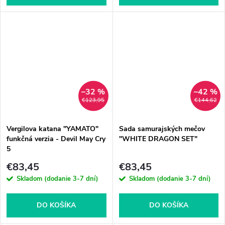
–32 %
–42 %
€123,95
€144,62
Vergilova katana "YAMATO"
Sada samurajských mečov
funkčná verzia - Devil May Cry
"WHITE DRAGON SET"
5
€83,45
€83,45
Skladom (dodanie 3-7 dní)
Skladom (dodanie 3-7 dní)
DO KOŠÍKA
DO KOŠÍKA