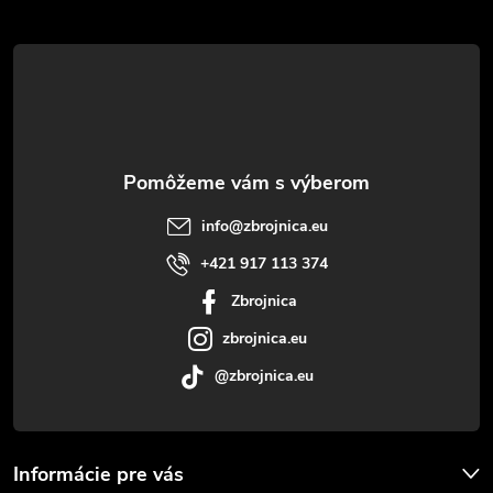
Z
i
v
á
a
e
n
p
p
i
e
r
ä
v
t
info
@
zbrojnica.eu
k
i
+421 917 113 374
y
Zbrojnica
e
v
zbrojnica.eu
ý
@zbrojnica.eu
p
i
Informácie pre vás