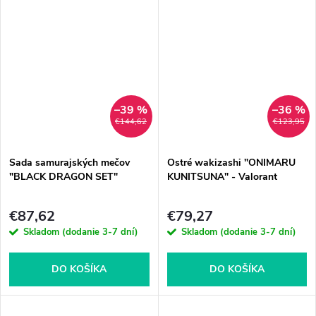
–39 %
–36 %
€144,62
€123,95
Sada samurajských mečov
Ostré wakizashi "ONIMARU
"BLACK DRAGON SET"
KUNITSUNA" - Valorant
€87,62
€79,27
Skladom (dodanie 3-7 dní)
Skladom (dodanie 3-7 dní)
DO KOŠÍKA
DO KOŠÍKA