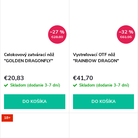
–27 %
–32 %
€28,89
€61,95
Celokovový zatvárací nôž
Vystreľovací OTF nôž
"GOLDEN DRAGONFLY"
"RAINBOW DRAGON"
€20,83
€41,70
Skladom (dodanie 3-7 dní)
Skladom (dodanie 3-7 dní)
DO KOŠÍKA
DO KOŠÍKA
18+