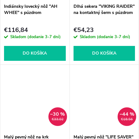
Indiánsky lovecký nôž "AH
Dlhá sekera "VIKING RAIDER"
WHEE" s púzdrom
na kontaktný šerm s púzdrom
€116,84
€54,23
Skladom (dodanie 3-7 dní)
Skladom (dodanie 3-7 dní)
DO KOŠÍKA
DO KOŠÍKA
–30 %
–44 %
€33,02
€18,56
Malý pevný nôž na krk
Malý pevný nôž "LIFE SAVER"