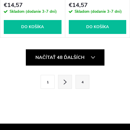
€14,57
€14,57
Skladom (dodanie 3-7 dní)
Skladom (dodanie 3-7 dní)
DO KOŠÍKA
DO KOŠÍKA
O
NAČÍTAŤ 48 ĎALŠÍCH
v
l
S
1
4
t
á
r
d
á
a
n
k
c
o