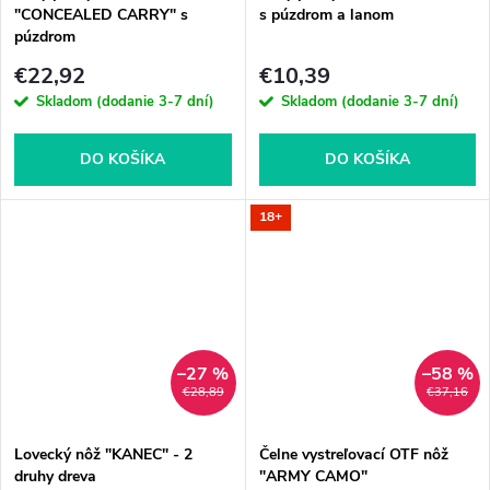
"CONCEALED CARRY" s
s púzdrom a lanom
púzdrom
€22,92
€10,39
Skladom (dodanie 3-7 dní)
Skladom (dodanie 3-7 dní)
DO KOŠÍKA
DO KOŠÍKA
18+
–27 %
–58 %
€28,89
€37,16
Lovecký nôž "KANEC" - 2
Čelne vystreľovací OTF nôž
druhy dreva
"ARMY CAMO"