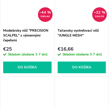
–44 %
–32 %
€45,42
€24,76
Modelársky nôž "PRECISION
Taliansky vystreľovací nôž
SCALPEL" s výmennými
"JUNGLE MESH"
čepeľami
€25
€16,66
Skladom (dodanie 3-7 dní)
Skladom (dodanie 3-7 dní)
DO KOŠÍKA
DO KOŠÍKA