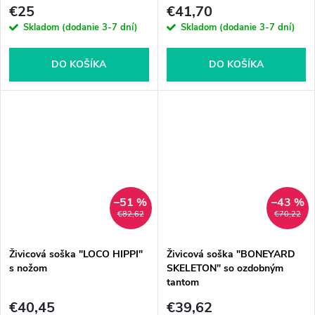
€25
€41,70
Skladom (dodanie 3-7 dní)
Skladom (dodanie 3-7 dní)
DO KOŠÍKA
DO KOŠÍKA
–51 %
–43 %
€82,62
€70,22
Živicová soška "LOCO HIPPI"
Živicová soška "BONEYARD
s nožom
SKELETON" so ozdobným
tantom
€40,45
€39,62