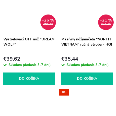
–26 %
–21 %
€53,69
€45,42
Vystreľovací OTF nôž "DREAM
Masívny nôž/mačeta "NORTH
WOLF"
VIETNAM" ručná výroba - HQ!
€39,62
€35,44
Skladom (dodanie 3-7 dní)
Skladom (dodanie 3-7 dní)
DO KOŠÍKA
DO KOŠÍKA
18+