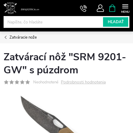
Prejsť
NÁKUPN
KOŠÍK
na
obsah
HĽADAŤ
Zatváracie nože
Zatvárací nôž "SRM 9201-
GW" s púzdrom
Podrobnosti hodnotenia
Neohodnotené