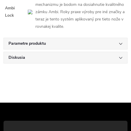
mechanizmu je bodom na dosiahnutie kvalitného
Ambi
zámku Ambi. Roky praxe výroby pre iné značky a
Lock
teraz je tento systém aplikovaný pre tieto nože v
rovnakej kvalite.
Parametre produktu
Diskusia
Z
á