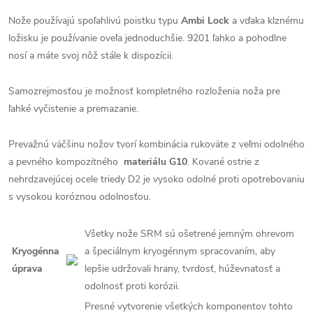
Nože používajú spoľahlivú poistku typu
Ambi Lock
a vďaka klznému
ložisku je používanie oveľa jednoduchšie. 9201 ľahko a pohodlne
nosí a máte svoj nôž stále k dispozícii.
Samozrejmosťou je možnosť kompletného rozloženia noža pre
ľahké vyčistenie a premazanie.
Prevažnú väčšinu nožov tvorí kombinácia rukoväte z veľmi odolného
a pevného kompozitného
materiálu G10
. Kované ostrie z
nehrdzavejúcej ocele triedy D2 je vysoko odolné proti opotrebovaniu
s vysokou koróznou odolnosťou.
Všetky nože SRM sú ošetrené jemným ohrevom
Kryogénna
a špeciálnym kryogénnym spracovaním, aby
úprava
lepšie udržovali hrany, tvrdosť, húževnatosť a
odolnosť proti korózii.
Presné vytvorenie všetkých komponentov tohto