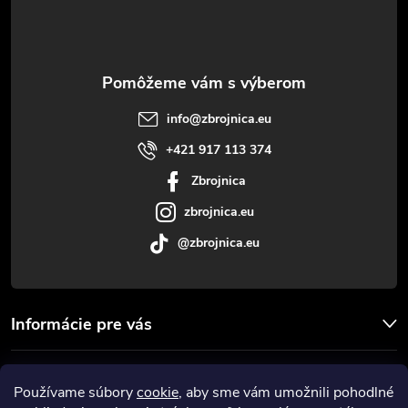
p
ä
t
info
@
zbrojnica.eu
i
+421 917 113 374
Zbrojnica
e
zbrojnica.eu
@zbrojnica.eu
Informácie pre vás
Facebook
Používame súbory
cookie
, aby sme vám umožnili pohodlné