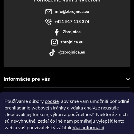
t
info
@
zbrojnica.eu
i
+421 917 113 374
Zbrojnica
e
zbrojnica.eu
@zbrojnica.eu
Informácie pre vás
Facebook
Používame súbory
cookie
, aby sme vám umožnili pohodlné
prehliadanie webovej stránky a vďaka analýze neustále
Prijímame online platby
zlepšovali jej funkcie, výkon a použiteľnosť. Niektoré z nich
sú nevyhnutné, zatiaľ čo iné nám pomáhajú vylepšiť tento
web a váš používateľský zážitok.
Viac informácií