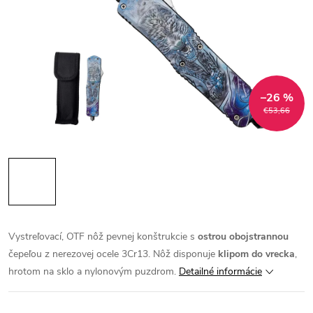
–26 %
€53,66
Vystreľovací, OTF nôž pevnej konštrukcie s
ostrou obojstrannou
čepeľou z nerezovej ocele 3Cr13. Nôž disponuje
klipom do vrecka
,
hrotom na sklo a nylonovým puzdrom.
Detailné informácie