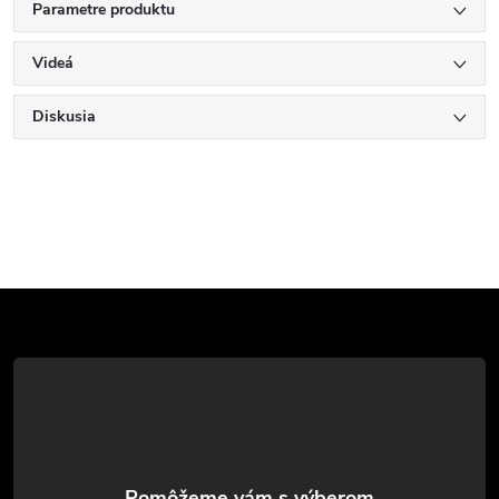
Parametre produktu
Videá
Diskusia
Z
á
p
ä