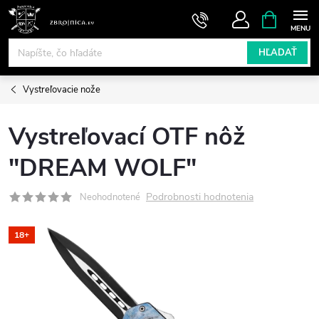
Prejsť
NÁKUPN
KOŠÍK
na
obsah
HĽADAŤ
Vystreľovacie nože
Vystreľovací OTF nôž
"DREAM WOLF"
Podrobnosti hodnotenia
Neohodnotené
18+