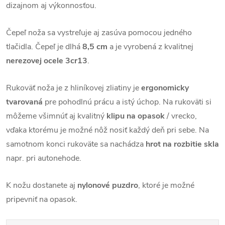
dizajnom aj výkonnosťou.
Čepeľ noža sa vystreľuje aj zasúva pomocou jedného
tlačidla. Čepeľ je dlhá
8,5 cm
a je vyrobená z kvalitnej
nerezovej ocele 3cr13
.
Rukoväť noža je z hliníkovej zliatiny je
ergonomicky
tvarovaná
pre pohodlnú prácu a istý úchop. Na rukoväti si
môžeme všimnúť aj kvalitný
klipu na opasok
/ vrecko,
vďaka ktorému je možné nôž nosiť každý deň pri sebe. Na
samotnom konci rukoväte sa nachádza
hrot na rozbitie skla
napr. pri autonehode.
K nožu dostanete aj
nylonové puzdro
,
ktoré je možné
pripevniť na opasok.