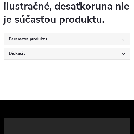
ilustračné, desaťkoruna nie
je súčasťou produktu.
Parametre produktu
Diskusia
Z
á