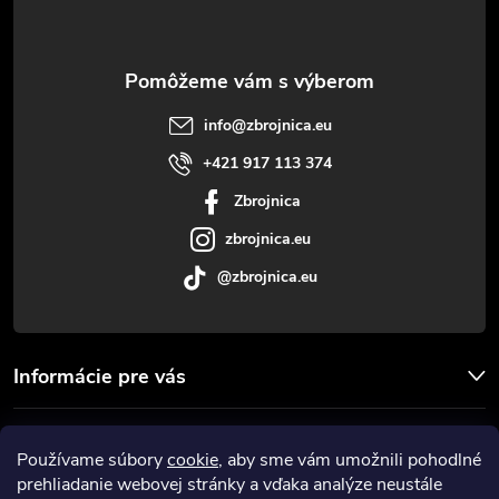
p
ä
t
info
@
zbrojnica.eu
i
+421 917 113 374
Zbrojnica
e
zbrojnica.eu
@zbrojnica.eu
Informácie pre vás
Facebook
Používame súbory
cookie
, aby sme vám umožnili pohodlné
prehliadanie webovej stránky a vďaka analýze neustále