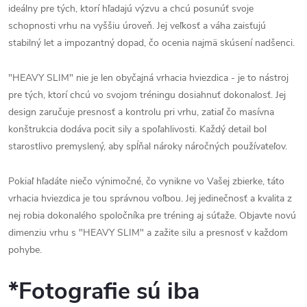
ideálny pre tých, ktorí hľadajú výzvu a chcú posunúť svoje
schopnosti vrhu na vyššiu úroveň. Jej veľkosť a váha zaisťujú
stabilný let a impozantný dopad, čo ocenia najmä skúsení nadšenci.
"HEAVY SLIM" nie je len obyčajná vrhacia hviezdica - je to nástroj
pre tých, ktorí chcú vo svojom tréningu dosiahnuť dokonalosť. Jej
design zaručuje presnosť a kontrolu pri vrhu, zatiaľ čo masívna
konštrukcia dodáva pocit sily a spoľahlivosti. Každý detail bol
starostlivo premyslený, aby spĺňal nároky náročných používateľov.
Pokiaľ hľadáte niečo výnimočné, čo vynikne vo Vašej zbierke, táto
vrhacia hviezdica je tou správnou voľbou. Jej jedinečnosť a kvalita z
nej robia dokonalého spoločníka pre tréning aj súťaže. Objavte novú
dimenziu vrhu s "HEAVY SLIM" a zažite silu a presnosť v každom
pohybe.
*Fotografie sú iba