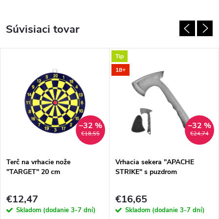
Súvisiaci tovar
Tip
18+
–32 %
–32 %
€18,55
€24,74
Terč na vrhacie nože
Vrhacia sekera "APACHE
"TARGET" 20 cm
STRIKE" s puzdrom
€12,47
€16,65
Skladom (dodanie 3-7 dní)
Skladom (dodanie 3-7 dní)