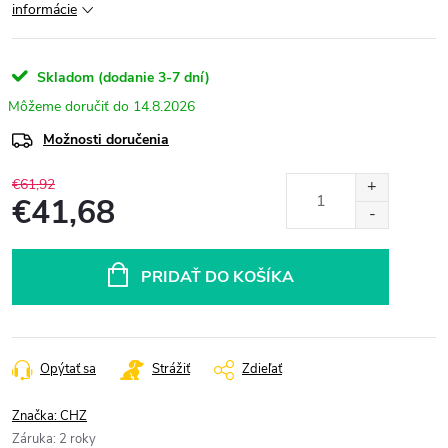
informácie
Skladom (dodanie 3-7 dní)
14.8.2026
Možnosti doručenia
€61,92
€41,68
Jednotková
cena:
PRIDAŤ DO KOŠÍKA
Opýtať sa
Strážiť
Zdieľať
Značka:
CHZ
Záruka
:
2 roky