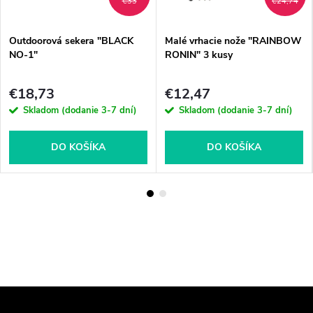
€33
€24,74
Outdoorová sekera "BLACK
Malé vrhacie nože "RAINBOW
NO-1"
RONIN" 3 kusy
€18,73
€12,47
Skladom (dodanie 3-7 dní)
Skladom (dodanie 3-7 dní)
DO KOŠÍKA
DO KOŠÍKA
Z