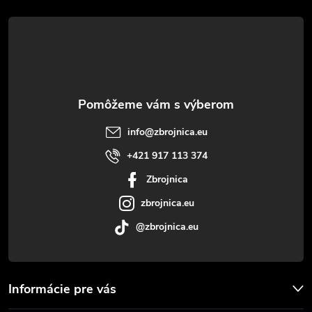
á
p
ä
t
info
@
zbrojnica.eu
i
+421 917 113 374
Zbrojnica
e
zbrojnica.eu
@zbrojnica.eu
Informácie pre vás