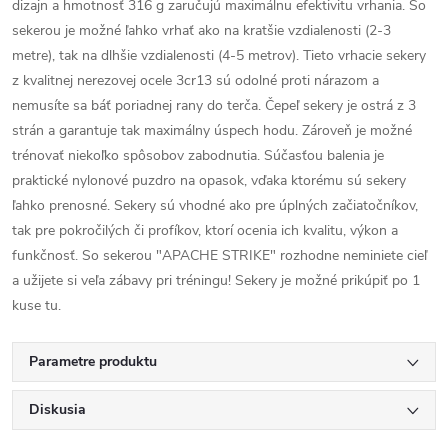
dizajn a hmotnosť 316 g zaručujú maximálnu efektivitu vrhania. So
sekerou je možné ľahko vrhať ako na kratšie vzdialenosti (2-3
metre), tak na dlhšie vzdialenosti (4-5 metrov). Tieto vrhacie sekery
z kvalitnej nerezovej ocele 3cr13 sú odolné proti nárazom a
nemusíte sa báť poriadnej rany do terča. Čepeľ sekery je ostrá z 3
strán a garantuje tak maximálny úspech hodu. Zároveň je možné
trénovať niekoľko spôsobov zabodnutia. Súčasťou balenia je
praktické nylonové puzdro na opasok, vďaka ktorému sú sekery
ľahko prenosné. Sekery sú vhodné ako pre úplných začiatočníkov,
tak pre pokročilých či profíkov, ktorí ocenia ich kvalitu, výkon a
funkčnosť. So sekerou "APACHE STRIKE" rozhodne neminiete cieľ
a užijete si veľa zábavy pri tréningu! Sekery je možné prikúpiť po 1
kuse tu.
Parametre produktu
Diskusia