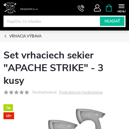
Prejsť
NÁKUPN
KOŠÍK
na
obsah
HĽADAŤ
VRHACIA VÝBAVA
Set vrhaciech sekier
"APACHE STRIKE" - 3
kusy
Podrobnosti hodnotenia
Neohodnotené
Tip
18+