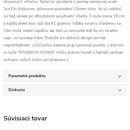
skúsených vrhačov. Nože sú vyrobené z pevnej nerezovej ocele
3cn13v štýlovom, dúhovom prevedení. Okrem toho, že sú odolné,
sú tiež skvelé pri dlhodobom používaní. Všetky 3 nože meria 19 cm.
a každý jeden kus váži iba 61 gramov. Vďaka svojmu sfarbeniu sa
Vám nože nielen zapáčia, ale tiež sa nemusíte báť že ich stratíte
napr. vo vysokej tráve. Pretože ich dúhový design len tak
neprehliadnete. :) Súčasťou balenia je aj nylonové puzdro, v ktorom
si nože "RAINBOW RONIN" môžu krásne hovieť a taktiež zaisťuje
ochranu vašich nožov pri preprave.:)
Parametre produktu
Diskusia
Súvisiaci tovar