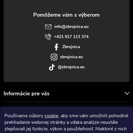
ä
t
info
@
zbrojnica.eu
i
+421 917 113 374
Zbrojnica
e
zbrojnica.eu
@zbrojnica.eu
Informácie pre vás
Facebook
Používame súbory
cookie
, aby sme vám umožnili pohodlné
prehliadanie webovej stránky a vďaka analýze neustále
Prijímame online platby
zlepšovali jej funkcie, výkon a použiteľnosť. Niektoré z nich