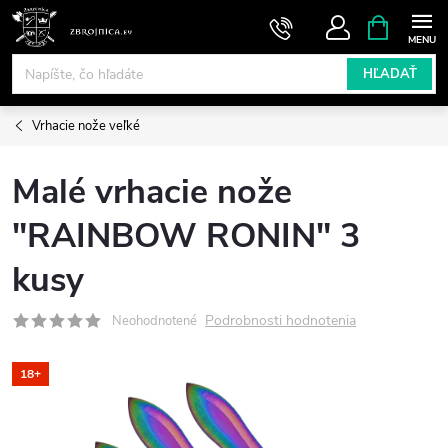
Prejsť
NÁKUPN
KOŠÍK
na
obsah
HĽADAŤ
Vrhacie nože veľké
Malé vrhacie nože
"RAINBOW RONIN" 3
kusy
Podrobnosti hodnotenia
Neohodnotené
18+