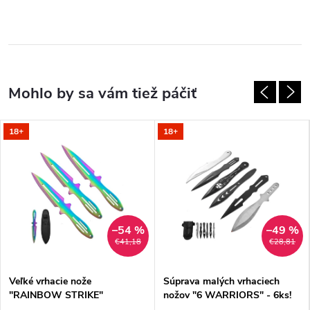
18+
18+
–54 %
–49 %
€41,18
€28,81
Veľké vrhacie nože
Súprava malých vrhaciech
"RAINBOW STRIKE"
nožov "6 WARRIORS" - 6ks!