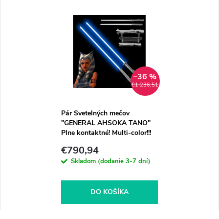
–36 %
€1 236,51
Pár Svetelných mečov
"GENERAL AHSOKA TANO"
Plne kontaktné! Multi-color!!!
€790,94
Skladom (dodanie 3-7 dní)
DO KOŠÍKA