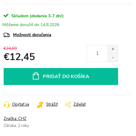
Skladom (dodanie 3-7 dní)
14.8.2026
Možnosti doručenia
€24,69
€12,45
Jednotková
cena:
PRIDAŤ DO KOŠÍKA
Opýtať sa
Strážiť
Zdieľať
Značka:
CHZ
Záruka
:
2 roky