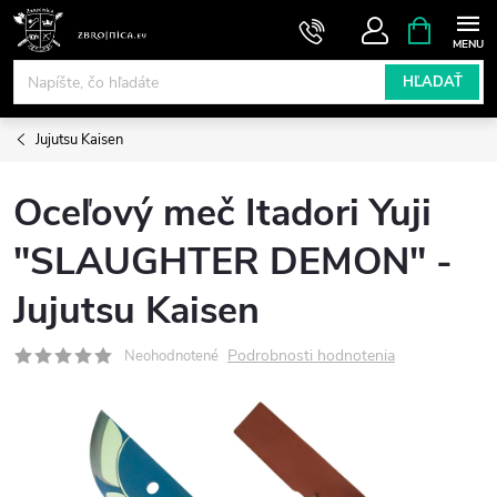
Prejsť
NÁKUPN
KOŠÍK
na
obsah
HĽADAŤ
Jujutsu Kaisen
Oceľový meč Itadori Yuji
"SLAUGHTER DEMON" -
Jujutsu Kaisen
Podrobnosti hodnotenia
Neohodnotené