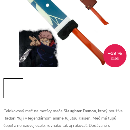
–59 %
€103
Celokovový meč na motívy meča
Slaughter Demon
, ktorý používal
Itadori Yuji
v legendárnom anime Jujutsu Kaisen. Meč má tupú
čepeľ z nerezovej ocele, rovnako tak aj rukoväť. Dodávané s