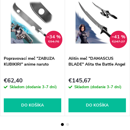
–34 %
–41 %
€94,76
€247,27
Popravovací meč "ZABUZA
Alitín meč "DAMASCUS
KUBIKIRI" anime naruto
BLADE" Alita the Battle Angel
€62,40
€145,67
Skladom (dodanie 3-7 dní)
Skladom (dodanie 3-7 dní)
DO KOŠÍKA
DO KOŠÍKA