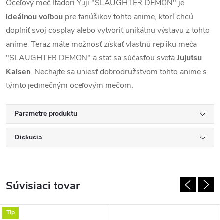
Oceľový meč Itadori Yuji "SLAUGHTER DEMON" je
ideálnou voľbou
pre fanúšikov tohto anime, ktorí chcú
doplniť svoj cosplay alebo vytvoriť unikátnu výstavu z tohto
anime. Teraz máte možnosť získať vlastnú repliku meča
"SLAUGHTER DEMON" a stať sa súčasťou sveta
Jujutsu
Kaisen
. Nechajte sa uniesť dobrodružstvom tohto anime s
týmto jedinečným oceľovým mečom.
Parametre produktu
Diskusia
Súvisiaci tovar
Tip