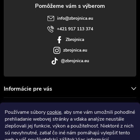
ä
t
info
@
zbrojnica.eu
i
+421 917 113 374
Zbrojnica
e
zbrojnica.eu
@zbrojnica.eu
Informácie pre vás
Facebook
Používame súbory
cookie
, aby sme vám umožnili pohodlné
prehliadanie webovej stránky a vďaka analýze neustále
Prijímame online platby
zlepšovali jej funkcie, výkon a použiteľnosť. Niektoré z nich
sú nevyhnutné, zatiaľ čo iné nám pomáhajú vylepšiť tento
web a váš používateľský zážitok.
Viac informácií