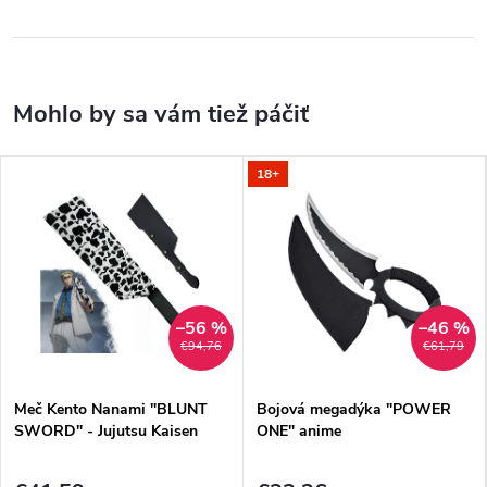
18+
–56 %
–46 %
€94,76
€61,79
Meč Kento Nanami "BLUNT
Bojová megadýka "POWER
SWORD" - Jujutsu Kaisen
ONE" anime