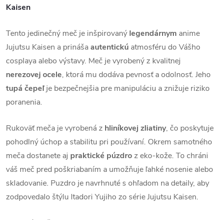
Kaisen
Tento jedinečný meč je inšpirovaný
legendárnym
anime
Jujutsu Kaisen a prináša
autentickú
atmosféru do Vášho
cosplaya alebo výstavy. Meč je vyrobený z kvalitnej
nerezovej ocele
, ktorá mu dodáva pevnosť a odolnosť. Jeho
tupá čepeľ
je bezpečnejšia pre manipuláciu a znižuje riziko
poranenia.
Rukoväť meča je vyrobená z
hliníkovej zliatiny
, čo poskytuje
pohodlný úchop a stabilitu pri používaní. Okrem samotného
meča dostanete aj
praktické púzdro
z eko-kože. To chráni
váš meč pred poškriabaním a umožňuje ľahké nosenie alebo
skladovanie. Puzdro je navrhnuté s ohľadom na detaily, aby
zodpovedalo štýlu Itadori Yujiho zo série Jujutsu Kaisen.