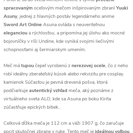
spracovaným
oceľovým mečom inšpirovaným zbraní
Yuuki
Asuny
, jednej z hlavných postáv legendárneho anime
Sword Art Online
Asuna ovláda s neuveriteľnou
eleganciou
a rýchlosťou, a pripomína jej úlohu ako mocné
bojovníčky v ríši Undine, kde vyniká svojimi liečivými
schopnosťami aj šermiarskym umením.
Meč má
tupou
čepeľ vyrobenú z
nerezovej ocele
, čo z neho
robí ideálny zberateľský kúsok alebo rekvizitu pre cosplay.
kamienok Súčasťou je pevná drevená pošva, ktorá
podčiarkuje
autentický vzhľad
meča, aký poznáme z
virtuálneho sveta ALO, kde sa Asuna po boku Kirita
zúčastňuje epických bitiek..
Celková dĺžka meča je 112 cm a váži 1907 g, čo zaručuje
pocit skutočnej zbrane v ruke. Tento meč je
ideálnou voľbou