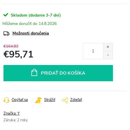
Skladom (dodanie 3-7 dní)
14.8.2026
Možnosti doručenia
€164,83
€95,71
Jednotková
cena:
PRIDAŤ DO KOŠÍKA
Opýtať sa
Strážiť
Zdieľať
Značka:
Y
Záruka
:
2 roky