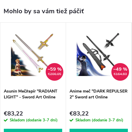
–59 %
–49 %
€206,05
€164,83
Asunin Meč/rapír "RADIANT
Anime meč "DARK REPULSER
LIGHT" - Sword Art Online
2" Sword art Online
€83,22
€83,22
Skladom (dodanie 3-7 dní)
Skladom (dodanie 3-7 dní)