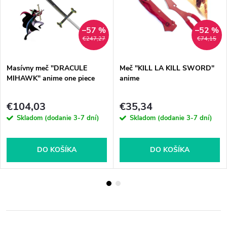
–57 %
–52 %
€247,27
€74,15
Masívny meč "DRACULE
Meč "KILL LA KILL SWORD"
MIHAWK" anime one piece
anime
€104,03
€35,34
Skladom (dodanie 3-7 dní)
Skladom (dodanie 3-7 dní)
DO KOŠÍKA
DO KOŠÍKA