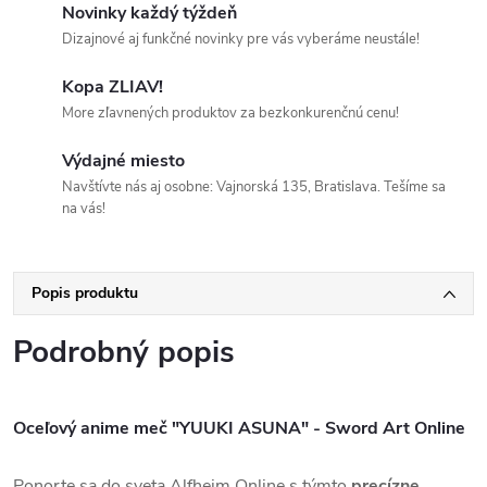
Novinky každý týždeň
Dizajnové aj funkčné novinky pre vás vyberáme neustále!
Kopa ZLIAV!
More zľavnených produktov za bezkonkurenčnú cenu!
Výdajné miesto
Navštívte nás aj osobne: Vajnorská 135, Bratislava. Tešíme sa
na vás!
Popis produktu
Podrobný popis
Oceľový anime meč "YUUKI ASUNA" - Sword Art Online
Ponorte sa do sveta Alfheim Online s týmto
precízne