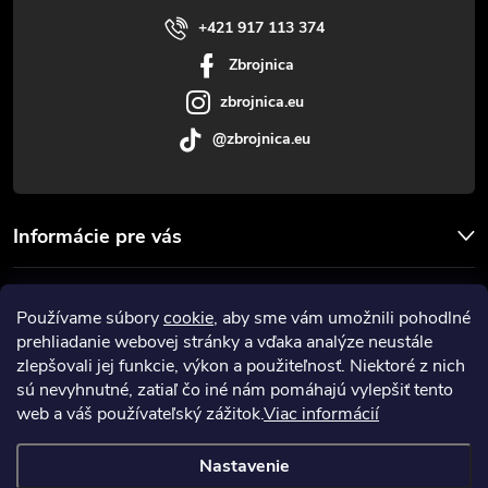
i
+421 917 113 374
Zbrojnica
e
zbrojnica.eu
@zbrojnica.eu
Informácie pre vás
Facebook
Používame súbory
cookie
, aby sme vám umožnili pohodlné
prehliadanie webovej stránky a vďaka analýze neustále
Prijímame online platby
zlepšovali jej funkcie, výkon a použiteľnosť. Niektoré z nich
sú nevyhnutné, zatiaľ čo iné nám pomáhajú vylepšiť tento
web a váš používateľský zážitok.
Viac informácií
Nastavenie