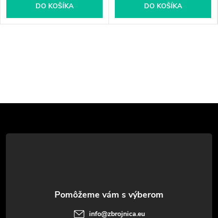
DO KOŠÍKA
DO KOŠÍKA
Z
á
p
ä
t
info
@
zbrojnica.eu