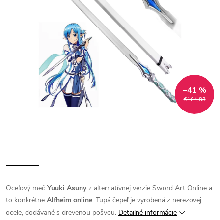
–41 %
€164,83
Oceľový meč
Yuuki Asuny
z alternatívnej verzie Sword Art Online a
to konkrétne
Alfheim online
. Tupá čepeľ je vyrobená z nerezovej
ocele, dodávané s drevenou pošvou.
Detailné informácie