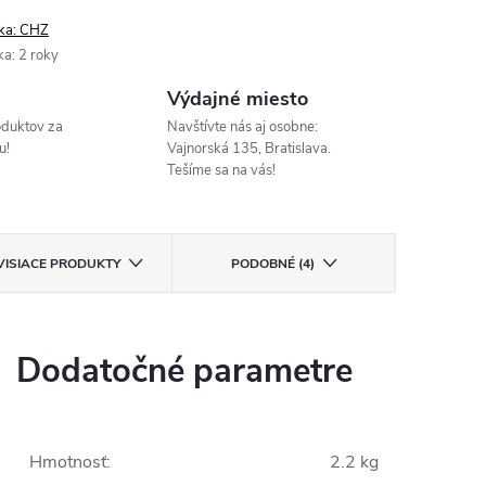
ka:
CHZ
ka
:
2 roky
Výdajné miesto
oduktov za
Navštívte nás aj osobne:
u!
Vajnorská 135, Bratislava.
Tešíme sa na vás!
VISIACE PRODUKTY
PODOBNÉ (4)
Dodatočné parametre
Hmotnosť
:
2.2 kg