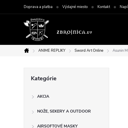
Prejsť
Doprava a platba
Výdajné miesto
Kontakt
Napí
na
obsah
ANIME REPLIKY
Sword Art Online
Asunin M
Domov
B
Preskočiť
Kategórie
kategórie
o
AKCIA
č
NOŽE, SEKERY A OUTDOOR
n
AIRSOFTOVÉ MASKY