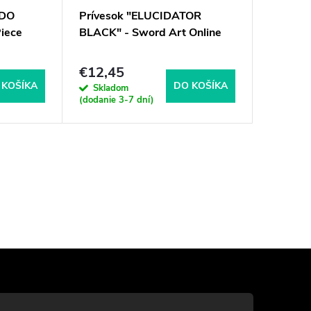
ADO
Prívesok "ELUCIDATOR
Oceľový
iece
BLACK" - Sword Art Online
ASUNA" 
€12,45
€95,7
 KOŠÍKA
DO KOŠÍKA
Skladom
Sklad
(dodanie 3-7 dní)
(dodanie 