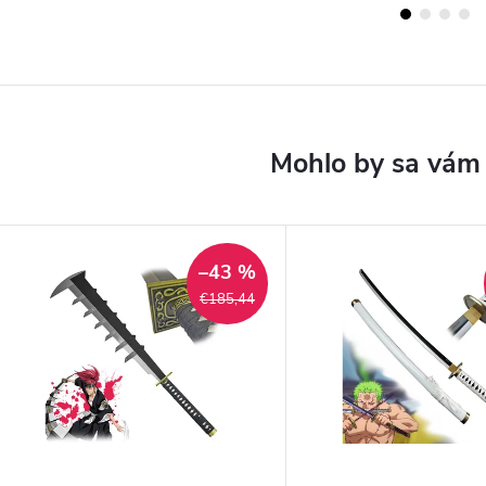
–43 %
€185,44