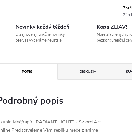
Znač
Záru
Novinky každý týždeň
Kopa ZLIAV!
Dizajnové aj funkčné novinky
More zľavnených pr
pre vás vyberáme neustále!
bezkonkurenčnú cen
POPIS
DISKUSIA
SÚ
Podrobný popis
sunin Meč/rapír "RADIANT LIGHT" - Sword Art
nline Predstavejeme Vám repliku meče z anime