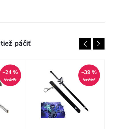
–24 %
–39 %
€82,40
€20,57