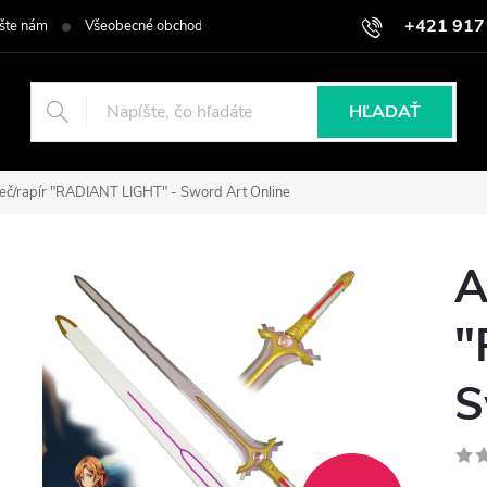
+421 917
šte nám
Všeobecné obchodné podmienky
Podmienky ochrany osob
HĽADAŤ
eč/rapír "RADIANT LIGHT" - Sword Art Online
A
"
S