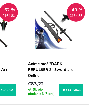
–62 %
–49 %
€164,83
€164,83
Anime meč "DARK
Mäkčená
 Art
REPULSER 2" Sword art
"SLAYE
Online
- Friere
end
€83,22
€62,4
Skladom
Sklad
 KOŠÍKA
DO KOŠÍKA
(dodanie 3-7 dní)
(dodanie 