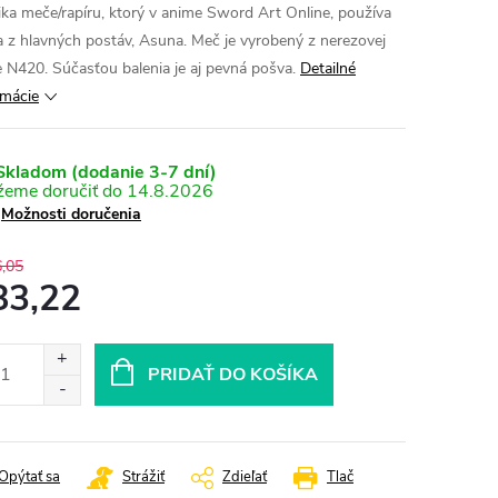
ika meče/rapíru, ktorý v anime Sword Art Online, používa
a z hlavných postáv, Asuna. Meč je vyrobený z nerezovej
e N420. Súčasťou balenia je aj pevná pošva.
Detailné
rmácie
kladom (dodanie 3-7 dní)
14.8.2026
Možnosti doručenia
,05
83,22
otková
:
PRIDAŤ DO KOŠÍKA
Opýtať sa
Strážiť
Zdieľať
Tlač