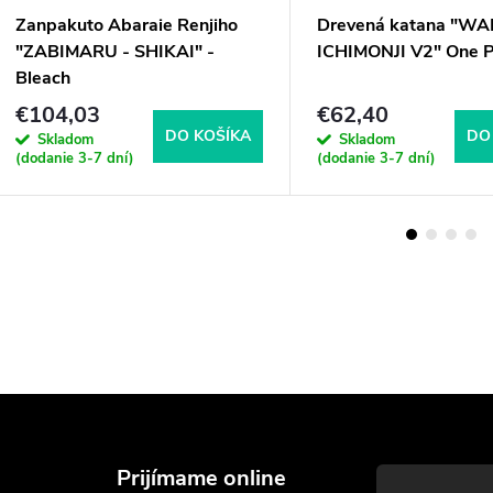
Zanpakuto Abaraie Renjiho
Drevená katana "W
"ZABIMARU - SHIKAI" -
ICHIMONJI V2" One P
Bleach
€104,03
€62,40
DO KOŠÍKA
DO
Skladom
Skladom
(dodanie 3-7 dní)
(dodanie 3-7 dní)
Prijímame online