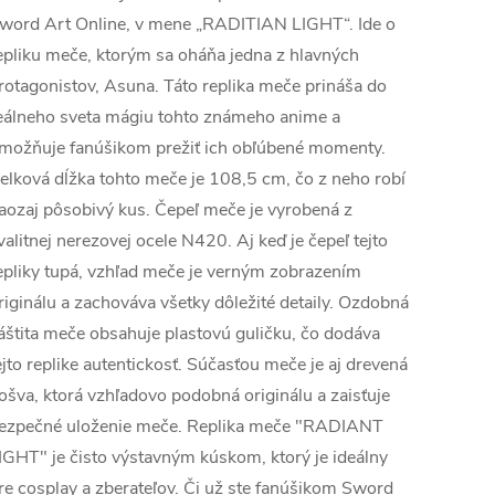
word Art Online, v mene „RADITIAN LIGHT“. Ide o
epliku meče, ktorým sa oháňa jedna z hlavných
rotagonistov, Asuna. Táto replika meče prináša do
eálneho sveta mágiu tohto známeho anime a
možňuje fanúšikom prežiť ich obľúbené momenty.
elková dĺžka tohto meče je 108,5 cm, čo z neho robí
aozaj pôsobivý kus. Čepeľ meče je vyrobená z
valitnej nerezovej ocele N420. Aj keď je čepeľ tejto
epliky tupá, vzhľad meče je verným zobrazením
riginálu a zachováva všetky dôležité detaily. Ozdobná
áštita meče obsahuje plastovú guličku, čo dodáva
ejto replike autentickosť. Súčasťou meče je aj drevená
ošva, ktorá vzhľadovo podobná originálu a zaisťuje
ezpečné uloženie meče. Replika meče "RADIANT
IGHT" je čisto výstavným kúskom, ktorý je ideálny
re cosplay a zberateľov. Či už ste fanúšikom Sword