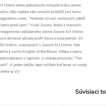
rt Online alebo jednoducho milujete krásu anime
ečov, táto replika vám umožní priblížiť sa k tomu
agickému svetu. "Niekedy sú veci na ktorých záleží
riamo pred vami." Yuuki Asuna. Jedna z hlavných
rotagonistov obľúbeného anime Sword Art Online,
torá dočasne užívala profil Sacia a bola jedným 10
00 hráčov, uväznených v Sword Art Online. Kde
atrila k cechu Knights of the Blood. Vďaka svojmu
aobchádzaniu s rapírom, si získala prezývku "The
lash". A jeden takýto rapír môžete byť teraz vo svojej
bierke aj Vy!
Súvisiaci t