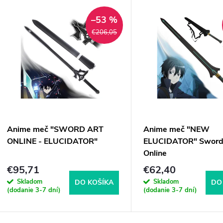
–53 %
€206,05
Anime meč "SWORD ART
Anime meč "NEW
ONLINE - ELUCIDATOR"
ELUCIDATOR" Sword
Online
€95,71
€62,40
Skladom
Skladom
DO KOŠÍKA
DO
(dodanie 3-7 dní)
(dodanie 3-7 dní)