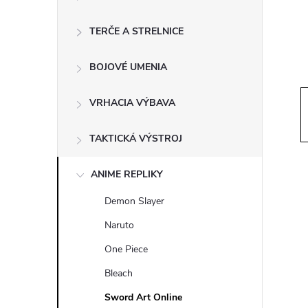
ý
p
TERČE A STRELNICE
a
BOJOVÉ UMENIA
n
VRHACIA VÝBAVA
e
TAKTICKÁ VÝSTROJ
l
ANIME REPLIKY
Demon Slayer
Naruto
One Piece
Bleach
Sword Art Online