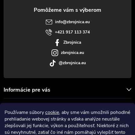
ä
t
info
@
zbrojnica.eu
i
+421 917 113 374
Zbrojnica
e
zbrojnica.eu
@zbrojnica.eu
Informácie pre vás
Facebook
Používame súbory
cookie
, aby sme vám umožnili pohodlné
prehliadanie webovej stránky a vďaka analýze neustále
Prijímame online platby
zlepšovali jej funkcie, výkon a použiteľnosť. Niektoré z nich
sú nevyhnutné, zatiaľ čo iné nám pomáhajú vylepšiť tento