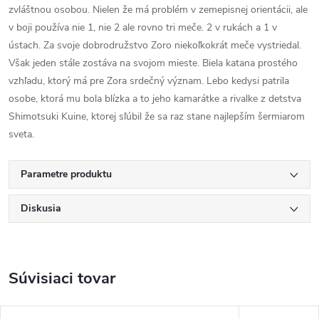
zvláštnou osobou. Nielen že má problém v zemepisnej orientácii, ale
v boji používa nie 1, nie 2 ale rovno tri meče. 2 v rukách a 1 v
ústach. Za svoje dobrodružstvo Zoro niekoľkokrát meče vystriedal.
Však jeden stále zostáva na svojom mieste. Biela katana prostého
vzhľadu, ktorý má pre Zora srdečný význam. Lebo kedysi patrila
osobe, ktorá mu bola blízka a to jeho kamarátke a rivalke z detstva
Shimotsuki Kuine, ktorej sľúbil že sa raz stane najlepším šermiarom
sveta.
Parametre produktu
Diskusia
Súvisiaci tovar