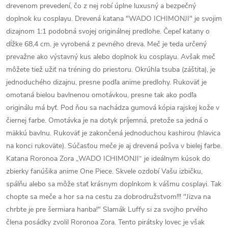
drevenom prevedení, čo z nej robí úplne luxusný a bezpečný
doplnok ku cosplayu. Drevená katana "WADO ICHIMONJI" je svojim
dizajnom 1:1 podobná svojej originálnej predlohe. Čepeľ katany o
dĺžke 68,4 cm. je vyrobená z pevného dreva. Meč je teda určený
prevažne ako výstavný kus alebo doplnok ku cosplayu. Avšak meč
môžete tiež užiť na tréning do priestoru. Okrúhla tsuba (záštita), je
jednoduchého dizajnu, presne podľa anime predlohy. Rukoväť je
omotaná bielou bavlnenou omotávkou, presne tak ako podľa
originálu má byť. Pod ňou sa nachádza gumová kópia rajskej kože v
čiernej farbe. Omotávka je na dotyk príjemná, pretože sa jedná o
mäkkú bavlnu. Rukoväť je zakončená jednoduchou kashirou (hlavica
na konci rukoväte). Súčasťou meče je aj drevená pošva v bielej farbe.
Katana Roronoa Zora „WADO ICHIMONJI“ je ideálnym kúsok do
zbierky fanúšika anime One Piece. Skvele ozdobí Vašu izbičku,
spálňu alebo sa môže stať krásnym doplnkom k vášmu cosplayi. Tak
chopte sa meče a hor sa na cestu za dobrodružstvom!!! "Jizva na
chrbte je pre šermiara hanba!" Slamák Luffy si za svojho prvého
člena posádky zvolil Roronoa Zora. Tento pirátsky lovec je však