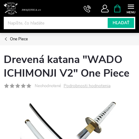
Prejsť
NÁKUPN
KOŠÍK
na
obsah
HĽADAŤ
One Piece
Drevená katana "WADO
ICHIMONJI V2" One Piece
Podrobnosti hodnotenia
Neohodnotené