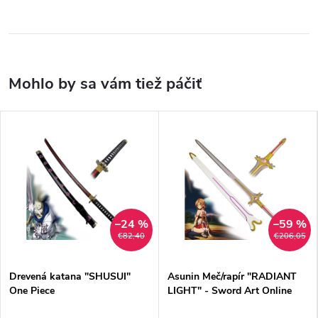
–24 %
–59 %
€82,40
€206,05
Drevená katana "SHUSUI"
Asunin Meč/rapír "RADIANT
One Piece
LIGHT" - Sword Art Online