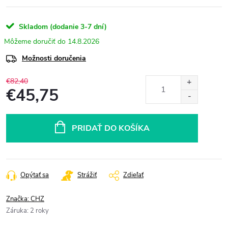
Skladom (dodanie 3-7 dní)
14.8.2026
Možnosti doručenia
€82,40
€45,75
Jednotková
cena:
PRIDAŤ DO KOŠÍKA
Opýtať sa
Strážiť
Zdieľať
Značka:
CHZ
Záruka
:
2 roky