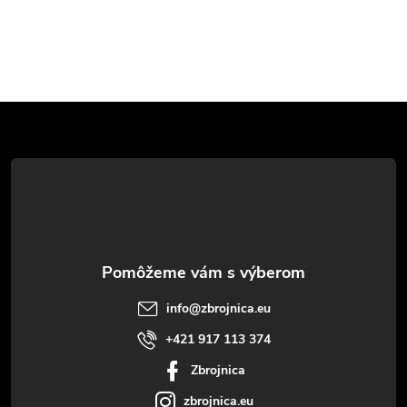
Z
á
p
ä
t
info
@
zbrojnica.eu
i
+421 917 113 374
Zbrojnica
e
zbrojnica.eu