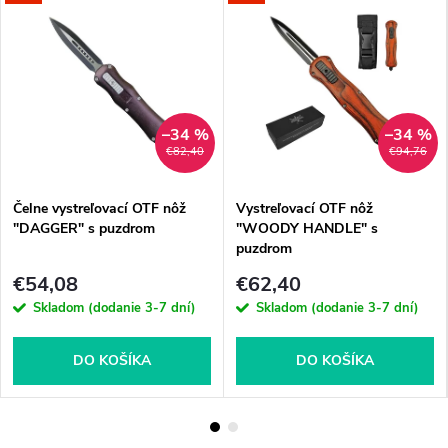
–34 %
–34 %
€82,40
€94,76
Čelne vystreľovací OTF nôž
Vystreľovací OTF nôž
"DAGGER" s puzdrom
"WOODY HANDLE" s
puzdrom
€54,08
€62,40
Skladom (dodanie 3-7 dní)
Skladom (dodanie 3-7 dní)
DO KOŠÍKA
DO KOŠÍKA