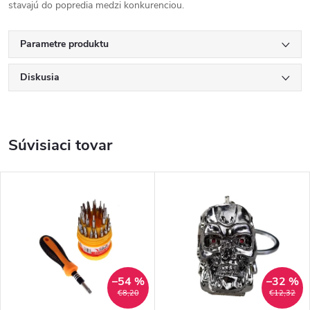
stavajú do popredia medzi konkurenciou.
Parametre produktu
Diskusia
Súvisiaci tovar
–54 %
–32 %
€8,20
€12,32