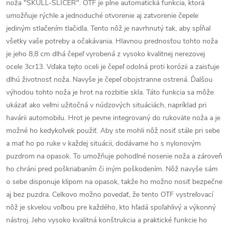
noža "SKULL-SLICER". OTF je plne automatická funkcia, ktorá
umožňuje rýchle a jednoduché otvorenie aj zatvorenie čepele
jediným stlačením tlačidla. Tento nôž je navrhnutý tak, aby spĺňal
všetky vaše potreby a očakávania. Hlavnou prednosťou tohto noža
je jeho 8,8 cm dlhá čepeľ vyrobená z vysoko kvalitnej nerezovej
ocele 3cr13. Vďaka tejto oceli je čepeľ odolná proti korózii a zaisťuje
dlhú životnosť noža. Navyše je čepeľ obojstranne ostrená. Ďalšou
výhodou tohto noža je hrot na rozbitie skla. Táto funkcia sa môže
ukázať ako veľmi užitočná v núdzových situáciách, napríklad pri
havárii automobilu. Hrot je pevne integrovaný do rukoväte noža a je
možné ho kedykoľvek použiť. Aby ste mohli nôž nosiť stále pri sebe
a mať ho po ruke v každej situácii, dodávame ho s nylonovým
puzdrom na opasok. To umožňuje pohodlné nosenie noža a zároveň
ho chráni pred poškriabaním či iným poškodením. Nôž navyše sám
o sebe disponuje klipom na opasok, takže ho možno nosiť bezpečne
aj bez puzdra. Celkovo možno povedať, že tento OTF vystreľovací
nôž je skvelou voľbou pre každého, kto hľadá spoľahlivý a výkonný
nástroj. Jeho vysoko kvalitná konštrukcia a praktické funkcie ho