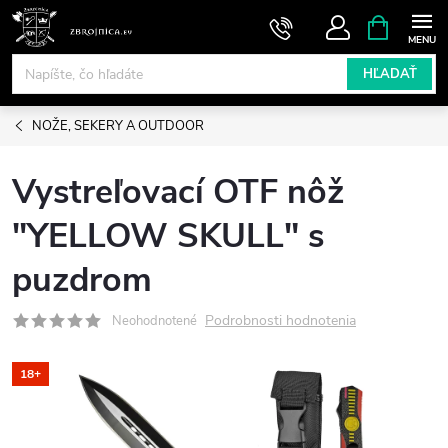
Prejsť
NÁKUPN
KOŠÍK
na
obsah
HĽADAŤ
NOŽE, SEKERY A OUTDOOR
Vystreľovací OTF nôž
"YELLOW SKULL" s
puzdrom
Podrobnosti hodnotenia
Neohodnotené
18+