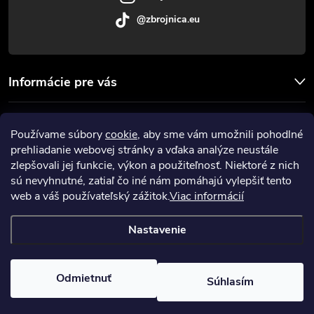
@zbrojnica.eu
Informácie pre vás
Facebook
Používame súbory
cookie
, aby sme vám umožnili pohodlné
prehliadanie webovej stránky a vďaka analýze neustále
Prijímame online platby
zlepšovali jej funkcie, výkon a použiteľnosť. Niektoré z nich
sú nevyhnutné, zatiaľ čo iné nám pomáhajú vylepšiť tento
web a váš používateľský zážitok.
Viac informácií
Nastavenie
Copyright 2026
Zbrojnica
. Všetky práva vyhradené.
Upraviť nastavenie
cookies
Odmietnuť
Súhlasím
Vytvoril Shoptet