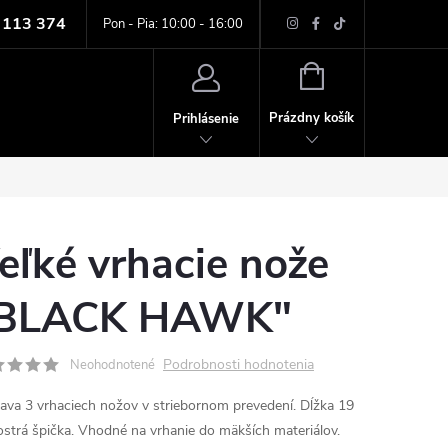
 113 374
ných údajov
Pon - Pia: 10:00 - 16:00
NÁKUPNÝ
KOŠÍK
Prázdny košík
Prihlásenie
eľké vrhacie nože
BLACK HAWK"
Podrobnosti hodnotenia
Neohodnotené
ava 3 vrhaciech nožov v striebornom prevedení. Dĺžka 19
ostrá špička. Vhodné na vrhanie do mäkších materiálov.