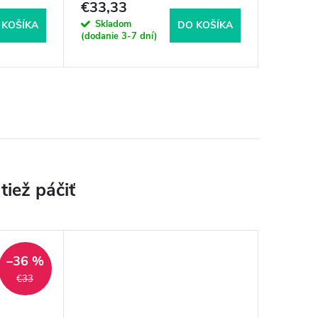
€33,33
€291,
Skladom
Sklad
 KOŠÍKA
DO KOŠÍKA
(dodanie 3-7 dní)
(dodanie 
–36 %
€33