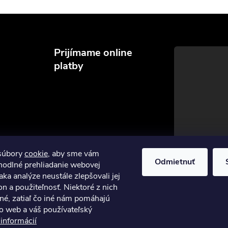
Prijímame online
platby
súbory
cookie
, aby sme vám
Odmietnuť
hodlné prehliadanie webovej
aka analýze neustále zlepšovali jej
on a použiteľnosť. Niektoré z nich
né, zatiaľ čo iné nám pomáhajú
to web a váš používateľský
 informácií