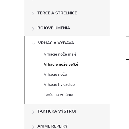
ý
p
TERČE A STRELNICE
a
BOJOVÉ UMENIA
n
VRHACIA VÝBAVA
Vrhacie nože malé
e
Vrhacie nože veľké
l
Vrhacie nože
Vrhacie hviezdice
Terče na vrhánie
TAKTICKÁ VÝSTROJ
ANIME REPLIKY