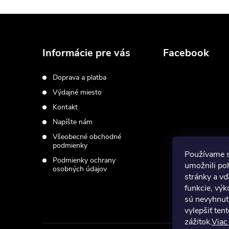
Z
á
Informácie pre vás
Facebook
p
Doprava a platba
Výdajné miesto
ä
Kontakt
t
Napíšte nám
Všeobecné obchodné
i
podmienky
Používame 
Podmienky ochrany
umožnili po
osobných údajov
e
stránky a vď
funkcie, výk
sú nevyhnut
vylepšiť ten
zážitok.
Viac