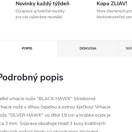
Novinky každý týždeň
Kopa ZLIAV!
Dizajnové aj funkčné novinky
More zľavnených pr
pre vás vyberáme neustále!
bezkonkurenčnú cen
POPIS
DISKUSIA
SÚ
Podrobný popis
eľké vrhacie nože "BLACK HAWK" Strieborné
rhacie nože s dlhou čepeľou a ostrou špičkou! Vrhacie
ože "SILVER HAWK" sú dlhé 19 cm a hrúbka ocele je
ca 3 mm. Súprava obsahuje hneď 3 kusy kvalitných
ceľových nožov! Hroty sú obojstranne zbrúsené.