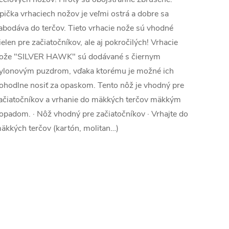
pička vrhaciech nožov je veľmi ostrá a dobre sa
abodáva do terčov. Tieto vrhacie nože sú vhodné
ielen pre začiatočníkov, ale aj pokročilých! Vrhacie
ože "SILVER HAWK" sú dodávané s čiernym
ylonovým puzdrom, vďaka ktorému je možné ich
ohodlne nosiť za opaskom. Tento nôž je vhodný pre
ačiatočníkov a vrhanie do mäkkých terčov mäkkým
opadom. · Nôž vhodný pre začiatočníkov · Vrhajte do
äkkých terčov (kartón, molitan…)