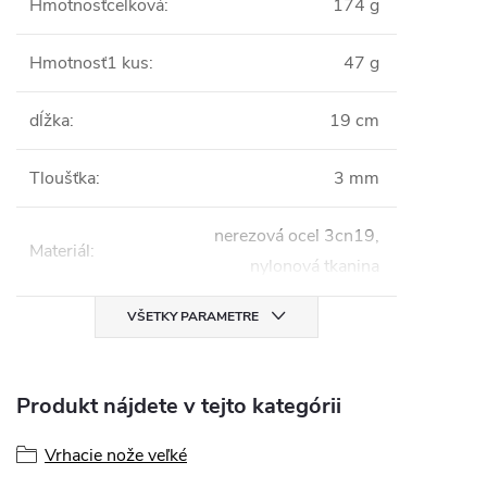
Hmotnosťcelková
:
174 g
Hmotnosť1 kus
:
47 g
dĺžka
:
19 cm
Tloušťka
:
3 mm
nerezová ocel 3cn19,
Materiál
:
nylonová tkanina
VŠETKY PARAMETRE
Produkt nájdete v tejto kategórii
Vrhacie nože veľké