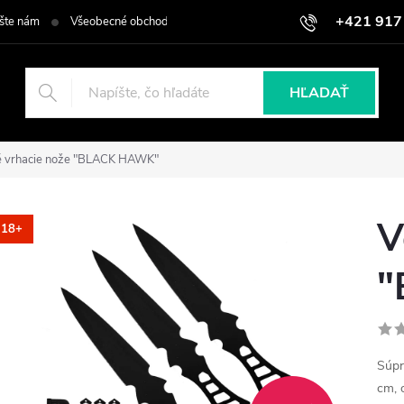
+421 917
šte nám
Všeobecné obchodné podmienky
Podmienky ochrany osob
HĽADAŤ
é vrhacie nože "BLACK HAWK"
V
18+
"
Súpr
cm, 