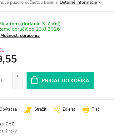
nové puzdro súčasťou balenia.
Detailné informácie
kladom (dodanie 3-7 dní)
13.8.2026
Možnosti doručenia
61
9,55
otková
:
PRIDAŤ DO KOŠÍKA
Opýtať sa
Strážiť
Zdieľať
Tlač
ka:
CHZ
ka
:
2 roky