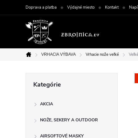
Prejsť
Doprava a platba
Výdajné miesto
Kontakt
Napí
na
obsah
VRHACIA VÝBAVA
Vrhacie nože veľké
Veľk
Domov
B
Preskočiť
Kategórie
kategórie
o
AKCIA
č
NOŽE, SEKERY A OUTDOOR
n
AIRSOFTOVÉ MASKY