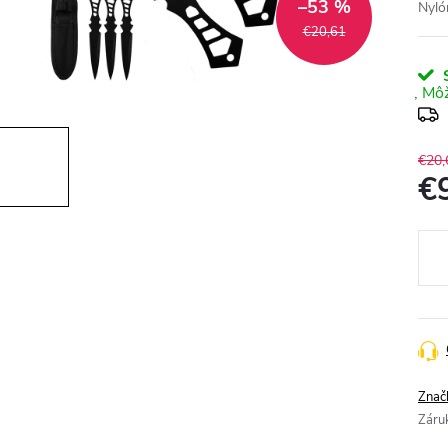
–53 %
Nyló
€20,61
S
€20,
€
Jedn
cena
Znač
Záru