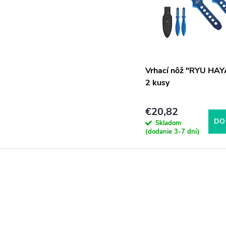
Vrhací nôž "RYU HA
2 kusy
€20,82
DO
Skladom
(dodanie 3-7 dní)