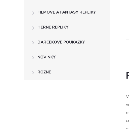
FILMOVÉ A FANTASY REPLIKY
HERNÉ REPLIKY
DARČEKOVÉ POUKÁŽKY
NOVINKY
RÔZNE
V
v
n
c
o