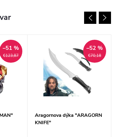
ovar
–51 %
–52 %
€123,87
€70,18
N MAN"
Aragornova dýka "ARAGORN
Bojová
KNIFE"
Gromma