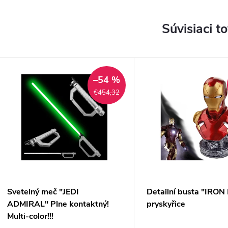
Súvisiaci t
–54 %
€454,32
Svetelný meč "JEDI
Detailní busta "IRO
ADMIRAL" Plne kontaktný!
pryskyřice
Multi-color!!!