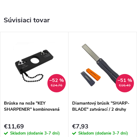
Súvisiaci tovar
–52 %
–51 %
€24,76
€16,49
Brúska na nože "KEY
Diamantový brúsik "SHARP-
SHARPENER" kombinovaná
BLADE" zatvárací / 2 druhy
€11,69
€7,93
Skladom (dodanie 3-7 dní)
Skladom (dodanie 3-7 dní)