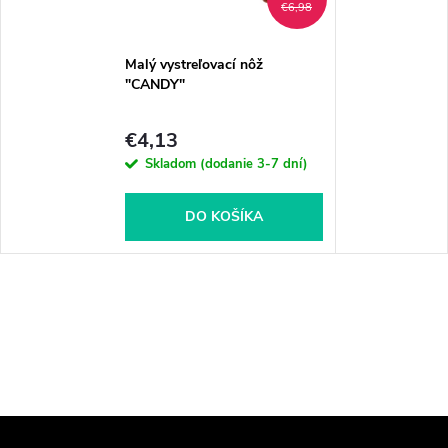
€6,98
Malý vystreľovací nôž
"CANDY"
€4,13
Skladom (dodanie 3-7 dní)
DO KOŠÍKA
Z