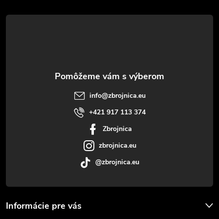
á
p
ä
t
info
@
zbrojnica.eu
i
+421 917 113 374
Zbrojnica
e
zbrojnica.eu
@zbrojnica.eu
Informácie pre vás