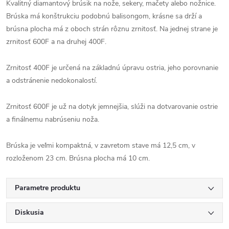
Kvalitný diamantový brúsik na nože, sekery, mačety alebo nožnice.
Brúska má konštrukciu podobnú balisongom, krásne sa drží a
brúsna plocha má z oboch strán rôznu zrnitosť. Na jednej strane je
zrnitosť 600F a na druhej 400F.
Zrnitosť 400F je určená na základnú úpravu ostria, jeho porovnanie
a odstránenie nedokonalostí.
Zrnitosť 600F je už na dotyk jemnejšia, slúži na dotvarovanie ostrie
a finálnemu nabrúseniu noža.
Brúska je veľmi kompaktná, v zavretom stave má 12,5 cm, v
rozloženom 23 cm. Brúsna plocha má 10 cm.
Parametre produktu
Diskusia