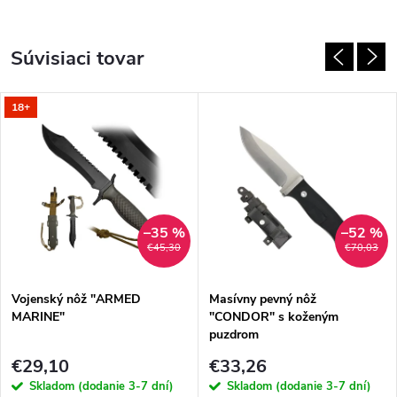
Súvisiaci tovar
18+
–35 %
–52 %
€45,30
€70,03
Vojenský nôž "ARMED
Masívny pevný nôž
MARINE"
"CONDOR" s koženým
puzdrom
€29,10
€33,26
Skladom (dodanie 3-7 dní)
Skladom (dodanie 3-7 dní)