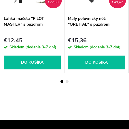
€22,63
€49,42
Ľahká mačeta "PILOT
Malý polovnícky nôž
MASTER" s puzdrom
"ORBITAL" s puzdrom
€12,45
€15,36
Skladom (dodanie 3-7 dní)
Skladom (dodanie 3-7 dní)
DO KOŠÍKA
DO KOŠÍKA
Z