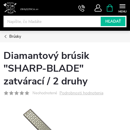
Prejsť
NÁKUPN
KOŠÍK
na
obsah
HĽADAŤ
Brúsky
Diamantový brúsik
"SHARP-BLADE"
zatvárací / 2 druhy
Podrobnosti hodnotenia
Neohodnotené