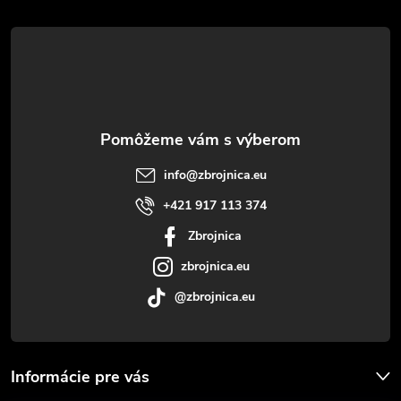
á
p
ä
t
info
@
zbrojnica.eu
i
+421 917 113 374
Zbrojnica
e
zbrojnica.eu
@zbrojnica.eu
Informácie pre vás