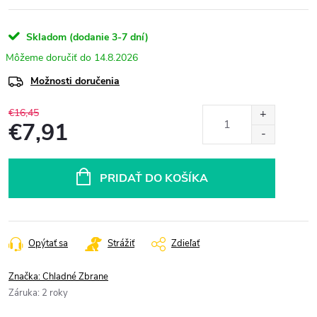
Skladom (dodanie 3-7 dní)
14.8.2026
Možnosti doručenia
€16,45
€7,91
Jednotková
cena:
PRIDAŤ DO KOŠÍKA
Opýtať sa
Strážiť
Zdieľať
Značka:
Chladné Zbrane
Záruka
:
2 roky