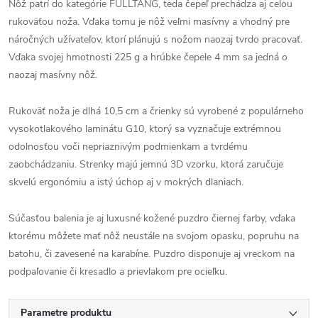
Nôž patrí do kategórie FULLTANG, teda čepeľ prechádza aj celou
rukoväťou noža. Vďaka tomu je nôž veľmi masívny a vhodný pre
náročných užívateľov, ktorí plánujú s nožom naozaj tvrdo pracovať.
Vďaka svojej hmotnosti 225 g a hrúbke čepele 4 mm sa jedná o
naozaj masívny nôž.
Rukoväť noža je dlhá 10,5 cm a črienky sú vyrobené z populárneho
vysokotlakového laminátu G10, ktorý sa vyznačuje extrémnou
odolnosťou voči nepriaznivým podmienkam a tvrdému
zaobchádzaniu. Strenky majú jemnú 3D vzorku, ktorá zaručuje
skvelú ergonómiu a istý úchop aj v mokrých dlaniach.
Súčasťou balenia je aj luxusné kožené puzdro čiernej farby, vďaka
ktorému môžete mať nôž neustále na svojom opasku, popruhu na
batohu, či zavesené na karabíne. Puzdro disponuje aj vreckom na
podpaľovanie či kresadlo a prievlakom pre ocieľku.
Parametre produktu