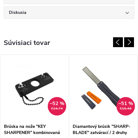
Diskusia
Súvisiaci tovar
–52 %
–51 %
€24,74
€16,48
Brúska na nože "KEY
Diamantový brúsik "SHARP-
SHARPENER" kombinovaná
BLADE" zatvárací / 2 druhy