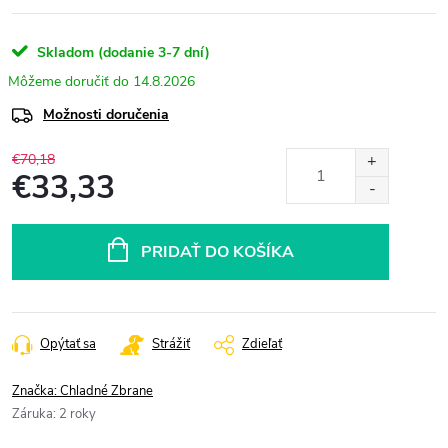
Skladom (dodanie 3-7 dní)
14.8.2026
Možnosti doručenia
€70,18
€33,33
Jednotková
cena:
PRIDAŤ DO KOŠÍKA
Opýtať sa
Strážiť
Zdieľať
Značka:
Chladné Zbrane
Záruka
:
2 roky