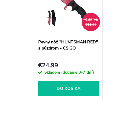
–59 %
€61,92
Pevný nôž "HUNTSMAN RED"
s púzdrom - CS:GO
€24,99
Skladom (dodanie 3-7 dní)
DO KOŠÍKA