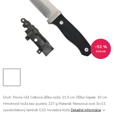
–52 %
€70,18
Druh: Pevný nôž Celková dĺžka noža: 21,5 cm Dĺžka čepele: 10 cm
Hmotnosť noža bez puzdra: 227 g Materiál: Nerezová ocel 3cr13,
vysokotlakový laminát G10, hovädzia koža
Detailné informácie