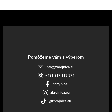
Z
á
p
ä
t
info
@
zbrojnica.eu
i
+421 917 113 374
Zbrojnica
e
zbrojnica.eu
@zbrojnica.eu