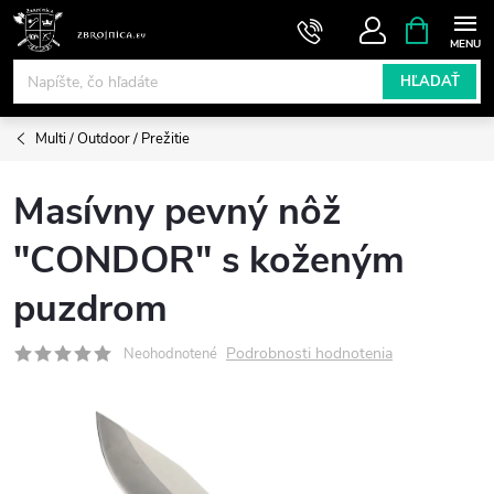
Prejsť
NÁKUPN
KOŠÍK
na
obsah
HĽADAŤ
Multi / Outdoor / Prežitie
Masívny pevný nôž
"CONDOR" s koženým
puzdrom
Podrobnosti hodnotenia
Neohodnotené