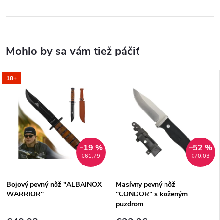
18+
–19 %
–52 %
€61,79
€70,03
Bojový pevný nôž "ALBAINOX
Masívny pevný nôž
WARRIOR"
"CONDOR" s koženým
puzdrom