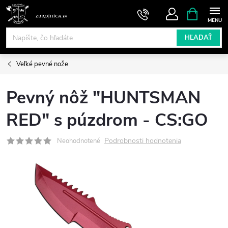
Prejsť
NÁKUPN
KOŠÍK
na
obsah
HĽADAŤ
Veľké pevné nože
Pevný nôž "HUNTSMAN
RED" s púzdrom - CS:GO
Podrobnosti hodnotenia
Neohodnotené