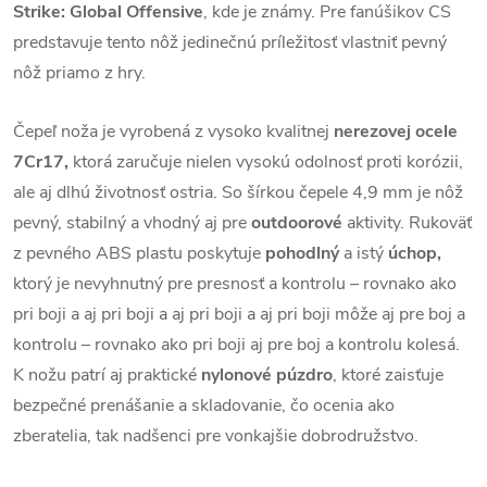
Strike: Global Offensive
, kde je známy. Pre fanúšikov CS
predstavuje tento nôž jedinečnú príležitosť vlastniť pevný
nôž priamo z hry.
Čepeľ noža je vyrobená z vysoko kvalitnej
nerezovej ocele
7Cr17,
ktorá zaručuje nielen vysokú odolnosť proti korózii,
ale aj dlhú životnosť ostria. So šírkou čepele 4,9 mm je nôž
pevný, stabilný a vhodný aj pre
outdoorové
aktivity. Rukoväť
z pevného ABS plastu poskytuje
pohodlný
a istý
úchop,
ktorý je nevyhnutný pre presnosť a kontrolu – rovnako ako
pri boji a aj pri boji a aj pri boji a aj pri boji môže aj pre boj a
kontrolu – rovnako ako pri boji aj pre boj a kontrolu kolesá.
K nožu patrí aj praktické
nylonové púzdro
, ktoré zaisťuje
bezpečné prenášanie a skladovanie, čo ocenia ako
zberatelia, tak nadšenci pre vonkajšie dobrodružstvo.