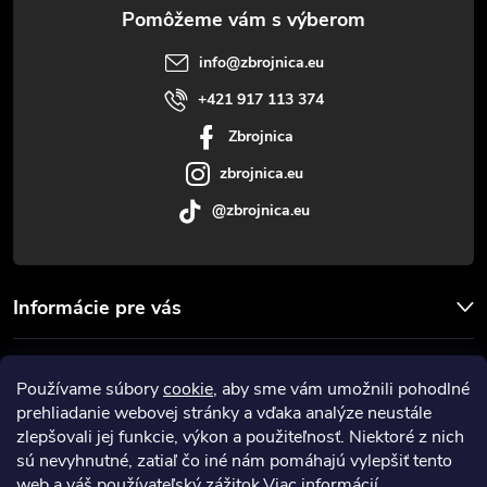
ä
t
info
@
zbrojnica.eu
i
+421 917 113 374
Zbrojnica
e
zbrojnica.eu
@zbrojnica.eu
Informácie pre vás
Facebook
Používame súbory
cookie
, aby sme vám umožnili pohodlné
prehliadanie webovej stránky a vďaka analýze neustále
Prijímame online platby
zlepšovali jej funkcie, výkon a použiteľnosť. Niektoré z nich
sú nevyhnutné, zatiaľ čo iné nám pomáhajú vylepšiť tento
web a váš používateľský zážitok.
Viac informácií