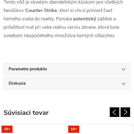
Tento nôž je skvelým zberateľským kúskom pre všetkých
fanúšikov
Counter Strike
, ktorí si chcú priniesť časť
herného sveta do reality. Ponúka
autentický
zážitok a
príležitosť mať pri sebe reálnu verziu zbrane, ktorá bola
svedkom nespočetného množstva herných víťazstiev.
Parametre produktu
Diskusia
Súvisiaci tovar
18+
18+