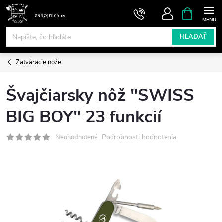
Prejsť
NÁKUPN
KOŠÍK
na
obsah
HĽADAŤ
Zatváracie nože
Švajčiarsky nôž "SWISS
BIG BOY" 23 funkcií
Podrobnosti hodnotenia
Neohodnotené