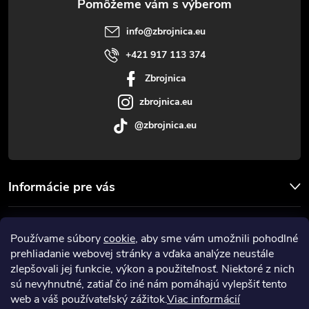
t
info
@
zbrojnica.eu
i
+421 917 113 374
Zbrojnica
e
zbrojnica.eu
@zbrojnica.eu
Informácie pre vás
Facebook
Používame súbory
cookie
, aby sme vám umožnili pohodlné
prehliadanie webovej stránky a vďaka analýze neustále
Prijímame online platby
zlepšovali jej funkcie, výkon a použiteľnosť. Niektoré z nich
sú nevyhnutné, zatiaľ čo iné nám pomáhajú vylepšiť tento
web a váš používateľský zážitok.
Viac informácií