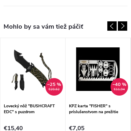
–25 %
–40 %
€20,62
€11,94
Lovecký nôž "BUSHCRAFT
KPZ karta "FISHER" s
EDC" s puzdrom
príslušenstvom na prežitie
€15,40
€7,05