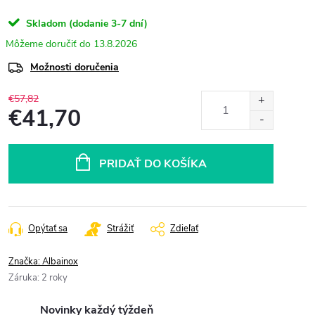
Skladom (dodanie 3-7 dní)
13.8.2026
Možnosti doručenia
€57,82
€41,70
Jednotková
cena:
PRIDAŤ DO KOŠÍKA
Opýtať sa
Strážiť
Zdieľať
Značka:
Albainox
Záruka
:
2 roky
Novinky každý týždeň