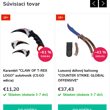
Súvisiaci tovar
18+
18+
–61 %
–43 %
€28,81
€65,91
Karambit "CLAW OF T-REX
Luxusný dúhový balisong
LOGO" autotroník (CS:GO
"COUNTER STRIKE: GLOBAL
edícia)
OFFENSIVE"
€11,20
€37,43
Skladom (dodanie 3-7 dní)
Skladom (dodanie 3-7 dní)