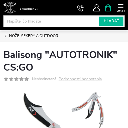
Prejsť
NÁKUPN
KOŠÍK
na
obsah
HĽADAŤ
NOŽE, SEKERY A OUTDOOR
Balisong "AUTOTRONIK"
CS:GO
Podrobnosti hodnotenia
Neohodnotené