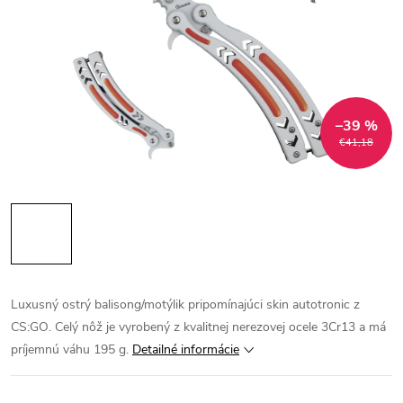
–39 %
€41,18
Luxusný ostrý balisong/motýlik pripomínajúci skin autotronic z
CS:GO. Celý nôž je vyrobený z kvalitnej nerezovej ocele 3Cr13 a má
príjemnú váhu 195 g.
Detailné informácie