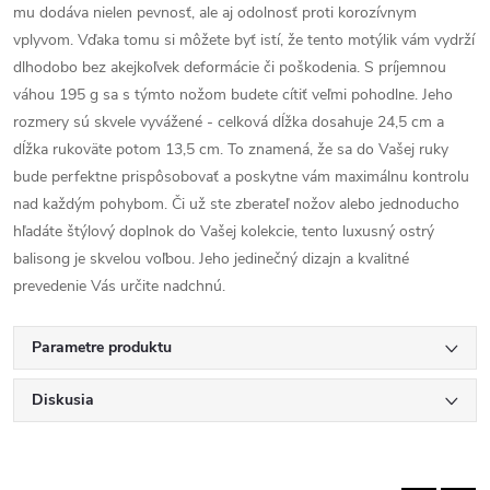
mu dodáva nielen pevnosť, ale aj odolnosť proti korozívnym
vplyvom. Vďaka tomu si môžete byť istí, že tento motýlik vám vydrží
dlhodobo bez akejkoľvek deformácie či poškodenia. S príjemnou
váhou 195 g sa s týmto nožom budete cítiť veľmi pohodlne. Jeho
rozmery sú skvele vyvážené - celková dĺžka dosahuje 24,5 cm a
dĺžka rukoväte potom 13,5 cm. To znamená, že sa do Vašej ruky
bude perfektne prispôsobovať a poskytne vám maximálnu kontrolu
nad každým pohybom. Či už ste zberateľ nožov alebo jednoducho
hľadáte štýlový doplnok do Vašej kolekcie, tento luxusný ostrý
balisong je skvelou voľbou. Jeho jedinečný dizajn a kvalitné
prevedenie Vás určite nadchnú.
Parametre produktu
Diskusia