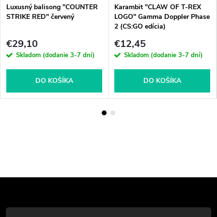
Luxusný balisong "COUNTER
Karambit "CLAW OF T-REX
STRIKE RED" červený
LOGO" Gamma Doppler Phase
2 (CS:GO edícia)
€29,10
€12,45
Skladom (dodanie 3-7 dní)
Skladom (dodanie 3-7 dní)
DO KOŠÍKA
DO KOŠÍKA
Z
á