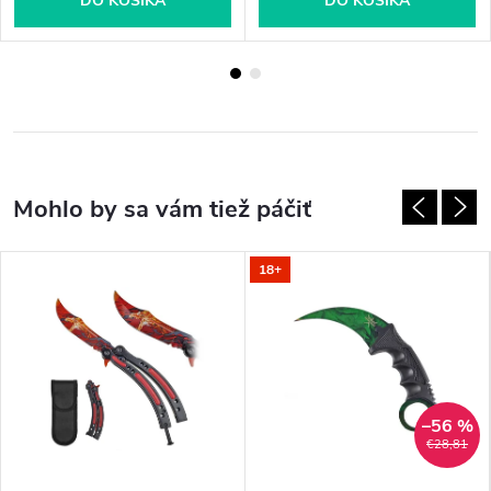
DO KOŠÍKA
DO KOŠÍKA
18+
–56 %
€28,81