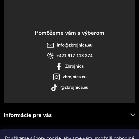
p
ä
t
info
@
zbrojnica.eu
i
+421 917 113 374
Zbrojnica
e
zbrojnica.eu
@zbrojnica.eu
Informácie pre vás
Facebook
Používame súbory
cookie
, aby sme vám umožnili pohodlné