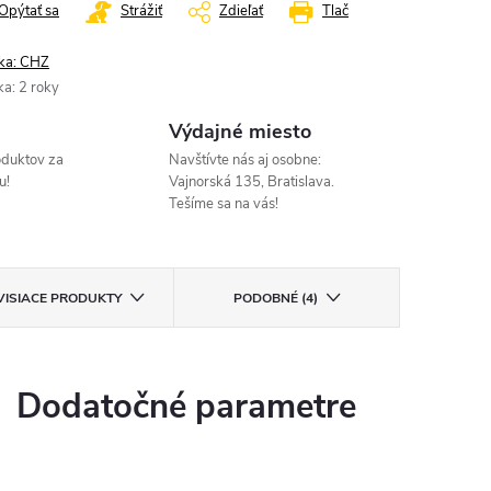
Opýtať sa
Strážiť
Zdieľať
Tlač
ka:
CHZ
ka
:
2 roky
Výdajné miesto
oduktov za
Navštívte nás aj osobne:
u!
Vajnorská 135, Bratislava.
Tešíme sa na vás!
VISIACE PRODUKTY
PODOBNÉ (4)
Dodatočné parametre