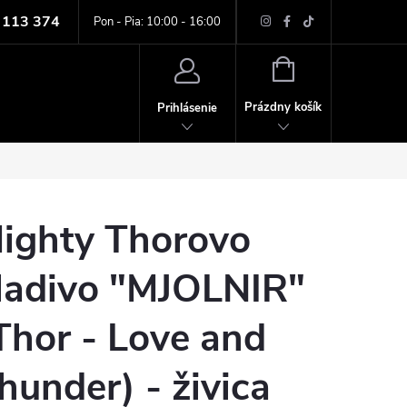
 113 374
ných údajov
Pon - Pia: 10:00 - 16:00
NÁKUPNÝ
KOŠÍK
Prázdny košík
Prihlásenie
ighty Thorovo
ladivo "MJOLNIR"
Thor - Love and
hunder) - živica