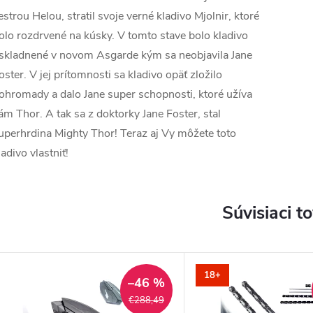
estrou Helou, stratil svoje verné kladivo Mjolnir, ktoré
olo rozdrvené na kúsky. V tomto stave bolo kladivo
skladnené v novom Asgarde kým sa neobjavila Jane
oster. V jej prítomnosti sa kladivo opäť zložilo
ohromady a dalo Jane super schopnosti, ktoré užíva
ám Thor. A tak sa z doktorky Jane Foster, stal
uperhrdina Mighty Thor! Teraz aj Vy môžete toto
ladivo vlastniť!
Súvisiaci t
18+
–46 %
€288,49