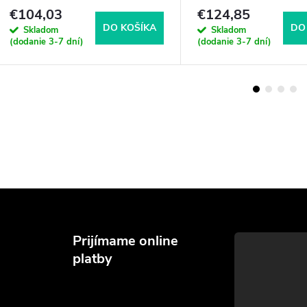
€104,03
€124,85
DO KOŠÍKA
DO
Skladom
Skladom
(dodanie 3-7 dní)
(dodanie 3-7 dní)
Prijímame online
platby