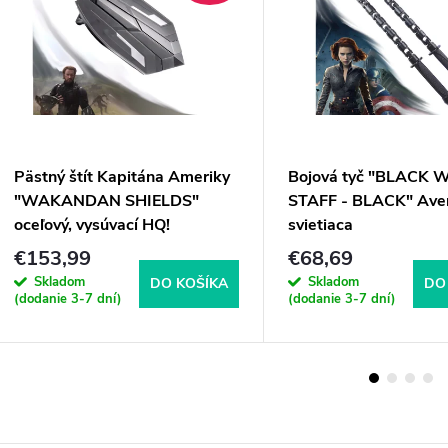
Pästný štít Kapitána Ameriky
Bojová tyč "BLACK
"WAKANDAN SHIELDS"
STAFF - BLACK" Ave
oceľový, vysúvací HQ!
svietiaca
€153,99
€68,69
Skladom
Skladom
DO KOŠÍKA
DO
(dodanie 3-7 dní)
(dodanie 3-7 dní)