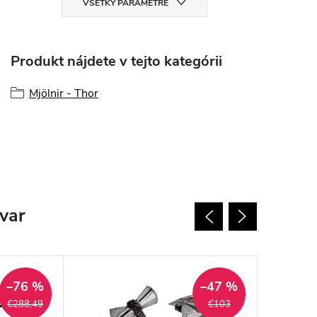
VŠETKY PARAMETRE
Produkt nájdete v tejto kategórii
Mjölnir - Thor
ovar
–76 %
–47 %
€288,49
€103