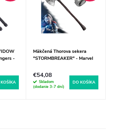
 WIDOW
Mäkčená Thorova sekera
Otvárač
ngers -
"STORMBREAKER" - Marvel
OPENER"
€54,08
€12,4
Skladom
Sklad
 KOŠÍKA
DO KOŠÍKA
(dodanie 3-7 dní)
(dodanie 