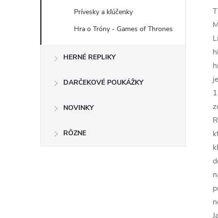
T
Prívesky a kľúčenky
M
Hra o Tróny - Games of Thrones
L
h
HERNÉ REPLIKY
h
j
DARČEKOVÉ POUKÁŽKY
1
z
NOVINKY
R
RÔZNE
k
k
d
n
p
n
J