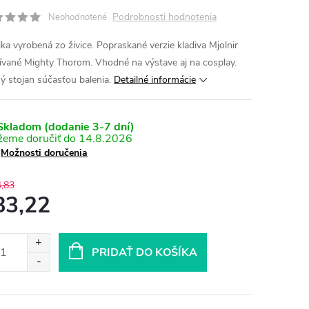
Podrobnosti hodnotenia
Neohodnotené
ika vyrobená zo živice. Popraskané verzie kladiva Mjolnir
ívané Mighty Thorom. Vhodné na výstave aj na cosplay.
ý stojan súčasťou balenia.
Detailné informácie
kladom (dodanie 3-7 dní)
14.8.2026
Možnosti doručenia
,83
83,22
otková
:
PRIDAŤ DO KOŠÍKA