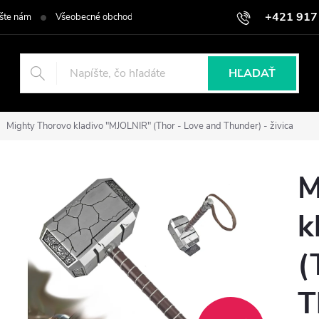
+421 917
šte nám
Všeobecné obchodné podmienky
Podmienky ochrany osob
HĽADAŤ
Mighty Thorovo kladivo "MJOLNIR" (Thor - Love and Thunder) - živica
M
k
(
T