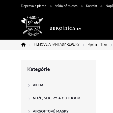
Prejsť
Doprava a platba
Výdajné miesto
Kontakt
Napí
na
obsah
FILMOVÉ A FANTASY REPLIKY
Mjölnir - Thor
Domov
B
Preskočiť
Kategórie
kategórie
o
AKCIA
č
NOŽE, SEKERY A OUTDOOR
n
AIRSOFTOVÉ MASKY