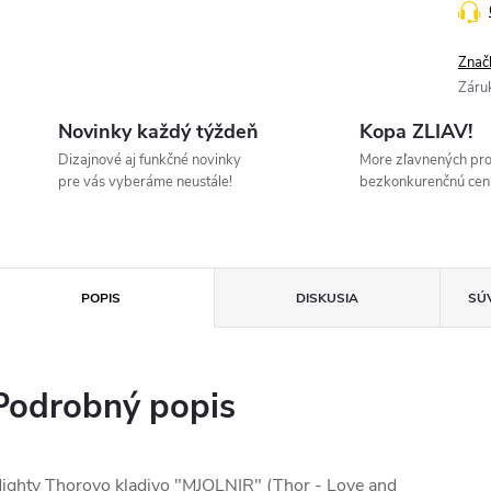
Znač
Záru
Novinky každý týždeň
Kopa ZLIAV!
Dizajnové aj funkčné novinky
More zľavnených pr
pre vás vyberáme neustále!
bezkonkurenčnú cen
POPIS
DISKUSIA
SÚ
Podrobný popis
ighty Thorovo kladivo "MJOLNIR" (Thor - Love and