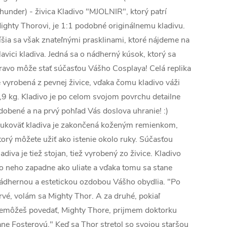
hunder) - živica Kladivo "MJOLNIR", ktorý patrí
ighty Thorovi, je 1:1 podobné originálnemu kladivu.
íšia sa však znateľnými prasklinami, ktoré nájdeme na
lavici kladiva. Jedná sa o nádherný kúsok, ktorý sa
ravo môže stať súčasťou Vášho Cosplaya! Celá replika
e vyrobená z pevnej živice, vďaka čomu kladivo váži
,9 kg. Kladivo je po celom svojom povrchu detailne
dobené a na prvý pohľad Vás doslova uhranie! :)
ukoväť kladiva je zakončená koženým remienkom,
torý môžete užiť ako istenie okolo ruky. Súčasťou
ladiva je tiež stojan, tiež vyrobený zo živice. Kladivo
o neho zapadne ako uliate a vďaka tomu sa stane
ádhernou a estetickou ozdobou Vášho obydlia. "Po
rvé, volám sa Mighty Thor. A za druhé, pokiaľ
emôžeš povedať, Mighty Thore, prijmem doktorku
ane Fosterovú." Keď sa Thor stretol so svojou staršou