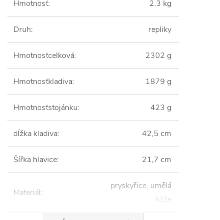
Hmotnosť
:
2.3 kg
Druh
:
repliky
Hmotnosťcelková
:
2302 g
Hmotnosťkladiva
:
1879 g
Hmotnosťstojánku
:
423 g
dĺžka kladiva
:
42,5 cm
Šířka hlavice
:
21,7 cm
pryskyřice, umělá
Materiál
:
kůže