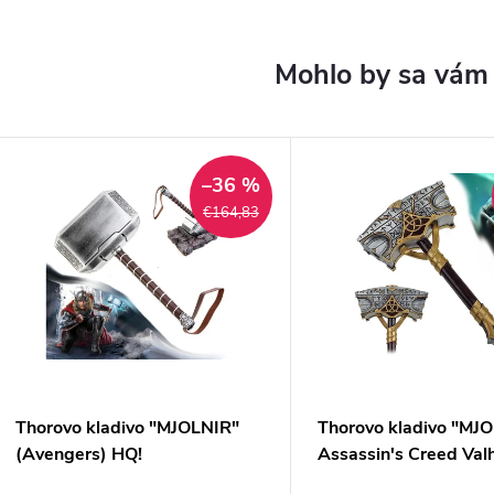
–36 %
€164,83
Thorovo kladivo "MJOLNIR"
Thorovo kladivo "MJ
(Avengers) HQ!
Assassin's Creed Valh