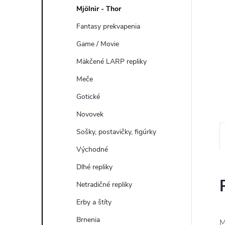
Mjölnir - Thor
Fantasy prekvapenia
Game / Movie
Mäkčené LARP repliky
Meče
Gotické
Novovek
Sošky, postavičky, figúrky
Východné
Dlhé repliky
Netradičné repliky
Erby a štíty
Brnenia
M