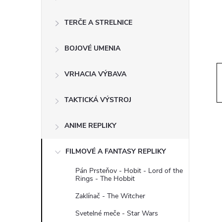
ý
p
TERČE A STRELNICE
a
BOJOVÉ UMENIA
n
VRHACIA VÝBAVA
e
TAKTICKÁ VÝSTROJ
l
ANIME REPLIKY
FILMOVÉ A FANTASY REPLIKY
Pán Prsteňov - Hobit - Lord of the
Rings - The Hobbit
Zaklínač - The Witcher
Svetelné meče - Star Wars