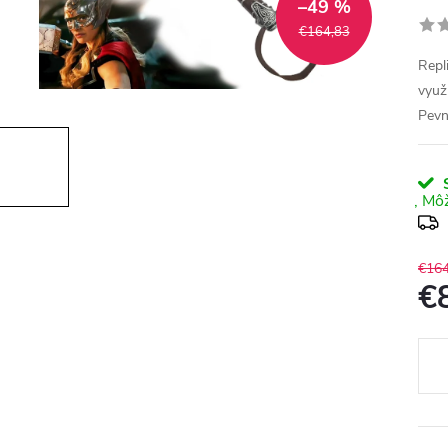
–49 %
€164,83
Repl
využ
Pevn
S
€164
€
Jedn
cena