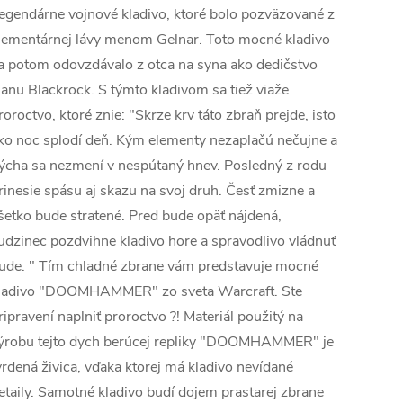
egendárne vojnové kladivo, ktoré bolo pozväzované z
lementárnej lávy menom Gelnar. Toto mocné kladivo
a potom odovzdávalo z otca na syna ako dedičstvo
lanu Blackrock. S týmto kladivom sa tiež viaže
roroctvo, ktoré znie: "Skrze krv táto zbraň prejde, isto
ko noc splodí deň. Kým elementy nezaplačú nečujne a
ýcha sa nezmení v nespútaný hnev. Posledný z rodu
rinesie spásu aj skazu na svoj druh. Česť zmizne a
šetko bude stratené. Pred bude opäť nájdená,
udzinec pozdvihne kladivo hore a spravodlivo vládnuť
ude. " Tím chladné zbrane vám predstavuje mocné
ladivo "DOOMHAMMER" zo sveta Warcraft. Ste
ripravení naplniť proroctvo ?! Materiál použitý na
ýrobu tejto dych berúcej repliky "DOOMHAMMER" je
vrdená živica, vďaka ktorej má kladivo nevídané
etaily. Samotné kladivo budí dojem prastarej zbrane