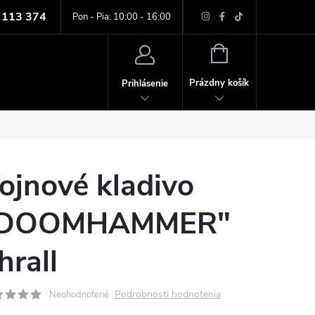
 113 374
ných údajov
Pon - Pia: 10:00 - 16:00
NÁKUPNÝ
KOŠÍK
Prázdny košík
Prihlásenie
ojnové kladivo
DOOMHAMMER"
hrall
Podrobnosti hodnotenia
Neohodnotené