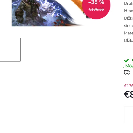
–38 %
Druh:
€136,35
Hmot
Dĺžk
šírk
Mater
Dĺžk
S
€136
€
Jedn
cena