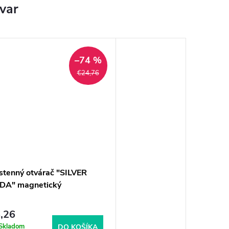
ovar
–74 %
€24,76
stenný otvárač "SILVER
DA" magnetický
,26
Skladom
DO KOŠÍKA