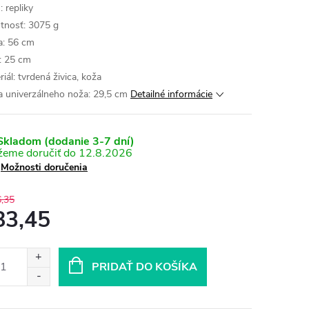
 repliky
nosť: 3075 g
a: 56 cm
a: 25 cm
iál: tvrdená živica, koža
a univerzálneho noža: 29,5 cm
Detailné informácie
kladom (dodanie 3-7 dní)
12.8.2026
Možnosti doručenia
,35
83,45
otková
:
PRIDAŤ DO KOŠÍKA