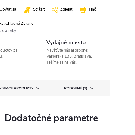
Opýtať sa
Strážiť
Zdieľať
Tlač
ka:
Chladné Zbrane
ka
:
2 roky
Výdajné miesto
oduktov za
Navštívte nás aj osobne:
u!
Vajnorská 135, Bratislava.
Tešíme sa na vás!
VISIACE PRODUKTY
PODOBNÉ (3)
Dodatočné parametre