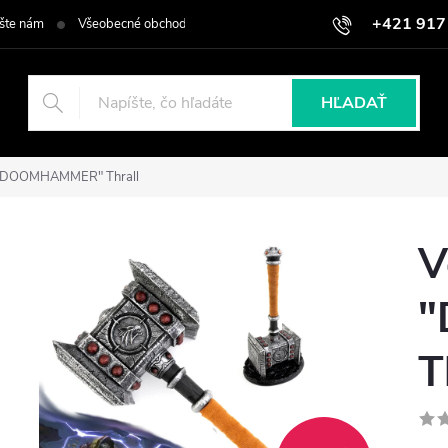
+421 917
šte nám
Všeobecné obchodné podmienky
Podmienky ochrany osob
HĽADAŤ
o "DOOMHAMMER" Thrall
V
"
T