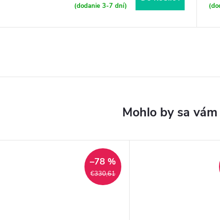
(dodanie 3-7 dní)
(do
–78 %
€330,61