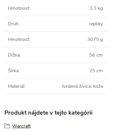
Hmotnosť
:
3.3 kg
Druh
:
repliky
Hmotnosť
:
3075 g
Dĺžka
:
56 cm
Šírka
:
25 cm
Materiál
:
tvrdená živica, koža
Produkt nájdete v tejto kategórii
Warcraft