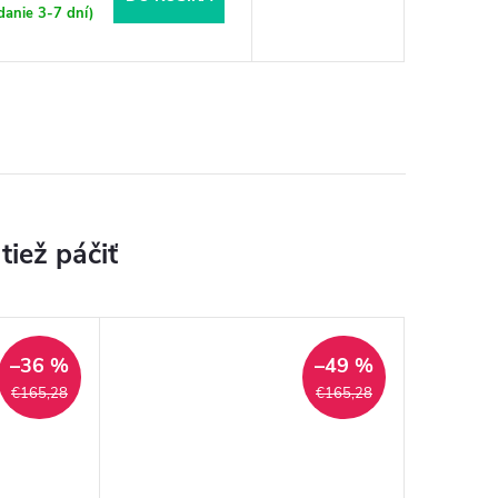
danie 3-7 dní)
–36 %
–49 %
€165,28
€165,28