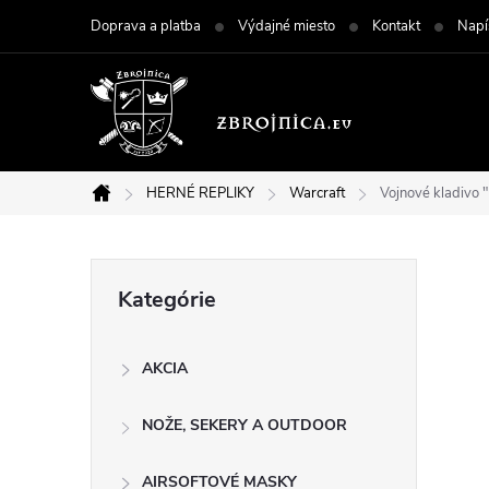
Prejsť
Doprava a platba
Výdajné miesto
Kontakt
Napí
na
obsah
HERNÉ REPLIKY
Warcraft
Vojnové kladiv
Domov
B
Preskočiť
Kategórie
kategórie
o
AKCIA
č
NOŽE, SEKERY A OUTDOOR
n
AIRSOFTOVÉ MASKY