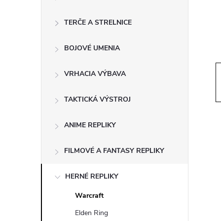
ý
p
TERČE A STRELNICE
a
BOJOVÉ UMENIA
n
VRHACIA VÝBAVA
e
TAKTICKÁ VÝSTROJ
l
ANIME REPLIKY
FILMOVÉ A FANTASY REPLIKY
HERNÉ REPLIKY
Warcraft
Elden Ring