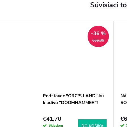
Súvisiaci t
–36 %
€66,09
Podstavec "ORC'S LAND" ku
Ná
kladivu "DOOMHAMMER"!
SO
€41,70
€6
Skladom
DO KOŠÍKA