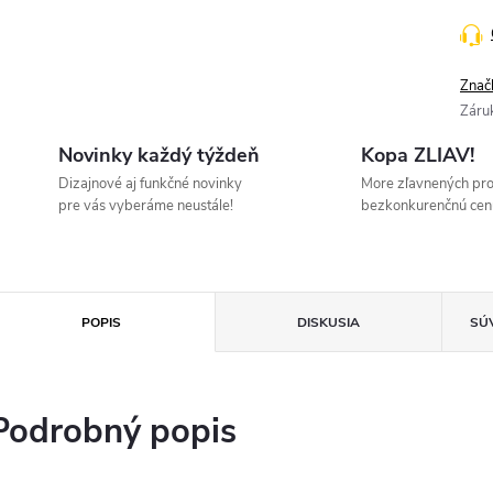
Znač
Záru
Novinky každý týždeň
Kopa ZLIAV!
Dizajnové aj funkčné novinky
More zľavnených pr
pre vás vyberáme neustále!
bezkonkurenčnú cen
POPIS
DISKUSIA
SÚ
Podrobný popis