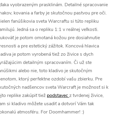
ďaka vyobrazeným prasklinám. Detailné spracovanie
nakov, kovania a farby je skutočnou pastvou pre oči.
ielen fanúšikovia sveta Warcraftu si túto repliku
amilujú. Jedná sa o repliku 1:1 v reálnej veľkosti.
ukoväť je potom omotaná kožou pre dosiahnutie
resnosti a pre estetický zážitok. Koncová hlavica
ladiva je potom vyrobená tiež zo živice s dych
yrážajúcim detailným spracovaním. Či už ste
anúšikmi alebo nie, toto kladivo je skutočným
lenotom, ktorý perfektne ozdobí vašu zbierku. Pre
kutočných nadšencov sveta Warcraft je možnosť si k
ejto replike zakúpiť tiež
podstavec
z tvrdenej živice,
am si kladivo môžete usadiť a dotvorí Vám tak
okonalú atmosféru. For Doomhammer! :)