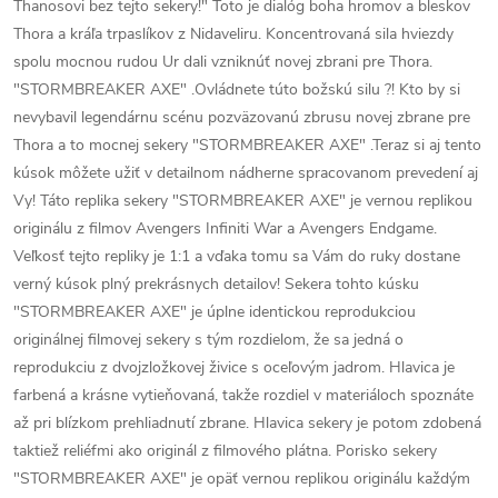
Thanosovi bez tejto sekery!" Toto je dialóg boha hromov a bleskov
Thora a kráľa trpaslíkov z Nidaveliru. Koncentrovaná sila hviezdy
spolu mocnou rudou Ur dali vzniknúť novej zbrani pre Thora.
"STORMBREAKER AXE" .Ovládnete túto božskú silu ?! Kto by si
nevybavil legendárnu scénu pozväzovanú zbrusu novej zbrane pre
Thora a to mocnej sekery "STORMBREAKER AXE" .Teraz si aj tento
kúsok môžete užiť v detailnom nádherne spracovanom prevedení aj
Vy! Táto replika sekery "STORMBREAKER AXE" je vernou replikou
originálu z filmov Avengers Infiniti War a Avengers Endgame.
Veľkosť tejto repliky je 1:1 a vďaka tomu sa Vám do ruky dostane
verný kúsok plný prekrásnych detailov! Sekera tohto kúsku
"STORMBREAKER AXE" je úplne identickou reprodukciou
originálnej filmovej sekery s tým rozdielom, že sa jedná o
reprodukciu z dvojzložkovej živice s oceľovým jadrom. Hlavica je
farbená a krásne vytieňovaná, takže rozdiel v materiáloch spoznáte
až pri blízkom prehliadnutí zbrane. Hlavica sekery je potom zdobená
taktiež reliéfmi ako originál z filmového plátna. Porisko sekery
"STORMBREAKER AXE" je opäť vernou replikou originálu každým