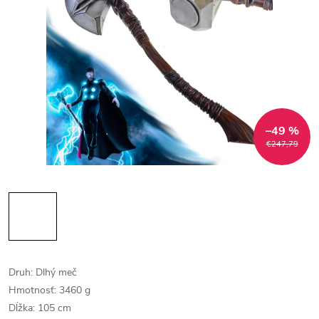
–49 %
€247,79
Druh: Dlhý meč
Hmotnosť: 3460 g
Dĺžka: 105 cm