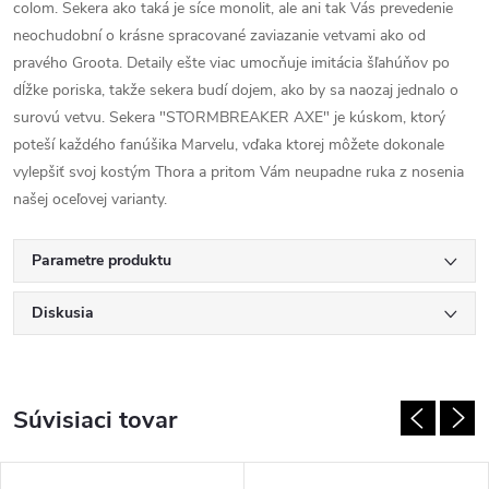
colom. Sekera ako taká je síce monolit, ale ani tak Vás prevedenie
neochudobní o krásne spracované zaviazanie vetvami ako od
pravého Groota. Detaily ešte viac umocňuje imitácia šľahúňov po
dĺžke poriska, takže sekera budí dojem, ako by sa naozaj jednalo o
surovú vetvu. Sekera "STORMBREAKER AXE" je kúskom, ktorý
poteší každého fanúšika Marvelu, vďaka ktorej môžete dokonale
vylepšiť svoj kostým Thora a pritom Vám neupadne ruka z nosenia
našej oceľovej varianty.
Parametre produktu
Diskusia
Súvisiaci tovar