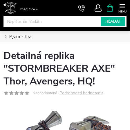
Prejsť
NÁKUPN
KOŠÍK
na
obsah
HĽADAŤ
Mjölnir - Thor
Detailná replika
"STORMBREAKER AXE"
Thor, Avengers, HQ!
Podrobnosti hodnotenia
Neohodnotené