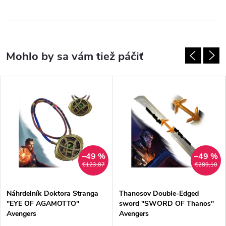
–49 %
–49 %
€123,87
€289,10
Náhrdelník Doktora Stranga
Thanosov Double-Edged
"EYE OF AGAMOTTO"
sword "SWORD OF Thanos"
Avengers
Avengers