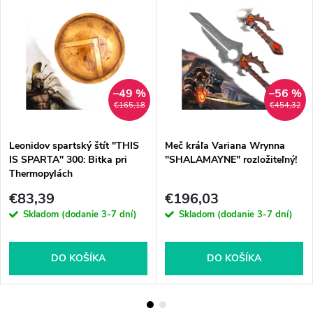
–49 %
–56 %
€165,18
€454,32
Leonidov spartský štít "THIS
Meč kráľa Variana Wrynna
IS SPARTA" 300: Bitka pri
"SHALAMAYNE" rozložiteľný!
Thermopylách
€83,39
€196,03
Skladom (dodanie 3-7 dní)
Skladom (dodanie 3-7 dní)
DO KOŠÍKA
DO KOŠÍKA