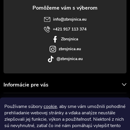
ä
t
info
@
zbrojnica.eu
i
+421 917 113 374
Zbrojnica
e
zbrojnica.eu
@zbrojnica.eu
Informácie pre vás
Facebook
Používame súbory
cookie
, aby sme vám umožnili pohodlné
prehliadanie webovej stránky a vďaka analýze neustále
Prijímame online platby
zlepšovali jej funkcie, výkon a použiteľnosť. Niektoré z nich
sú nevyhnutné, zatiaľ čo iné nám pomáhajú vylepšiť tento