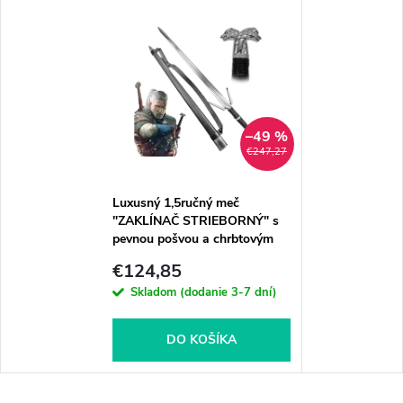
–49 %
€247,27
Luxusný 1,5ručný meč
"ZAKLÍNAČ STRIEBORNÝ" s
pevnou pošvou a chrbtovým
popruhom!
€124,85
Skladom (dodanie 3-7 dní)
DO KOŠÍKA