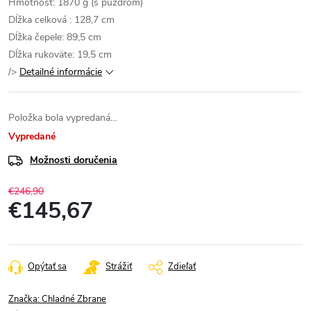
Hmotnosť: 1870 g (s puzdrom)
Dĺžka celková : 128,7 cm
Dĺžka čepele: 89,5 cm
Dĺžka rukoväte: 19,5 cm
/>
Detailné informácie
Položka bola vypredaná…
Vypredané
Možnosti doručenia
€246,90
€145,67
Jednotková
cena:
Opýtať sa
Strážiť
Zdieľať
Značka:
Chladné Zbrane