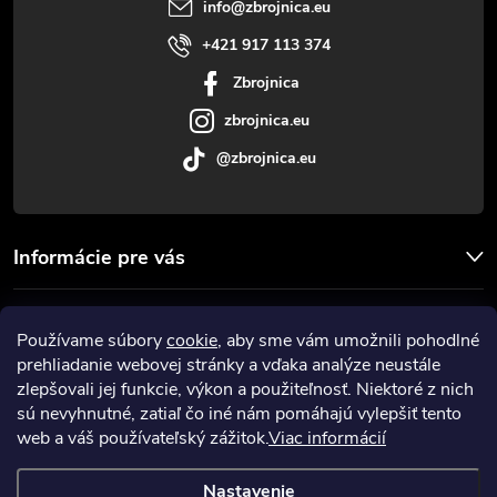
t
info
@
zbrojnica.eu
i
+421 917 113 374
Zbrojnica
e
zbrojnica.eu
@zbrojnica.eu
Informácie pre vás
Facebook
Používame súbory
cookie
, aby sme vám umožnili pohodlné
prehliadanie webovej stránky a vďaka analýze neustále
Prijímame online platby
zlepšovali jej funkcie, výkon a použiteľnosť. Niektoré z nich
sú nevyhnutné, zatiaľ čo iné nám pomáhajú vylepšiť tento
web a váš používateľský zážitok.
Viac informácií
Nastavenie