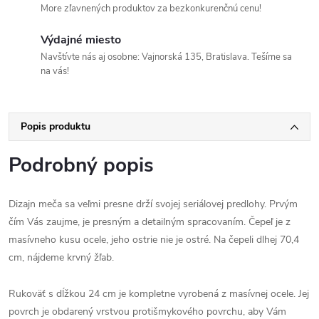
More zľavnených produktov za bezkonkurenčnú cenu!
Výdajné miesto
Navštívte nás aj osobne: Vajnorská 135, Bratislava. Tešíme sa
na vás!
Popis produktu
Podrobný popis
Dizajn meča sa veľmi presne drží svojej seriálovej predlohy. Prvým
čím Vás zaujme, je presným a detailným spracovaním. Čepeľ je z
masívneho kusu ocele, jeho ostrie nie je ostré. Na čepeli dlhej 70,4
cm, nájdeme krvný žľab.
Rukoväť s dĺžkou 24 cm je kompletne vyrobená z masívnej ocele. Jej
povrch je obdarený vrstvou protišmykového povrchu, aby Vám