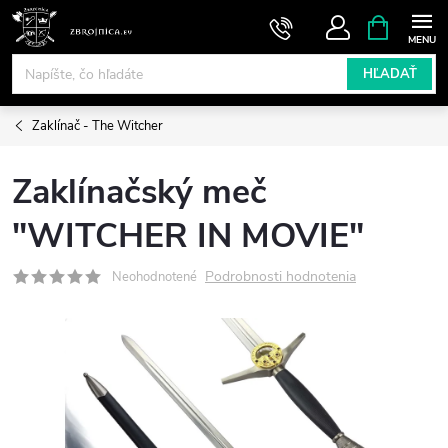
Prejsť
NÁKUPN
KOŠÍK
na
obsah
HĽADAŤ
Zaklínač - The Witcher
Zaklínačský meč
"WITCHER IN MOVIE"
Podrobnosti hodnotenia
Neohodnotené