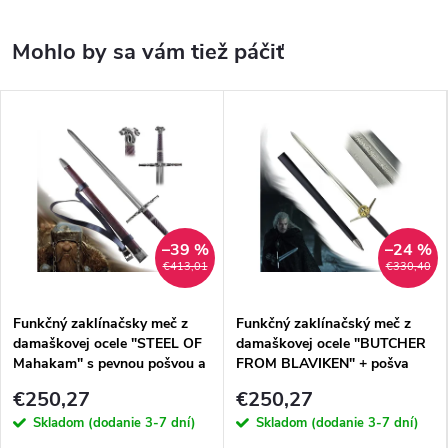
–39 %
–24 %
€413,01
€330,40
Funkčný zaklínačsky meč z
Funkčný zaklínačský meč z
damaškovej ocele "STEEL OF
damaškovej ocele "BUTCHER
Mahakam" s pevnou pošvou a
FROM BLAVIKEN" + pošva
popruhom!
€250,27
€250,27
Skladom (dodanie 3-7 dní)
Skladom (dodanie 3-7 dní)