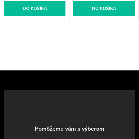
DO KOŠÍKA
DO KOŠÍKA
Z
á
p
ä