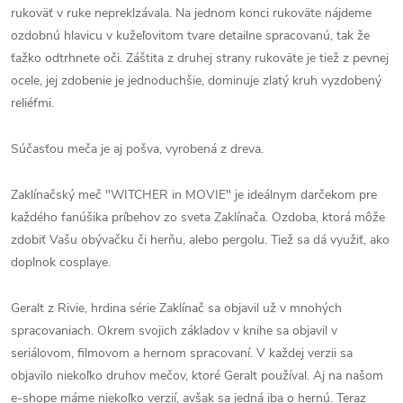
rukoväť v ruke nepreklzávala. Na jednom konci rukoväte nájdeme
ozdobnú hlavicu v kužeľovitom tvare detailne spracovanú, tak že
ťažko odtrhnete oči. Záštita z druhej strany rukoväte je tiež z pevnej
ocele, jej zdobenie je jednoduchšie, dominuje zlatý kruh vyzdobený
reliéfmi.
Súčasťou meča je aj pošva, vyrobená z dreva.
Zaklínačský meč "WITCHER in MOVIE" je ideálnym darčekom pre
každého fanúšika príbehov zo sveta Zaklínača. Ozdoba, ktorá môže
zdobiť Vašu obývačku či herňu, alebo pergolu. Tiež sa dá využiť, ako
doplnok cosplaye.
Geralt z Rivie, hrdina série Zaklínač sa objavil už v mnohých
spracovaniach. Okrem svojich základov v knihe sa objavil v
seriálovom, filmovom a hernom spracovaní. V každej verzii sa
objavilo niekoľko druhov mečov, ktoré Geralt používal. Aj na našom
e-shope máme niekoľko verzií, avšak sa jedná iba o hernú. Teraz