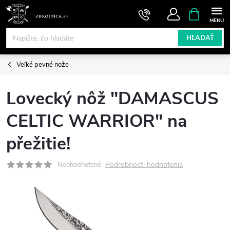
Prejsť
NÁKUPN
KOŠÍK
na
obsah
HĽADAŤ
Veľké pevné nože
Lovecký nôž "DAMASCUS
CELTIC WARRIOR" na
přežitie!
Podrobnosti hodnotenia
Neohodnotené