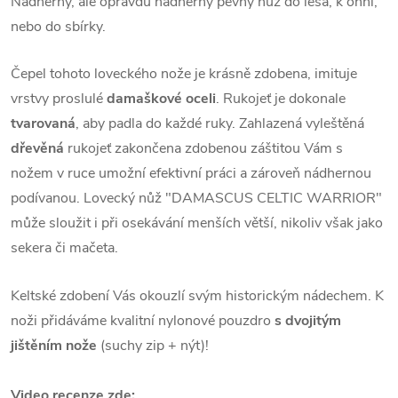
Nádherný, ale opravdu nádherný pevný nůž do lesa, k ohni,
nebo do sbírky.
Čepel tohoto loveckého nože je krásně zdobena, imituje
vrstvy proslulé
damaškové oceli
.
Rukojeť je dokonale
tvarovaná
, aby padla do každé ruky. Zahlazená vyleštěná
dřevěná
rukojeť zakončena zdobenou záštitou Vám s
nožem v ruce umožní efektivní práci a zároveň nádhernou
podívanou.
Lovecký nůž "DAMASCUS CELTIC WARRIOR"
může sloužit i při osekávání menších větší, nikoliv však jako
sekera či mačeta.
Keltské zdobení Vás okouzlí svým historickým nádechem. K
noži přidáváme kvalitní nylonové pouzdro
s dvojitým
jištěním nože
(suchy zip + nýt)!
Video recenze zde: