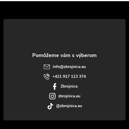
Z
á
p
ä
t
info
@
zbrojnica.eu
i
+421 917 113 374
Zbrojnica
e
zbrojnica.eu
@zbrojnica.eu