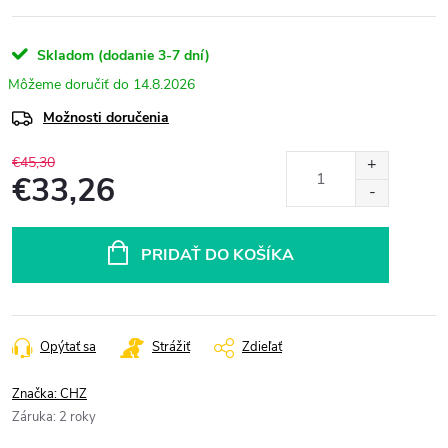
Skladom (dodanie 3-7 dní)
14.8.2026
Možnosti doručenia
€45,30
€33,26
Jednotková
cena:
PRIDAŤ DO KOŠÍKA
Opýtať sa
Strážiť
Zdieľať
Značka:
CHZ
Záruka
:
2 roky