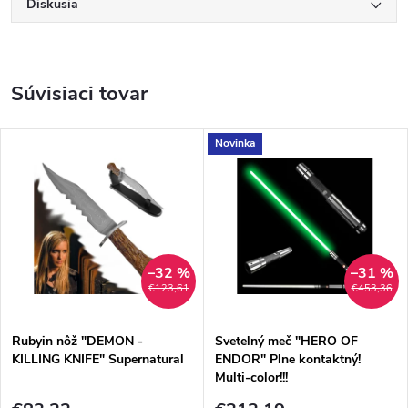
Diskusia
Súvisiaci tovar
Novinka
–32 %
–31 %
€123,61
€453,36
Rubyin nôž "DEMON -
Svetelný meč "HERO OF
KILLING KNIFE" Supernatural
ENDOR" Plne kontaktný!
Multi-color!!!