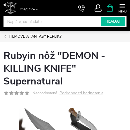
Prejsť
NÁKUPN
KOŠÍK
na
obsah
HĽADAŤ
FILMOVÉ A FANTASY REPLIKY
Rubyin nôž "DEMON -
KILLING KNIFE"
Supernatural
Podrobnosti hodnotenia
Neohodnotené