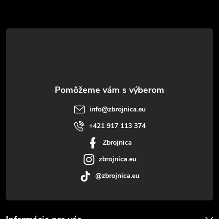
Z
á
p
ä
t
info
@
zbrojnica.eu
i
+421 917 113 374
Zbrojnica
e
zbrojnica.eu
@zbrojnica.eu