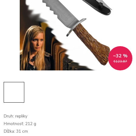
–32 %
€123,87
Druh: repliky
Hmotnosť: 212 g
Dĺžka: 31 cm