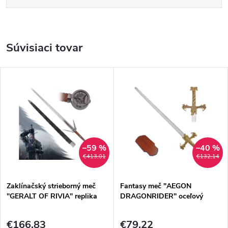
Súvisiaci tovar
–59 %
–40 %
€413,01
€132,14
Zaklínačský strieborný meč
Fantasy meč "AEGON
"GERALT OF RIVIA" replika
DRAGONRIDER" oceľový
€166,83
€79,22