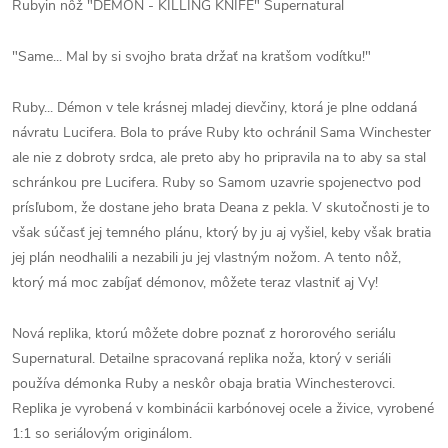
Rubyin nôž "DEMON - KILLING KNIFE" Supernatural
"Same... Mal by si svojho brata držať na kratšom vodítku!"
Ruby... Démon v tele krásnej mladej dievčiny, ktorá je plne oddaná
návratu Lucifera. Bola to práve Ruby kto ochránil Sama Winchester
ale nie z dobroty srdca, ale preto aby ho pripravila na to aby sa stal
schránkou pre Lucifera. Ruby so Samom uzavrie spojenectvo pod
prísľubom, že dostane jeho brata Deana z pekla. V skutočnosti je to
však súčasť jej temného plánu, ktorý by ju aj vyšiel, keby však bratia
jej plán neodhalili a nezabili ju jej vlastným nožom. A tento nôž,
ktorý má moc zabíjať démonov, môžete teraz vlastniť aj Vy!
Nová replika, ktorú môžete dobre poznať z hororového seriálu
Supernatural. Detailne spracovaná replika noža, ktorý v seriáli
používa démonka Ruby a neskôr obaja bratia Winchesterovci.
Replika je vyrobená v kombinácii karbónovej ocele a živice, vyrobené
1:1 so seriálovým originálom.