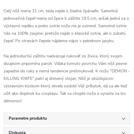
Celý nôž meria 31 cm. teda nejde o žiadne špáradlo. Samotná
jednosečná čepeľ meria od špice k záštite 19,5 cm, avšak jedná sa o
výstavnú repliku a preto ostrie noža nie je ostrené. Samotné ostrie
Vás na 100% zaujme, pretože nejde o klasické ostrie, ale o zubatú
čepeľ. Po stranách čepele nájdeme nápis v pekelnom jazyku.
Na jednoduchú záštitu nadväzuje rukoväť zo živice, ktorý svojim
dizajnom pripomína paroh. Vďaka tomuto povrchu Vám nôž pevne
zapadne do ruky a nemá tendencie prešmykovať. K nožu "DEMON -
KILLING KNIFE" patrí aj drevený stojan. Nôž je okúzľujúcim
výstavným kúskom ktorý skvele ozdobí Váš príbytok, dá sa ale tiež
užiť ako doplnok ku cosplayu. Tak sa chopte noža a vyrazte na lov
démonov!
Parametre produktu
Diskusia