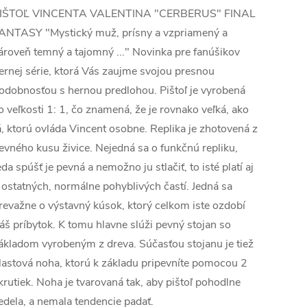
IŠTOĽ VINCENTA VALENTINA "CERBERUS" FINAL
ANTASY "Mystický muž, prísny a vzpriamený a
ároveň temný a tajomný ..." Novinka pre fanúšikov
ernej série, ktorá Vás zaujme svojou presnou
odobnosťou s hernou predlohou. Pištoľ je vyrobená
o veľkosti 1: 1, čo znamená, že je rovnako veľká, ako
á, ktorú ovláda Vincent osobne. Replika je zhotovená z
evného kusu živice. Nejedná sa o funkčnú repliku,
eda spúšť je pevná a nemožno ju stlačiť, to isté platí aj
 ostatných, normálne pohyblivých častí. Jedná sa
revažne o výstavný kúsok, ktorý celkom iste ozdobí
áš príbytok. K tomu hlavne slúži pevný stojan so
ákladom vyrobeným z dreva. Súčasťou stojanu je tiež
lastová noha, ktorú k základu pripevníte pomocou 2
krutiek. Noha je tvarovaná tak, aby pištoľ pohodlne
edela, a nemala tendencie padať.