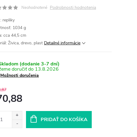
Podrobnosti hodnotenia
Neohodnotené
 repliky
nosť: 1034 g
a: cca 44,5 cm
iál: Živica, drevo, plast
Detailné informácie
kladom (dodanie 3-7 dní)
13.8.2026
Možnosti doručenia
,87
70,88
otková
:
PRIDAŤ DO KOŠÍKA