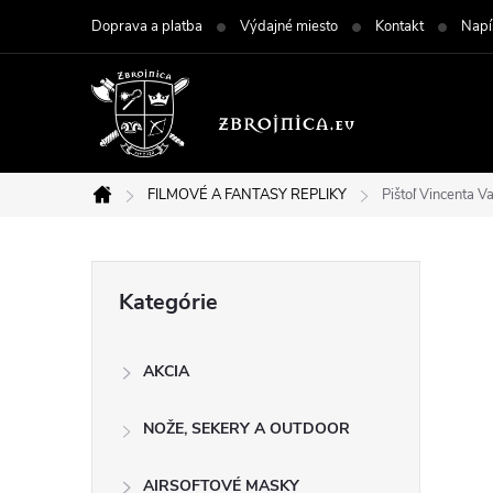
Prejsť
Doprava a platba
Výdajné miesto
Kontakt
Napí
na
obsah
FILMOVÉ A FANTASY REPLIKY
Pištoľ Vincenta 
Domov
B
Preskočiť
Kategórie
kategórie
o
AKCIA
č
NOŽE, SEKERY A OUTDOOR
n
AIRSOFTOVÉ MASKY