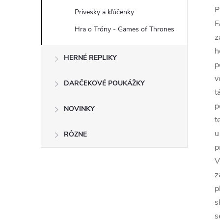
P
Prívesky a kľúčenky
F
Hra o Tróny - Games of Thrones
z
h
HERNÉ REPLIKY
p
v
DARČEKOVÉ POUKÁŽKY
t
p
NOVINKY
t
u
RÔZNE
p
V
z
p
s
s