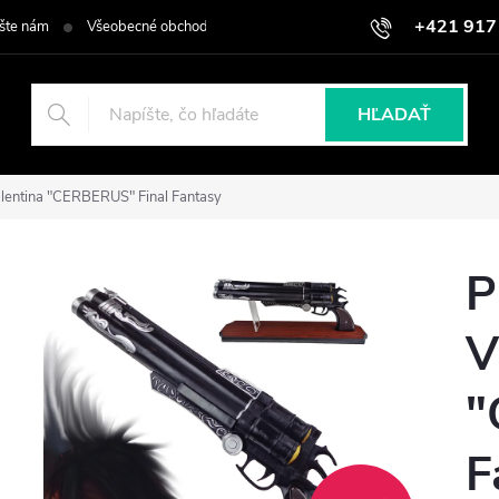
+421 917
šte nám
Všeobecné obchodné podmienky
Podmienky ochrany osob
HĽADAŤ
Valentina "CERBERUS" Final Fantasy
P
V
"
F