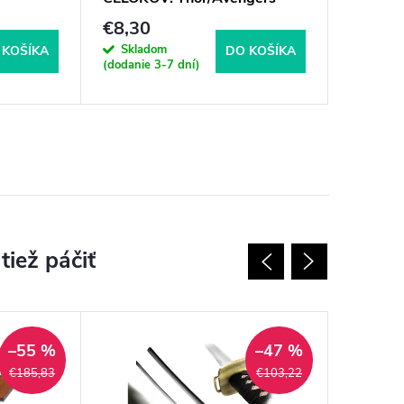
€8,30
€18,7
Skladom
Sklad
 KOŠÍKA
DO KOŠÍKA
(dodanie 3-7 dní)
(dodanie 
–55 %
–47 %
€185,83
€103,22