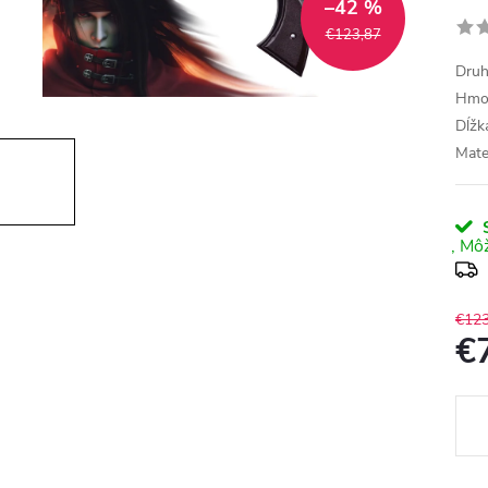
–42 %
€123,87
Druh:
Hmot
Dĺžk
Mater
S
€123
€
Jedn
cena