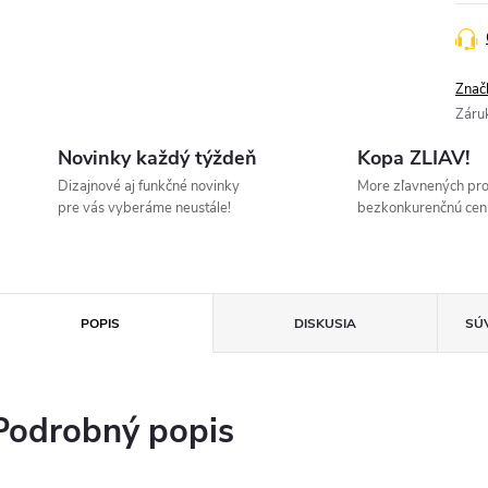
Znač
Záru
Novinky každý týždeň
Kopa ZLIAV!
Dizajnové aj funkčné novinky
More zľavnených pr
pre vás vyberáme neustále!
bezkonkurenčnú cen
POPIS
DISKUSIA
SÚ
Podrobný popis