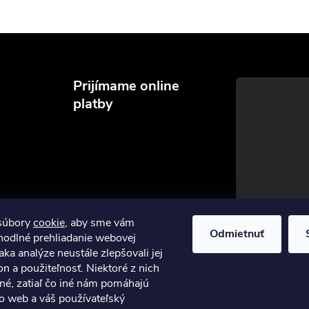
Prijímame online
platby
súbory
cookie
, aby sme vám
Odmietnuť
hodlné prehliadanie webovej
aka analýze neustále zlepšovali jej
on a použiteľnosť. Niektoré z nich
né, zatiaľ čo iné nám pomáhajú
to web a váš používateľský