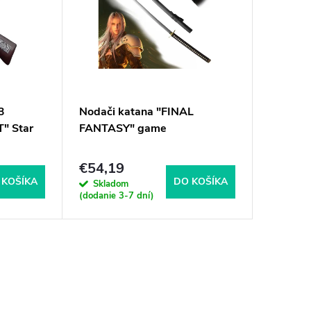
3
Nodači katana "FINAL
Masívn
" Star
FANTASY" game
SWORD" 
€54,19
€39,6
 KOŠÍKA
DO KOŠÍKA
Skladom
Sklad
(dodanie 3-7 dní)
(dodanie 