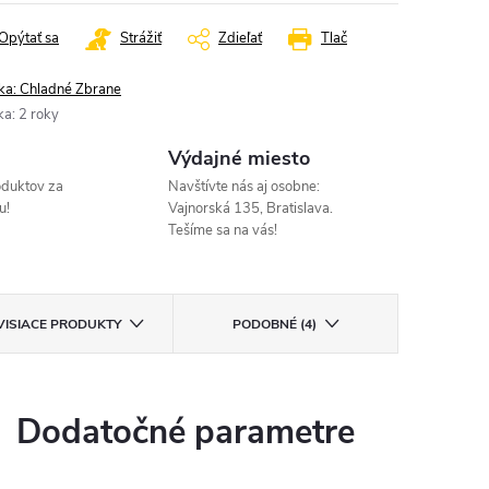
Opýtať sa
Strážiť
Zdieľať
Tlač
ka:
Chladné Zbrane
ka
:
2 roky
Výdajné miesto
oduktov za
Navštívte nás aj osobne:
u!
Vajnorská 135, Bratislava.
Tešíme sa na vás!
VISIACE PRODUKTY
PODOBNÉ (4)
Dodatočné parametre