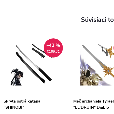
Súvisiaci t
–43 %
€169,31
Skrytá ostrá katana
Meč archanjela Tyrae
"SHINOBI"
"EL'DRUIN" Diablo