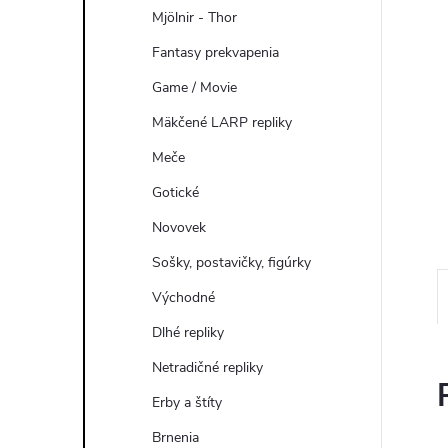
Mjölnir - Thor
Fantasy prekvapenia
Game / Movie
Mäkčené LARP repliky
Meče
Gotické
Novovek
Sošky, postavičky, figúrky
Východné
Dlhé repliky
Netradičné repliky
Erby a štíty
Brnenia