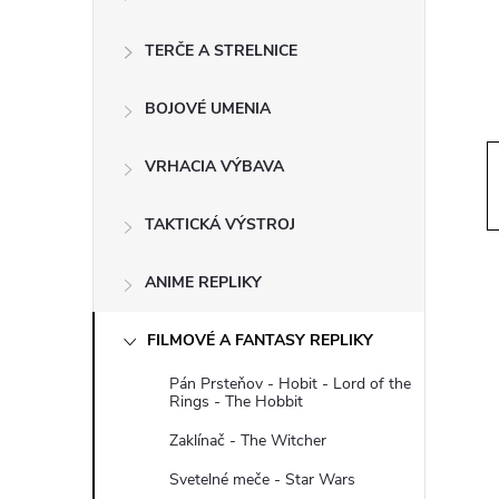
ý
p
TERČE A STRELNICE
a
BOJOVÉ UMENIA
n
VRHACIA VÝBAVA
e
TAKTICKÁ VÝSTROJ
l
ANIME REPLIKY
FILMOVÉ A FANTASY REPLIKY
Pán Prsteňov - Hobit - Lord of the
Rings - The Hobbit
Zaklínač - The Witcher
Svetelné meče - Star Wars