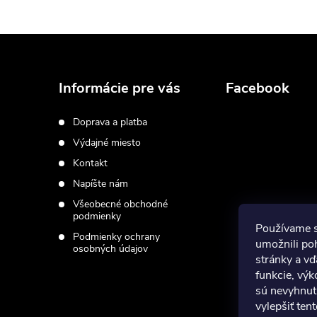
Z
á
Informácie pre vás
Facebook
p
Doprava a platba
Výdajné miesto
ä
Kontakt
t
Napíšte nám
Všeobecné obchodné
i
podmienky
Používame 
Podmienky ochrany
umožnili po
osobných údajov
e
stránky a vď
funkcie, výk
sú nevyhnut
vylepšiť ten