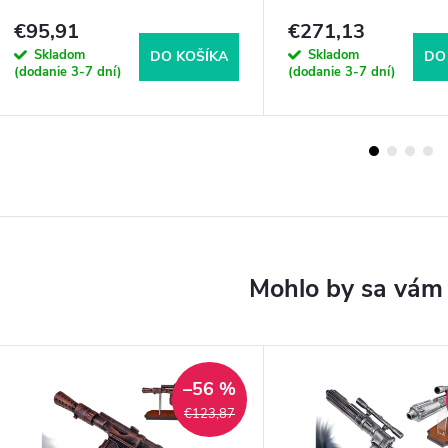
€95,91
€271,13
Skladom
Skladom
DO KOŠÍKA
DO
(dodanie 3-7 dní)
(dodanie 3-7 dní)
–56 %
€123,87