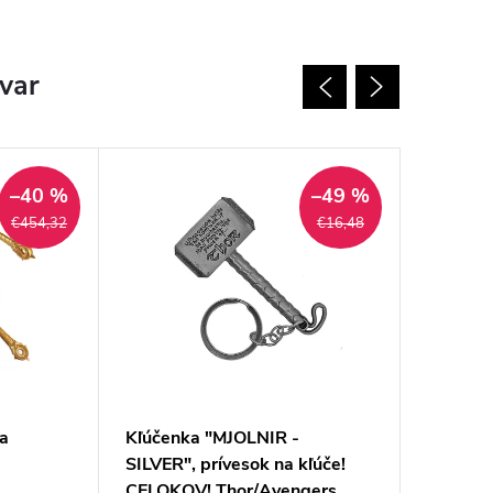
ovar
–40 %
–49 %
€454,32
€16,48
la
Kľúčenka "MJOLNIR -
Sekerk
SILVER", prívesok na kľúče!
ORANG
CELOKOV! Thor/Avengers