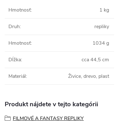
Hmotnosť
:
1 kg
Druh
:
repliky
Hmotnosť
:
1034 g
Dĺžka
:
cca 44,5 cm
Materiál
:
Živice, drevo, plast
Produkt nájdete v tejto kategórii
FILMOVÉ A FANTASY REPLIKY