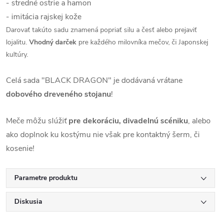
- stredné ostrie a hamon
- imitácia rajskej kože
Darovať takúto sadu znamená popriať silu a česť alebo prejaviť
lojalitu.
Vhodný darček
pre každého milovníka mečov, či Japonskej
kultúry.
Celá sada "BLACK DRAGON" je dodávaná vrátane
dobového dreveného stojanu
!
Meče môžu slúžiť
pre dekoráciu, divadelnú scéniku
, alebo
ako doplnok ku kostýmu nie však pre kontaktný šerm, či
kosenie!
Parametre produktu
Diskusia