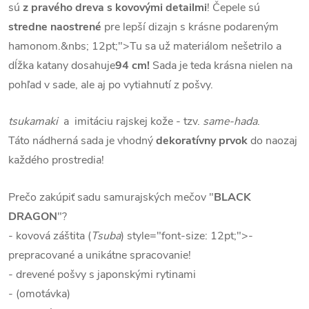
sú
z pravého dreva s kovovými detailmi
!
Čepele sú
stredne naostrené
pre lepší dizajn s krásne podareným
hamonom.&nbs; 12pt;">Tu sa už materiálom nešetrilo a
dĺžka katany dosahuje
94 cm!
Sada je teda krásna nielen na
pohľad v sade, ale aj po vytiahnutí z pošvy.
tsukamaki
a imitáciu rajskej kože - tzv.
same-hada
.
Táto nádherná sada je vhodný
dekoratívny prvok
do naozaj
každého prostredia!
Prečo zakúpiť sadu samurajských mečov "
BLACK
DRAGON
"?
- kovová záštita (
Tsuba
) style="font-size: 12pt;">-
prepracované a unikátne spracovanie!
- drevené pošvy s japonskými rytinami
- (omotávka)