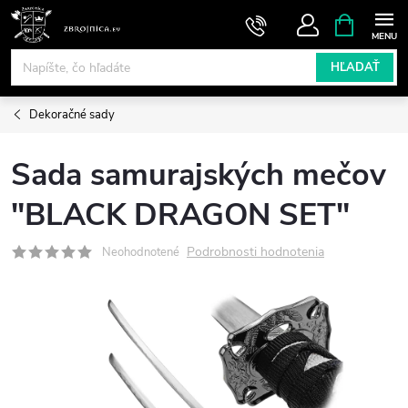
Prejsť
NÁKUPN
KOŠÍK
na
obsah
HĽADAŤ
Dekoračné sady
Sada samurajských mečov
"BLACK DRAGON SET"
Podrobnosti hodnotenia
Neohodnotené