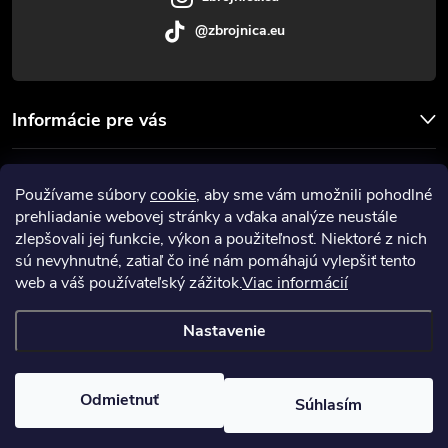
@zbrojnica.eu
Informácie pre vás
Facebook
Používame súbory
cookie
, aby sme vám umožnili pohodlné
prehliadanie webovej stránky a vďaka analýze neustále
Prijímame online platby
zlepšovali jej funkcie, výkon a použiteľnosť. Niektoré z nich
sú nevyhnutné, zatiaľ čo iné nám pomáhajú vylepšiť tento
web a váš používateľský zážitok.
Viac informácií
Nastavenie
Copyright 2026
Zbrojnica
. Všetky práva vyhradené.
Upraviť nastavenie
cookies
Odmietnuť
Súhlasím
Vytvoril Shoptet