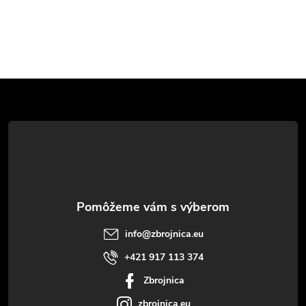
Z
á
p
ä
t
info
@
zbrojnica.eu
i
+421 917 113 374
Zbrojnica
e
zbrojnica.eu