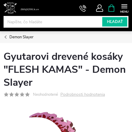
Prejsť
NÁKUPN
KOŠÍK
na
obsah
HĽADAŤ
Demon Slayer
Gyutarovi drevené kosáky
"FLESH KAMAS" - Demon
Slayer
Podrobnosti hodnotenia
Neohodnotené