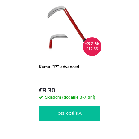
–32 %
€12,35
Kama "??" advanced
€8,30
Skladom (dodanie 3-7 dní)
DO KOŠÍKA