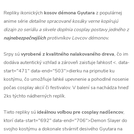
Repliky ikonických
kosov démona Gyutara
z populárnej
anime série
detailne spracované kosáky verne kopírujú
dizajn zo seriálu a skvele doplnia cosplay postavy jedného z
najnebezpečnejších
protivníkov Lovcov démonov.
Srpy sú
vyrobené z kvalitného nalakovaného dreva
, čo im
dodáva autentický vzhľad a zároveň zaisťuje ľahkosť <. data-
start="471" data-end="503">dierku na pripnutie ku
kostýmu, čo umožňuje ľahké upevnenie a pohodlné nosenie
počas cosplay akcií či festivalov. V balení sa nachádza hneď
2ks týchto nádherných replík.
Tieto repliky sú
ideálnou voľbou pre cosplay nadšencov
,
ktorí data-start="692" data-end="706">Demon Slayer do
svojho kostýmu a dokonale stvárniť desivého Gyutara na