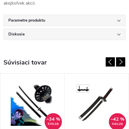
akejkoľvek akcii.
Parametre produktu
Diskusia
Súvisiaci tovar
–34 %
–42 %
€70,18
€41,26