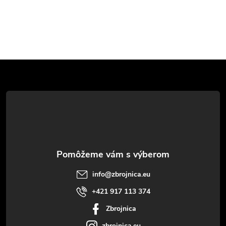
Z
á
p
ä
t
info
@
zbrojnica.eu
i
+421 917 113 374
Zbrojnica
e
zbrojnica.eu