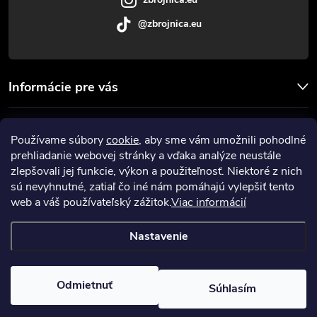
@zbrojnica.eu
Informácie pre vás
Facebook
Používame súbory
cookie
, aby sme vám umožnili pohodlné
prehliadanie webovej stránky a vďaka analýze neustále
Prijímame online platby
zlepšovali jej funkcie, výkon a použiteľnosť. Niektoré z nich
sú nevyhnutné, zatiaľ čo iné nám pomáhajú vylepšiť tento
web a váš používateľský zážitok.
Viac informácií
Nastavenie
Copyright 2026
Zbrojnica
. Všetky práva vyhradené.
Upraviť nastavenie
cookies
Odmietnuť
Súhlasím
Vytvoril Shoptet