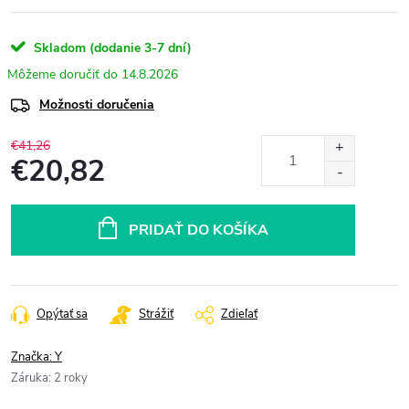
Skladom (dodanie 3-7 dní)
14.8.2026
Možnosti doručenia
€41,26
€20,82
Jednotková
cena:
PRIDAŤ DO KOŠÍKA
Opýtať sa
Strážiť
Zdieľať
Značka:
Y
Záruka
:
2 roky