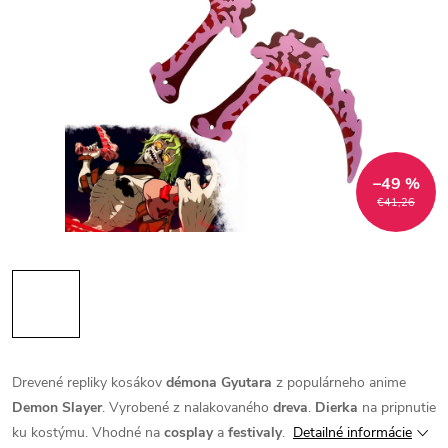
–49 %
€41,26
Drevené repliky kosákov
démona
Gyutara
z populárneho anime
Demon Slayer
. Vyrobené z nalakovaného
dreva
.
Dierka
na pripnutie
ku kostýmu. Vhodné na
cosplay
a
festivaly
.
Detailné informácie