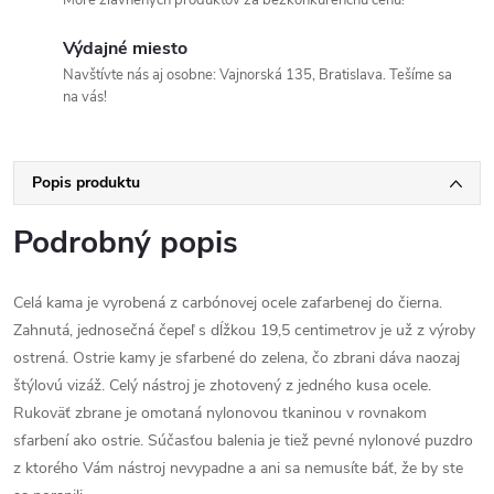
More zľavnených produktov za bezkonkurenčnú cenu!
Výdajné miesto
Navštívte nás aj osobne: Vajnorská 135, Bratislava. Tešíme sa
na vás!
Popis produktu
Podrobný popis
Celá kama je vyrobená z carbónovej ocele zafarbenej do čierna.
Zahnutá, jednosečná čepeľ s dĺžkou 19,5 centimetrov je už z výroby
ostrená. Ostrie kamy je sfarbené do zelena, čo zbrani dáva naozaj
štýlovú vizáž. Celý nástroj je zhotovený z jedného kusa ocele.
Rukoväť zbrane je omotaná nylonovou tkaninou v rovnakom
sfarbení ako ostrie. Súčasťou balenia je tiež pevné nylonové puzdro
z ktorého Vám nástroj nevypadne a ani sa nemusíte báť, že by ste