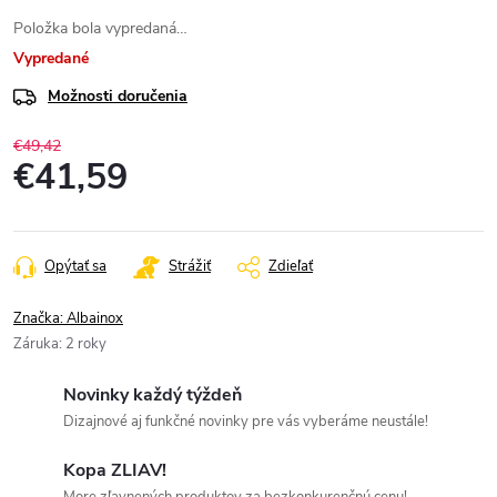
Položka bola vypredaná…
Vypredané
Možnosti doručenia
€49,42
€41,59
Jednotková
cena:
Opýtať sa
Strážiť
Zdieľať
Značka:
Albainox
Záruka
:
2 roky
Novinky každý týždeň
Dizajnové aj funkčné novinky pre vás vyberáme neustále!
Kopa ZLIAV!