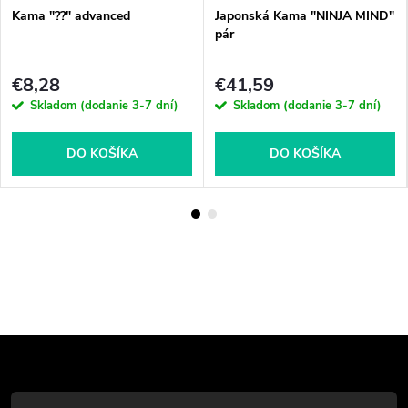
Kama "??" advanced
Japonská Kama "NINJA MIND"
pár
€8,28
€41,59
Skladom (dodanie 3-7 dní)
Skladom (dodanie 3-7 dní)
DO KOŠÍKA
DO KOŠÍKA
Z
á