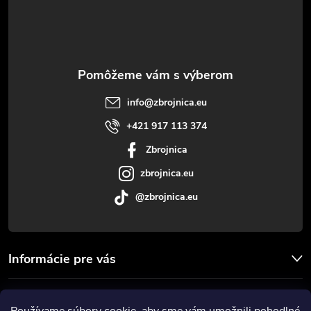
p
ä
t
info
@
zbrojnica.eu
i
+421 917 113 374
Zbrojnica
e
zbrojnica.eu
@zbrojnica.eu
Informácie pre vás
Facebook