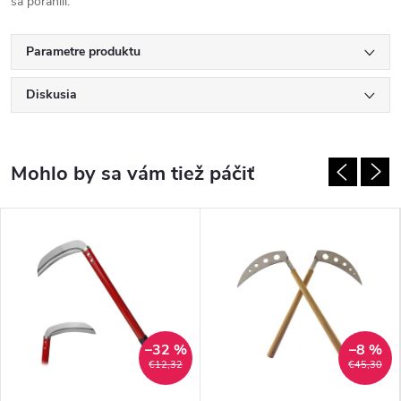
sa poranili.
Parametre produktu
Diskusia
–32 %
–8 %
€12,32
€45,30