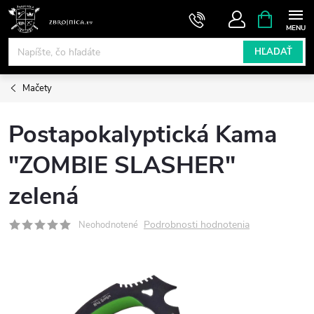
Prejsť
NÁKUPN
KOŠÍK
na
obsah
HĽADAŤ
Mačety
Postapokalyptická Kama
"ZOMBIE SLASHER"
zelená
Podrobnosti hodnotenia
Neohodnotené