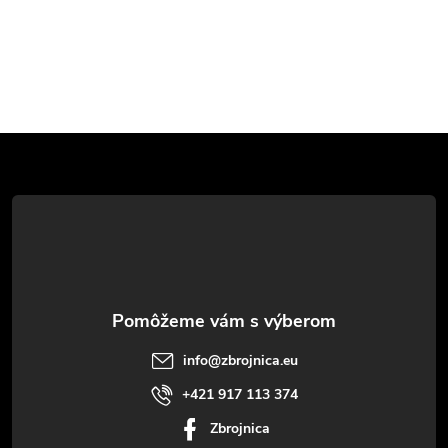
Z
á
p
ä
t
info
@
zbrojnica.eu
i
+421 917 113 374
Zbrojnica