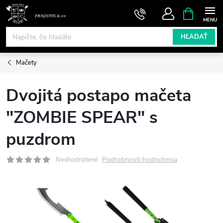
Prejsť
NÁKUPN
KOŠÍK
na
obsah
HĽADAŤ
Mačety
Dvojitá postapo mačeta
"ZOMBIE SPEAR" s
puzdrom
Podrobnosti hodnotenia
Neohodnotené