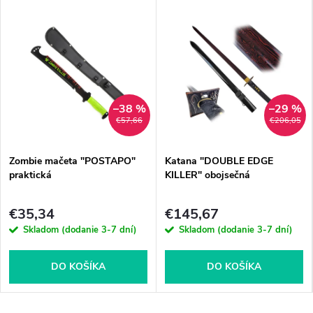
–38 %
–29 %
€57,66
€206,05
Zombie mačeta "POSTAPO"
Katana "DOUBLE EDGE
praktická
KILLER" obojsečná
€35,34
€145,67
Skladom (dodanie 3-7 dní)
Skladom (dodanie 3-7 dní)
DO KOŠÍKA
DO KOŠÍKA