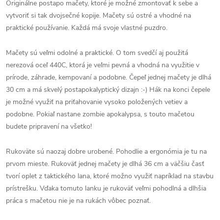
Originálne postapo mačety, ktoré je možné zmontovať k sebe a
vytvoriť si tak dvojsečné kopije. Mačety sú ostré a vhodné na
praktické používanie. Každá má svoje vlastné puzdro.
Mačety sú veľmi odolné a praktické. O tom svedčí aj použitá
nerezová oceľ 440C, ktorá je veľmi pevná a vhodná na využitie v
prírode, záhrade, kempovaní a podobne. Čepeľ jednej mačety je dlhá
30 cm a má skvelý postapokalyptický dizajn :-) Hák na konci čepele
je možné využiť na priťahovanie vysoko položených vetiev a
podobne. Pokiaľ nastane zombie apokalypsa, s touto mačetou
budete pripravení na všetko!
Rukoväte sú naozaj dobre urobené. Pohodlie a ergonómia je tu na
prvom mieste. Rukoväť jednej mačety je dlhá 36 cm a väčšiu časť
tvorí oplet z taktického lana, ktoré možno využiť napríklad na stavbu
prístrešku. Vďaka tomuto lanku je rukoväť veľmi pohodlná a dlhšia
práca s mačetou nie je na rukách vôbec poznať.