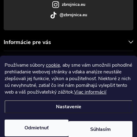
e
zbrojnica.eu
@zbrojnica.eu
Informácie pre vás
Facebook
Používame súbory
cookie
, aby sme vám umožnili pohodlné
prehliadanie webovej stránky a vďaka analýze neustále
Prijímame online platby
zlepšovali jej funkcie, výkon a použiteľnosť. Niektoré z nich
sú nevyhnutné, zatiaľ čo iné nám pomáhajú vylepšiť tento
web a váš používateľský zážitok.
Viac informácií
Nastavenie
Copyright 2026
Zbrojnica
. Všetky práva vyhradené.
Upraviť nastavenie
cookies
Odmietnuť
Súhlasím
Vytvoril Shoptet