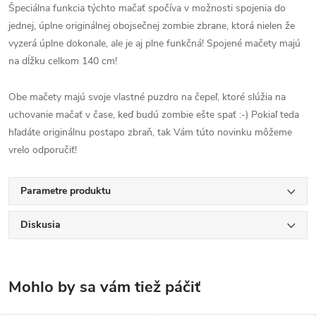
Špeciálna funkcia týchto mačať spočíva v možnosti spojenia do
jednej, úplne originálnej obojsečnej zombie zbrane, ktorá nielen že
vyzerá úplne dokonale, ale je aj plne funkčná! Spojené mačety majú
na dĺžku celkom 140 cm!
Obe mačety majú svoje vlastné puzdro na čepeľ, ktoré slúžia na
uchovanie mačať v čase, keď budú zombie ešte spať :-) Pokiaľ teda
hľadáte originálnu postapo zbraň, tak Vám túto novinku môžeme
vrelo odporučiť!
Parametre produktu
Diskusia