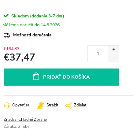
Skladom (dodanie 3-7 dní)
14.8.2026
Možnosti doručenia
€164,83
€37,47
Jednotková
cena:
PRIDAŤ DO KOŠÍKA
Opýtať sa
Strážiť
Zdieľať
Značka:
Chladné Zbrane
Záruka
:
2 roky