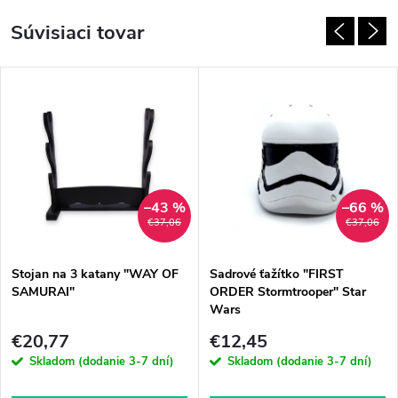
Súvisiaci tovar
–43 %
–66 %
€37,06
€37,06
Stojan na 3 katany "WAY OF
Sadrové ťažítko "FIRST
SAMURAI"
ORDER Stormtrooper" Star
Wars
€20,77
€12,45
Skladom (dodanie 3-7 dní)
Skladom (dodanie 3-7 dní)