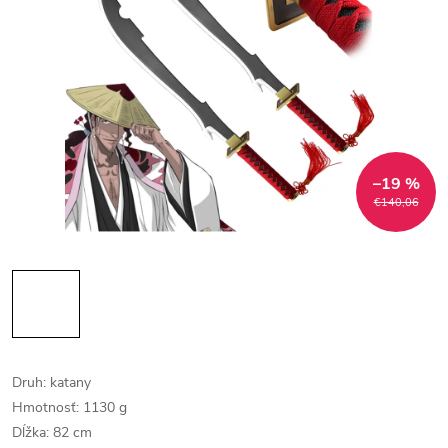
–19 %
€140,06
Druh: katany
Hmotnosť: 1130 g
Dĺžka: 82 cm