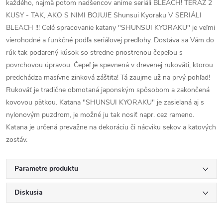
každého, najmä potom nadšencov anime seriáli BLEACH! TERAZ 2
KUSY - TAK, AKO S NIMI BOJUJE Shunsui Kyoraku V SERIÁLI
BLEACH !!! Celé spracovanie katany "SHUNSUI KYORAKU" je veľmi
vierohodné a funkčné podľa seriálovej predlohy. Dostáva sa Vám do
rúk tak podarený kúsok so stredne priostrenou čepeľou s
povrchovou úpravou. Čepeľ je spevnená v drevenej rukoväti, ktorou
predchádza masívne zinková záštita! Tá zaujme už na prvý pohľad!
Rukoväť je tradične obmotaná japonským spôsobom a zakončená
kovovou pätkou. Katana "SHUNSUI KYORAKU" je zasielaná aj s
nylonovým puzdrom, je možné ju tak nosiť napr. cez rameno.
Katana je určená prevažne na dekoráciu či nácviku sekov a katových
zostáv.
Parametre produktu
Diskusia