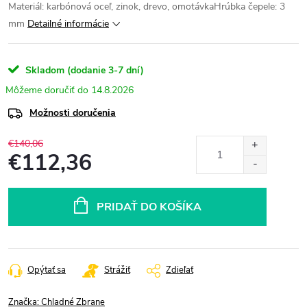
Materiál: karbónová oceľ, zinok, drevo, omotávkaHrúbka čepele: 3
mm
Detailné informácie
Skladom (dodanie 3-7 dní)
14.8.2026
Možnosti doručenia
€140,06
€112,36
Jednotková
cena:
PRIDAŤ DO KOŠÍKA
Opýtať sa
Strážiť
Zdieľať
Značka:
Chladné Zbrane