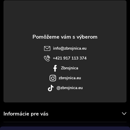
á
p
ä
t
info
@
zbrojnica.eu
i
+421 917 113 374
Zbrojnica
e
zbrojnica.eu
@zbrojnica.eu
Informácie pre vás
Facebook