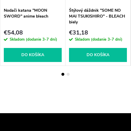
Nodači katana "MOON
Štýlový dáždnik "SOME NO
SWORD" anime bleach
MAI TSUKISHIRO" - BLEACH
biely
€54,08
€31,18
Skladom (dodanie 3-7 dní)
Skladom (dodanie 3-7 dní)
DO KOŠÍKA
DO KOŠÍKA
Z