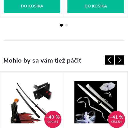
DO KOŠÍKA
DO KOŠÍKA
–40 %
–41 %
€90,64
€53,54