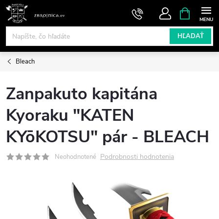
Prejsť
NÁKUPN
KOŠÍK
na
obsah
HĽADAŤ
Bleach
Zanpakuto kapitána
Kyoraku "KATEN
KYōKOTSU" pár - BLEACH
Podrobnosti hodnotenia
Neohodnotené