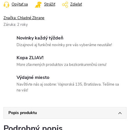
Opýtať sa
Strážiť
Zdieľať
Značka:
Chladné Zbrane
Záruka
:
2 roky
Novinky každý týždeň
Dizajnové aj funkčné novinky pre vás vyberáme neustále!
Kopa ZLIAV!
More zľavnených produktov za bezkonkurenčnú cenu!
Výdajné miesto
Navštívte nás aj osobne: Vajnorská 135, Bratislava. Tešíme sa
na vás!
Popis produktu
Podrobný popis