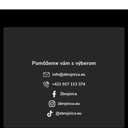
Z
á
p
ä
t
info
@
zbrojnica.eu
i
+421 917 113 374
Zbrojnica
e
zbrojnica.eu
@zbrojnica.eu