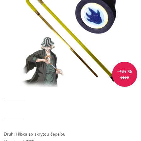
–55 %
€103
Druh: Hĺbka so skrytou čepeľou