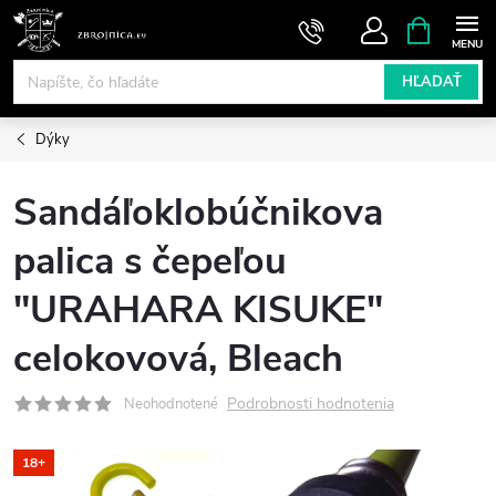
Prejsť
NÁKUPN
KOŠÍK
na
obsah
HĽADAŤ
Dýky
Sandáľoklobúčnikova
palica s čepeľou
"URAHARA KISUKE"
celokovová, Bleach
Podrobnosti hodnotenia
Neohodnotené
18+