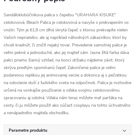
Sandáľoklobúčnikova palica s čepeľou "URAHARA KISUKE"
celokovová, Bleach Palica je celokovová a navyše s prekvapením vo
vnútri. Tým je 61,8 cm dlhá skrytá čepeľ, s ktorou prekvapíte nielen
Vašich nepriateľov, ale aj napríklad náhodných zákazníkov, ktorí by
chceli kradnúť, či zničiť nejaký tovar. Prevedenie samotnej palice je
veľmi pekné a jednoduché, ako jej majiteľ sám. Jasne žltá farba dáva
palici priamo žiarivý vzhľad, na konci držiaku nájdeme závit, ktorý
skrýva predtým spomínanú čepeľ. Zakončenie palice je veľmi
podarenou replikou jej animovanej verzie a dokonca aj s pečiatkou
na odoslanie duší z ľudského sveta na odpočinok. Palica je rozhodne
určená na vonkajšie používanie a vďaka svojmu celokovovému
spracovaniu aj odolná. Vďaka nám teraz môžete mať parťáka na
cesty, či ju môžete použiť ako súčasť cosplayu na tohto úchvatného
a nenápadného majiteľa obchodíku.
Parametre produktu