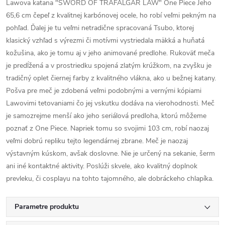
Lawova katana "SWORD OF TRAFALGAR LAW" One Piece Jeho
65,6 cm čepeľ z kvalitnej karbónovej ocele, ho robí veľmi pekným na
pohľad. Ďalej je tu veľmi netradične spracovaná Tsubo, ktorej
klasický vzhľad s výrezmi či motívmi vystriedala mäkká a huňatá
kožušina, ako je tomu aj v jeho animované predlohe. Rukoväť meča
je predĺžená a v prostriedku spojená zlatým krúžkom, na zvyšku je
tradičný oplet čiernej farby z kvalitného vlákna, ako u bežnej katany.
Pošva pre meč je zdobená veľmi podobnými a vernými kópiami
Lawovimi tetovaniami čo jej vskutku dodáva na vierohodnosti. Meč
je samozrejme menší ako jeho seriálová predloha, ktorú môžeme
poznať z One Piece. Napriek tomu so svojimi 103 cm, robí naozaj
veľmi dobrú repliku tejto legendárnej zbrane. Meč je naozaj
výstavným kúskom, avšak doslovne. Nie je určený na sekanie, šerm
ani iné kontaktné aktivity. Poslúži skvele, ako kvalitný doplnok
prevleku, či cosplayu na tohto tajomného, ​​ale dobráckeho chlapíka.
Parametre produktu