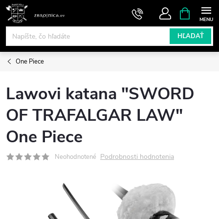
Prejsť
NÁKUPN
KOŠÍK
na
obsah
HĽADAŤ
One Piece
Lawovi katana "SWORD
OF TRAFALGAR LAW"
One Piece
Podrobnosti hodnotenia
Neohodnotené