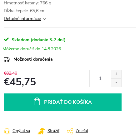
Hmotnosť katany: 766 g
Dĺžka čepele: 65,6 cm
Detailné informácie
Skladom (dodanie 3-7 dní)
14.8.2026
Možnosti doručenia
€82,40
€45,75
Jednotková
cena:
PRIDAŤ DO KOŠÍKA
Opýtať sa
Strážiť
Zdieľať