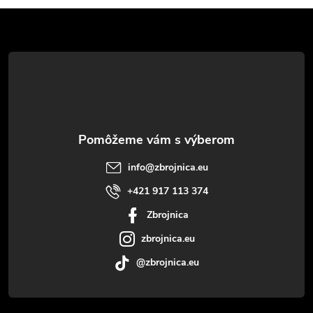
Z
á
p
ä
t
info
@
zbrojnica.eu
i
+421 917 113 374
Zbrojnica
e
zbrojnica.eu
@zbrojnica.eu