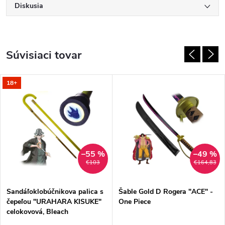
Diskusia
Súvisiaci tovar
18+
–55 %
–49 %
€103
€164,83
Sandáľoklobúčnikova palica s
Šable Gold D Rogera "ACE" -
čepeľou "URAHARA KISUKE"
One Piece
celokovová, Bleach