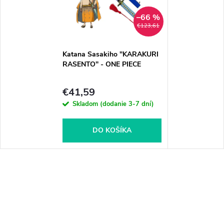
–66 %
€123,61
Katana Sasakiho "KARAKURI
RASENTO" - ONE PIECE
€41,59
Skladom (dodanie 3-7 dní)
DO KOŠÍKA