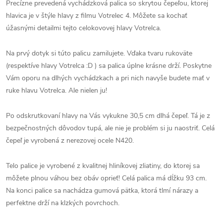
Precízne prevedená vychádzková palica so skrytou čepeľou, ktorej
hlavica je v štýle hlavy z filmu Votrelec 4. Môžete sa kochať
úžasnými detailmi tejto celokovovej hlavy Votrelca.
Na prvý dotyk si túto palicu zamilujete. Vďaka tvaru rukoväte
(respektíve hlavy Votrelca :D ) sa palica úplne krásne drží. Poskytne
Vám oporu na dlhých vychádzkach a pri nich navyše budete mať v
ruke hlavu Votrelca. Ale nielen ju!
Po odskrutkovaní hlavy na Vás vykukne 30,5 cm dlhá čepeľ. Tá je z
bezpečnostných dôvodov tupá, ale nie je problém si ju naostriť. Celá
čepeľ je vyrobená z nerezovej ocele N420.
Telo palice je vyrobené z kvalitnej hliníkovej zliatiny, do ktorej sa
môžete plnou váhou bez obáv oprieť! Celá palica má dĺžku 93 cm.
Na konci palice sa nachádza gumová pätka, ktorá tlmí nárazy a
perfektne drží na klzkých povrchoch.