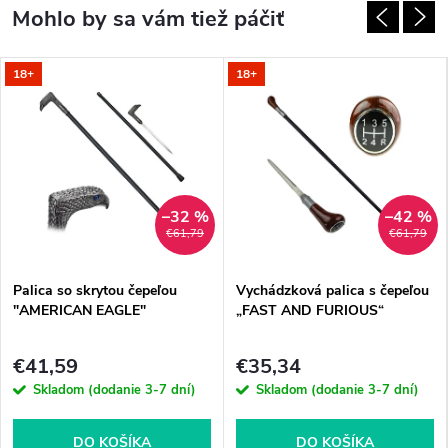
18+
18+
–32 %
–42 %
€61,79
€61,79
Palica so skrytou čepeľou
Vychádzková palica s čepeľou
"AMERICAN EAGLE"
„FAST AND FURIOUS“
€41,59
€35,34
Skladom (dodanie 3-7 dní)
Skladom (dodanie 3-7 dní)
DO KOŠÍKA
DO KOŠÍKA