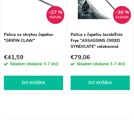
–27 %
–36 %
€57,66
€123,61
Palica so skrytou čepeľou
Palica s čepeľov Jacob/Evie
"GRIFIN CLAW"
Frye "ASSASSINS CREED
SYNDICATE" celokovová
€41,59
€79,06
Skladom (dodanie 3-7 dní)
Skladom (dodanie 3-7 dní)
DO KOŠÍKA
DO KOŠÍKA