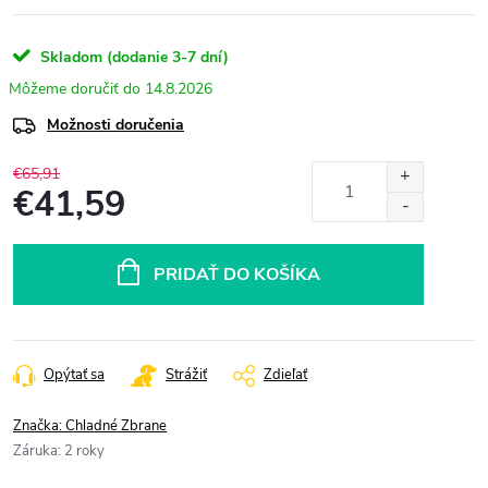
Skladom (dodanie 3-7 dní)
14.8.2026
Možnosti doručenia
€65,91
€41,59
Jednotková
cena:
PRIDAŤ DO KOŠÍKA
Opýtať sa
Strážiť
Zdieľať
Značka:
Chladné Zbrane
Záruka
:
2 roky