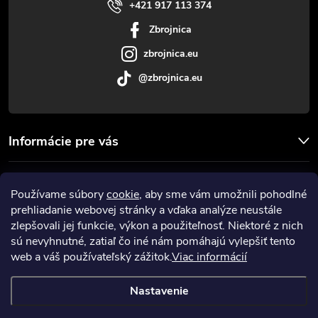
i
+421 917 113 374
Zbrojnica
e
zbrojnica.eu
@zbrojnica.eu
Informácie pre vás
Facebook
Používame súbory
cookie
, aby sme vám umožnili pohodlné
prehliadanie webovej stránky a vďaka analýze neustále
Prijímame online platby
zlepšovali jej funkcie, výkon a použiteľnosť. Niektoré z nich
sú nevyhnutné, zatiaľ čo iné nám pomáhajú vylepšiť tento
web a váš používateľský zážitok.
Viac informácií
Nastavenie
Copyright 2026
Zbrojnica
. Všetky práva vyhradené.
Upraviť nastavenie