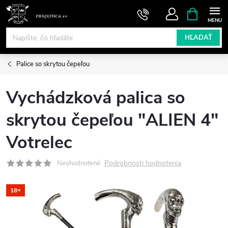
Prejsť
NÁKUPN
KOŠÍK
na
obsah
HĽADAŤ
Palice so skrytou čepeľou
Vychádzková palica so
skrytou čepeľou "ALIEN 4"
Votrelec
Podrobnosti hodnotenia
Neohodnotené
18+