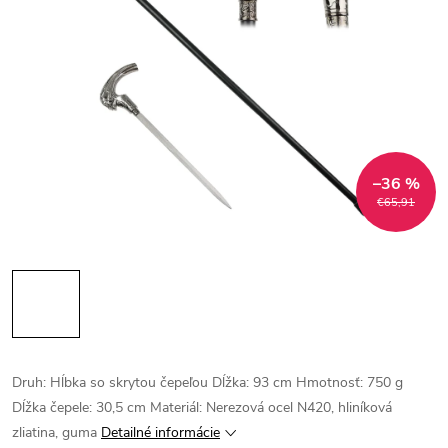
–36 %
€65,91
Druh: Hĺbka so skrytou čepeľou Dĺžka: 93 cm Hmotnosť: 750 g
Dĺžka čepele: 30,5 cm Materiál: Nerezová ocel N420, hliníková
zliatina, guma
Detailné informácie